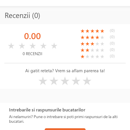
Recenzii (0)
(*)
(*)
(*)
(*)
(*)
(0)
★
★
★
★
★
0.00
(*)
(*)
(*)
(*)
( )
(0)
★
★
★
★
★
( )
( )
( )
( )
( )
(*)
(*)
(*)
( )
( )
(0)
★
★
★
★
★
★
★
★
★
★
(*)
(*)
( )
( )
( )
(0)
★
★
★
★
★
0 RECENZII
(*)
( )
( )
( )
( )
(0)
★
★
★
★
★
Ai gatit reteta? Vrem sa aflam parerea ta!
( )
( )
( )
( )
( )
★
★
★
★
★
Intrebarile si raspunsurile bucatarilor
Ai nelamuriri? Pune o intrebare si poti primi raspunsuri de la alti
bucatari.