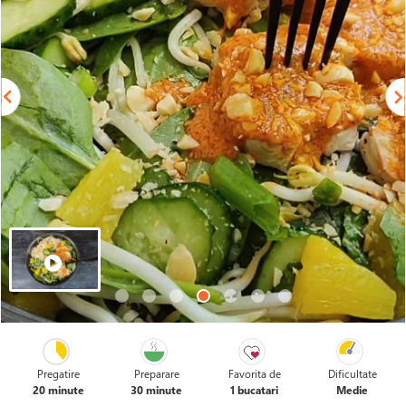
Pregatire
Preparare
Favorita de
Dificultate
20 minute
30 minute
1 bucatari
Medie