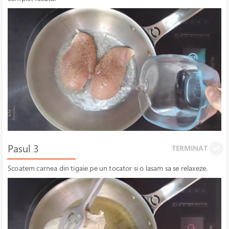
Pasul 3
TERMINAT
Scoatem carnea din tigaie pe un tocator si o lasam sa se relaxeze.