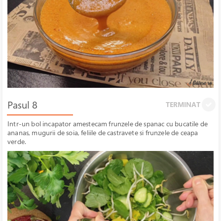
Pasul 8
TERMINAT
Intr-un bol incapator amestecam frunzele de spanac cu bucatile de
ananas, mugurii de soia, feliile de castravete si frunzele de ceapa
verde.