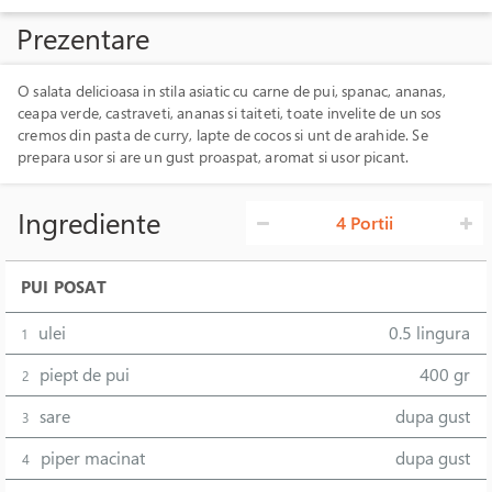
Prezentare
O salata delicioasa in stila asiatic cu carne de pui, spanac, ananas,
ceapa verde, castraveti, ananas si taiteti, toate invelite de un sos
cremos din pasta de curry, lapte de cocos si unt de arahide. Se
prepara usor si are un gust proaspat, aromat si usor picant.
Ingrediente
4 Portii
PUI POSAT
ulei
0.5 lingura
1
piept de pui
400 gr
2
sare
dupa gust
3
piper macinat
dupa gust
4