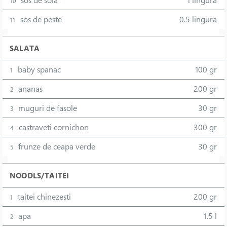
sos de soia
1 lingura
10
sos de peste
0.5 lingura
11
SALATA
baby spanac
100 gr
1
ananas
200 gr
2
muguri de fasole
30 gr
3
castraveti cornichon
300 gr
4
frunze de ceapa verde
30 gr
5
NOODLS/TAITEI
taitei chinezesti
200 gr
1
apa
1.5 l
2