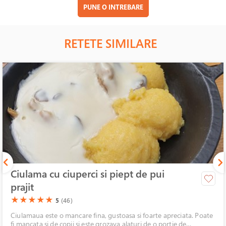
PUNE O INTREBARE
RETETE SIMILARE
Ciulama cu ciuperci si piept de pui
prajit
(*)
(*)
(*)
(*)
(*)
★
★
★
★
★
5
(46)
Ciulamaua este o mancare fina, gustoasa si foarte apreciata. Poate
fi mancata si de copii si este grozava alaturi de o portie de