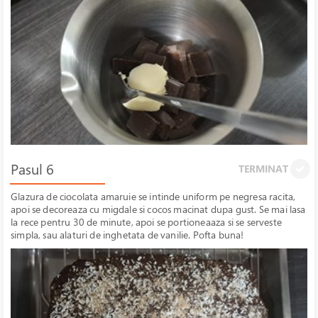
Pasul 6
TERMINAT
Glazura de ciocolata amaruie se intinde uniform pe negresa racita,
apoi se decoreaza cu migdale si cocos macinat dupa gust. Se mai lasa
la rece pentru 30 de minute, apoi se portioneaaza si se serveste
simpla, sau alaturi de inghetata de vanilie. Pofta buna!