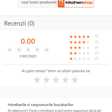
vezi toate produsele
Recenzii (0)
(*)
(*)
(*)
(*)
(*)
(0)
★
★
★
★
★
0.00
(*)
(*)
(*)
(*)
( )
(0)
★
★
★
★
★
( )
( )
( )
( )
( )
(*)
(*)
(*)
( )
( )
(0)
★
★
★
★
★
★
★
★
★
★
(*)
(*)
( )
( )
( )
(0)
★
★
★
★
★
0 RECENZII
(*)
( )
( )
( )
( )
(0)
★
★
★
★
★
Ai gatit reteta? Vrem sa aflam parerea ta!
( )
( )
( )
( )
( )
★
★
★
★
★
Intrebarile si raspunsurile bucatarilor
Ai nelamuriri? Pune o intrebare si poti primi raspunsuri de la alti