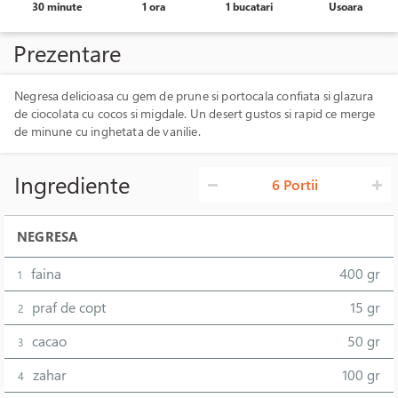
30 minute
1 ora
1 bucatari
Usoara
Prezentare
Negresa delicioasa cu gem de prune si portocala confiata si glazura
de ciocolata cu cocos si migdale. Un desert gustos si rapid ce merge
de minune cu inghetata de vanilie.
Ingrediente
6 Portii
NEGRESA
faina
400 gr
1
praf de copt
15 gr
2
cacao
50 gr
3
zahar
100 gr
4