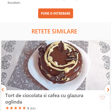
bucatari.
PUNE O INTREBARE
RETETE SIMILARE
Tort de ciocolata si cafea cu glazura
oglinda
(*)
(*)
(*)
(*)
(*)
★
★
★
★
★
5
(64)