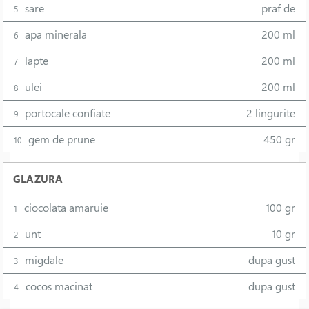
sare
praf de
5
apa minerala
200 ml
6
lapte
200 ml
7
ulei
200 ml
8
portocale confiate
2 lingurite
9
gem de prune
450 gr
10
GLAZURA
ciocolata amaruie
100 gr
1
unt
10 gr
2
migdale
dupa gust
3
cocos macinat
dupa gust
4