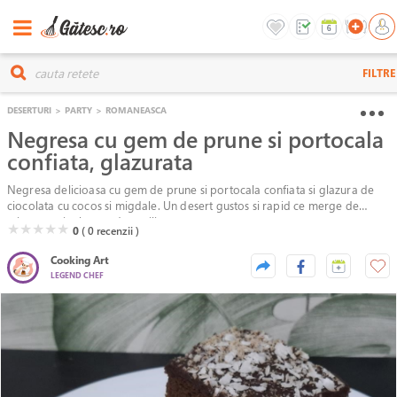
FILTRE
DESERTURI
>
PARTY
>
ROMANEASCA
Negresa cu gem de prune si portocala
confiata, glazurata
Negresa delicioasa cu gem de prune si portocala confiata si glazura de
ciocolata cu cocos si migdale. Un desert gustos si rapid ce merge de
minune cu inghetata de vanilie.
( )
( )
( )
( )
( )
★
★
★
★
★
0
( 0
recenzii )
Cooking Art
LEGEND CHEF