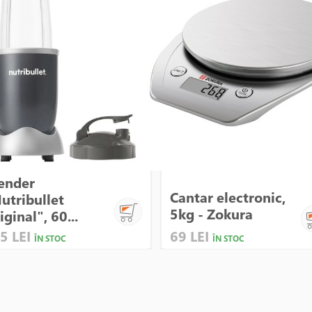
ender
Cantar electronic,
utribullet
5kg - Zokura
iginal", 60...
5 LEI
69 LEI
ÎN STOC
ÎN STOC