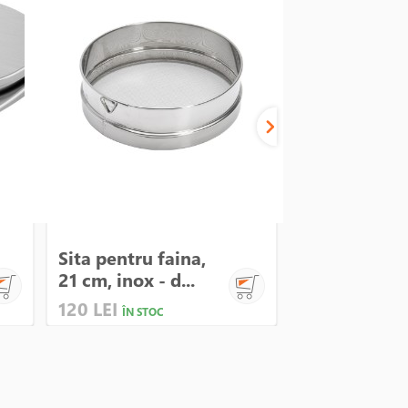
Sita pentru faina,
Vas pentru p
21 cm, inox - d...
750 ml - Kitc
120 LEI
88 LEI
ÎN STOC
ÎN STOC