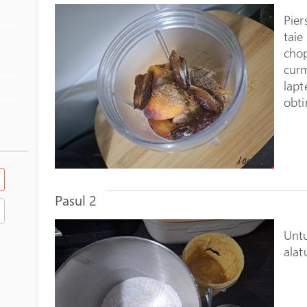
Pier
taie
chop
curm
lapt
obti
Pasul 2
Untu
alat