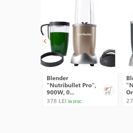
Blender
Bl
"Nutribullet Pro",
"N
900W, 0...
Or
378 LEI
27
ÎN STOC