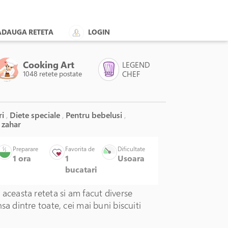
ADAUGA RETETA
LOGIN
Cooking Art
LEGEND
1048 retete postate
CHEF
ri
,
Diete speciale
,
Pentru bebelusi
,
 zahar
Preparare
Favorita de
Dificultate
1 ora
1
Usoara
bucatari
 aceasta reteta si am facut diverse
nsa dintre toate, cei mai buni biscuiti