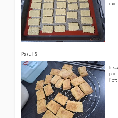
minu
Pasul 6
Bisc
pana
Poft