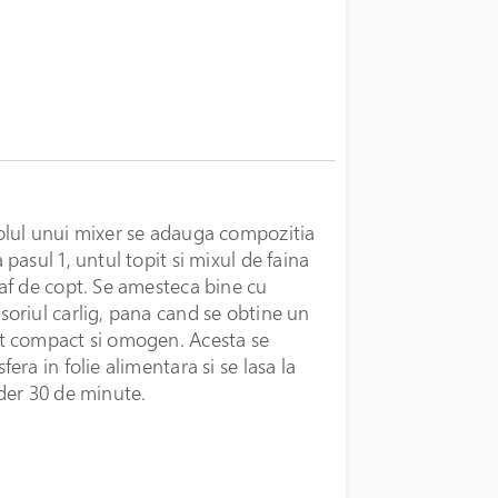
olul unui mixer se adauga compozitia
a pasul 1, untul topit si mixul de faina
raf de copt. Se amesteca bine cu
soriul carlig, pana cand se obtine un
t compact si omogen. Acesta se
sfera in folie alimentara si se lasa la
ider 30 de minute.