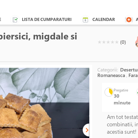
E
LISTA DE CUMPARATURI
CALENDAR
piersici, migdale si
( )
( )
( )
( )
( )
★
★
★
★
★
(0)
Categorii:
Desertu
Romaneasca
,
Fara
Pregatire
30
minute
Am tot testat
combinatii, i
acestia sunt!