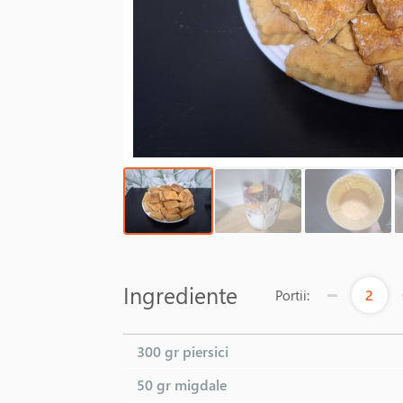
Ingrediente
2
Portii:
300 gr
piersici
50 gr
migdale