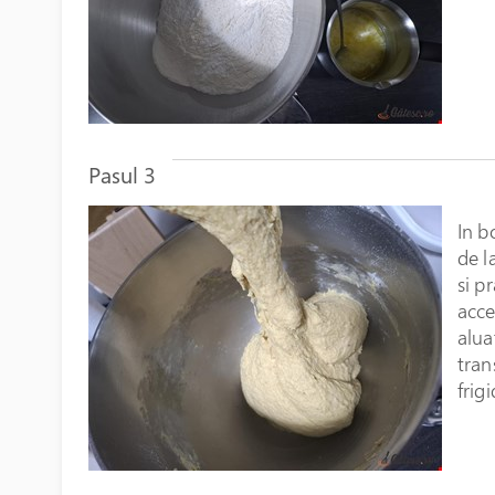
Pasul 3
In b
de l
si p
acce
alua
tran
frig