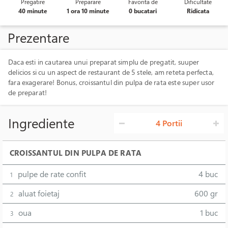
Pregatire
Preparare
Favorita de
Dificultate
40 minute
1 ora 10 minute
0 bucatari
Ridicata
Prezentare
Daca esti in cautarea unui preparat simplu de pregatit, suuper
delicios si cu un aspect de restaurant de 5 stele, am reteta perfecta,
fara exagerare! Bonus, croissantul din pulpa de rata este super usor
de preparat!
Ingrediente
4 Portii
CROISSANTUL DIN PULPA DE RATA
pulpe de rate confit
4 buc
1
aluat foietaj
600 gr
2
oua
1 buc
3