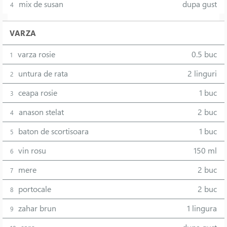
mix de susan
dupa gust
4
VARZA
varza rosie
0.5 buc
1
untura de rata
2 linguri
2
ceapa rosie
1 buc
3
anason stelat
2 buc
4
baton de scortisoara
1 buc
5
vin rosu
150 ml
6
mere
2 buc
7
portocale
2 buc
8
zahar brun
1 lingura
9