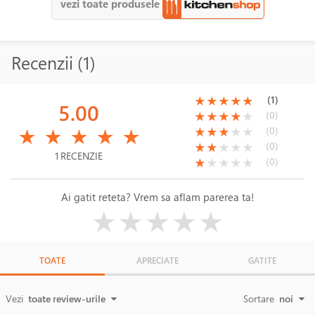
vezi toate produsele
Recenzii (1)
(*)
(*)
(*)
(*)
(*)
(1)
★
★
★
★
★
5.00
(*)
(*)
(*)
(*)
( )
(0)
★
★
★
★
★
(*)
(*)
(*)
(*)
(*)
(*)
(*)
(*)
( )
( )
(0)
★
★
★
★
★
★
★
★
★
★
(*)
(*)
( )
( )
( )
(0)
★
★
★
★
★
1 RECENZIE
(*)
( )
( )
( )
( )
(0)
★
★
★
★
★
Ai gatit reteta? Vrem sa aflam parerea ta!
( )
( )
( )
( )
( )
★
★
★
★
★
TOATE
APRECIATE
GATITE
Vezi
toate review-urile
Sortare
noi