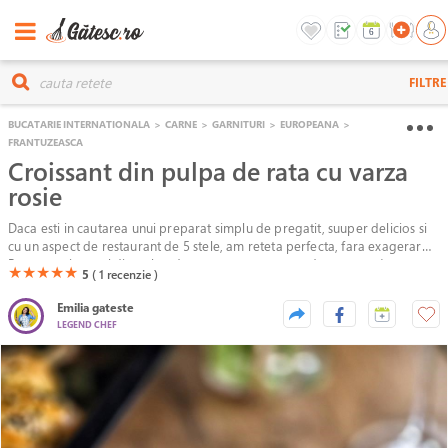
FILTRE
BUCATARIE INTERNATIONALA
>
CARNE
>
GARNITURI
>
EUROPEANA
>
FRANTUZEASCA
Croissant din pulpa de rata cu varza
rosie
Daca esti in cautarea unui preparat simplu de pregatit, suuper delicios si
cu un aspect de restaurant de 5 stele, am reteta perfecta, fara exagerare!
Bonus, croissantul din pulpa de rata este super usor de preparat!
(*)
(*)
(*)
(*)
(*)
★
★
★
★
★
5
( 1
recenzie )
Emilia gateste
LEGEND CHEF