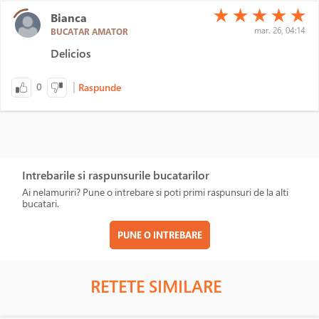
(*)
(*)
(*)
(*)
(*)
★
★
★
★
★
Bianca
mar. 26, 04:14
BUCATAR AMATOR
Delicios
|
0
Raspunde
Intrebarile si raspunsurile bucatarilor
Ai nelamuriri? Pune o intrebare si poti primi raspunsuri de la alti
bucatari.
PUNE O INTREBARE
RETETE SIMILARE