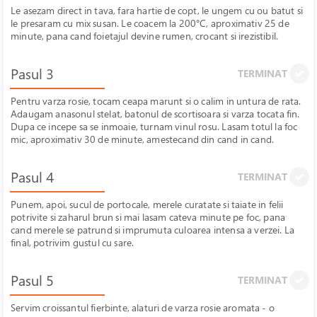
Le asezam direct in tava, fara hartie de copt, le ungem cu ou batut si
le presaram cu mix susan. Le coacem la 200°C, aproximativ 25 de
minute, pana cand foietajul devine rumen, crocant si irezistibil.
Pasul 3
TERMINAT
Pentru varza rosie, tocam ceapa marunt si o calim in untura de rata.
Adaugam anasonul stelat, batonul de scortisoara si varza tocata fin.
Dupa ce incepe sa se inmoaie, turnam vinul rosu. Lasam totul la foc
mic, aproximativ 30 de minute, amestecand din cand in cand.
Pasul 4
TERMINAT
Punem, apoi, sucul de portocale, merele curatate si taiate in felii
potrivite si zaharul brun si mai lasam cateva minute pe foc, pana
cand merele se patrund si imprumuta culoarea intensa a verzei. La
final, potrivim gustul cu sare.
Pasul 5
TERMINAT
Servim croissantul fierbinte, alaturi de varza rosie aromata - o