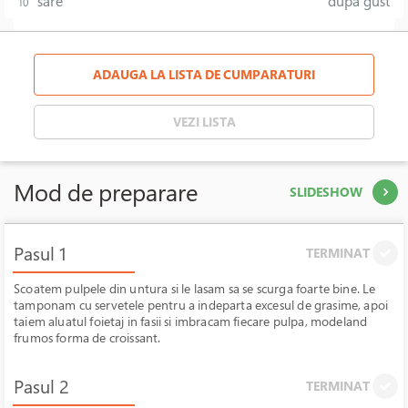
sare
dupa gust
10
ADAUGA LA LISTA DE CUMPARATURI
VEZI LISTA
Mod de preparare
SLIDESHOW
Pasul 1
TERMINAT
Scoatem pulpele din untura si le lasam sa se scurga foarte bine. Le
tamponam cu servetele pentru a indeparta excesul de grasime, apoi
taiem aluatul foietaj in fasii si imbracam fiecare pulpa, modeland
frumos forma de croissant.
Pasul 2
TERMINAT