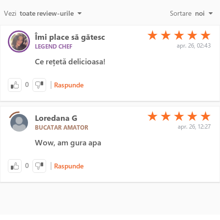
Vezi
toate review-urile
Sortare
noi
(*)
(*)
(*)
(*)
(*)
★
★
★
★
★
Îmi place să gătesc
apr. 26, 02:43
LEGEND CHEF
Ce rețetă delicioasa!
|
0
Raspunde
(*)
(*)
(*)
(*)
(*)
★
★
★
★
★
Loredana G
apr. 26, 12:27
BUCATAR AMATOR
Wow, am gura apa
|
0
Raspunde