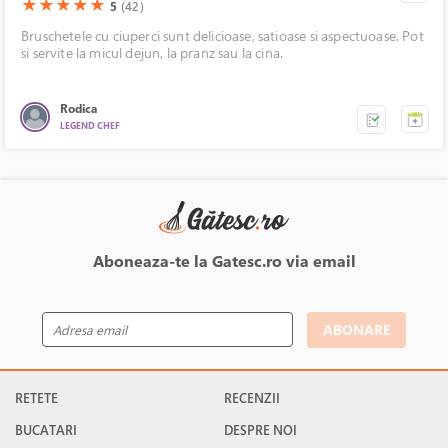
(*)
(*)
(*)
(*)
(*)
★
★
★
★
★
5
(42)
Bruschetele cu ciuperci sunt delicioase, satioase si aspectuoase. Pot
si servite la micul dejun, la pranz sau la cina.
Rodica
LEGEND CHEF
Aboneaza-te la Gatesc.ro via email
ABONARE
RETETE
RECENZII
BUCATARI
DESPRE NOI