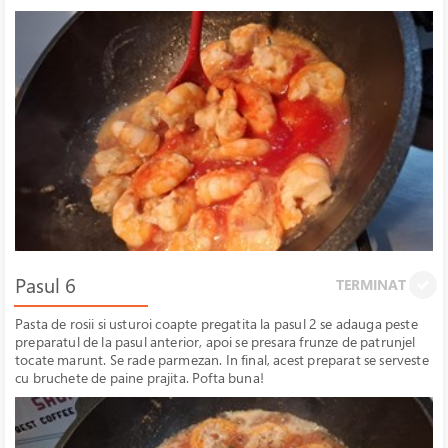
Pasul 6
TERMINAT
Pasta de rosii si usturoi coapte pregatita la pasul 2 se adauga peste
preparatul de la pasul anterior, apoi se presara frunze de patrunjel
tocate marunt. Se rade parmezan. In final, acest preparat se serveste
cu bruchete de paine prajita. Pofta buna!