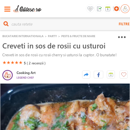
FILTRE
BUCATARIE INTERNATIONALA
>
PARTY
>
PESTE & FRUCTE DE MARE
Creveti in sos de rosii cu usturoi
Creveti in sos de rosii cu rosii cherry si usturoi la cuptor. O bunatate!
(*)
(*)
(*)
(*)
(*)
★
★
★
★
★
5
( 2
recenzii )
Cooking Art
LEGEND CHEF