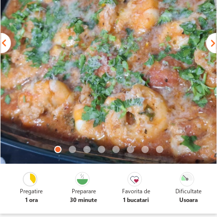
Pregatire
Preparare
Favorita de
Dificultate
1 ora
30 minute
1 bucatari
Usoara