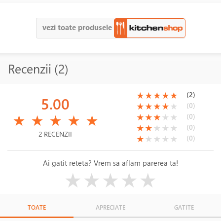
vezi toate produsele
Recenzii (2)
(*)
(*)
(*)
(*)
(*)
(2)
★
★
★
★
★
5.00
(*)
(*)
(*)
(*)
( )
(0)
★
★
★
★
★
(*)
(*)
(*)
(*)
(*)
(*)
(*)
(*)
( )
( )
(0)
★
★
★
★
★
★
★
★
★
★
(*)
(*)
( )
( )
( )
(0)
★
★
★
★
★
2 RECENZII
(*)
( )
( )
( )
( )
(0)
★
★
★
★
★
Ai gatit reteta? Vrem sa aflam parerea ta!
( )
( )
( )
( )
( )
★
★
★
★
★
TOATE
APRECIATE
GATITE