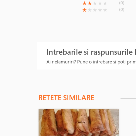
(*)
(*)
( )
( )
( )
(0)
★
★
★
★
★
(*)
( )
( )
( )
( )
(0)
★
★
★
★
★
Intrebarile si raspunsurile
Ai nelamuriri? Pune o intrebare si poti primi
RETETE SIMILARE