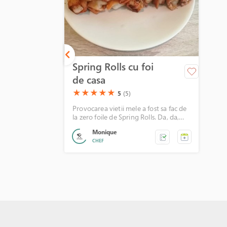
Spring Rolls cu foi
de casa
(*)
(*)
(*)
(*)
(*)
★
★
★
★
★
5
(5)
Provocarea vietii mele a fost sa fac de
la zero foile de Spring Rolls. Da, da,
acele foi atat de subtiri, incat poti
Monique
vedea prin ele. Tot efortul a meritat.
CHEF
Cand am gustat din ele, l-am sunat pe
sotul meu si i-am spus ca sunt atat de
bune, incat imi vine sa plang. :))