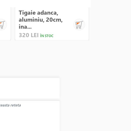
Tigaie adanca,
Tigaie adanc
aluminiu, 20cm,
32cm, "Miner
ina...
320 LEI
460 LEI
ÎN STOC
ÎN STO