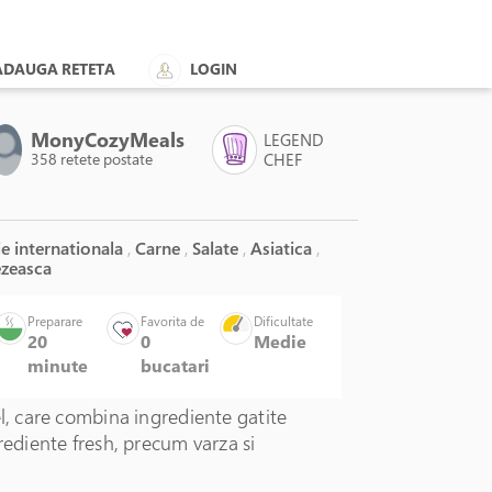
ADAUGA RETETA
LOGIN
MonyCozyMeals
LEGEND
358 retete postate
CHEF
e internationala
,
Carne
,
Salate
,
Asiatica
,
zeasca
Preparare
Favorita de
Dificultate
20
0
Medie
minute
bucatari
el, care combina ingrediente gatite
grediente fresh, precum varza si