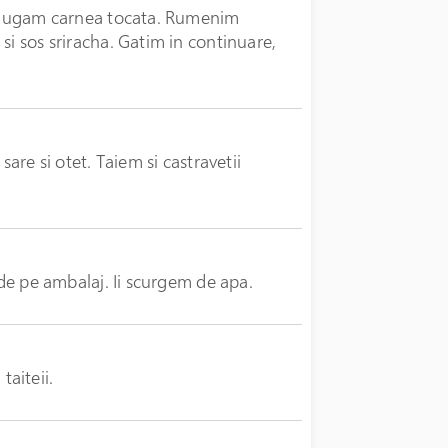
 adaugam carnea tocata. Rumenim
si sos sriracha. Gatim in continuare,
sare si otet. Taiem si castravetii
 de pe ambalaj. Ii scurgem de apa.
aiteii.