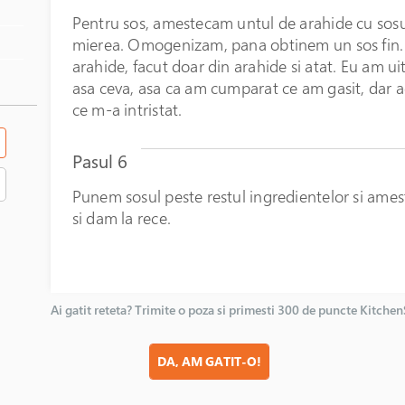
Pentru sos, amestecam untul de arahide cu sosul 
mierea. Omogenizam, pana obtinem un sos fin. 
arahide, facut doar din arahide si atat. Eu am u
asa ceva, asa ca am cumparat ce am gasit, dar a
ce m-a intristat.
Pasul 6
Punem sosul peste restul ingredientelor si ame
si dam la rece.
Ai gatit reteta? Trimite o poza si primesti 300 de puncte Kitche
DA, AM GATIT-O!