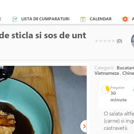
E
LISTA DE CUMPARATURI
CALENDAR
de sticla si sos de unt
( )
( )
( )
( )
( )
★
★
★
★
★
(0)
Categorii:
Bucatari
Vietnameza
,
Chine
Pregatire
30
minute
O salata altf
(carne) si in
castravetii.