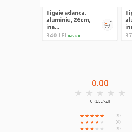
Tigaie adanca,
Ti
aluminiu, 26cm,
al
ina...
ina
340 LEI
37
ÎN STOC
0.00
( )
( )
( )
( )
( )
★
★
★
★
★
0 RECENZII
(*)
(*)
(*)
(*)
(*)
(0)
★
★
★
★
★
(*)
(*)
(*)
(*)
( )
(0)
★
★
★
★
★
(*)
(*)
(*)
( )
( )
(0)
★
★
★
★
★