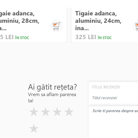
gaie adanca,
Tigaie adanca,
uminiu, 28cm,
aluminiu, 24cm,
...
ina...
5 LEI
325 LEI
ÎN STOC
ÎN STOC
Ai gătit rețeta?
TITLUL RECENZIEI
Vrem sa aflam parerea
ta!
( )
( )
( )
( )
( )
★
★
★
★
★