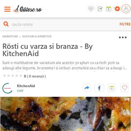
FILTRE
GARNITURI
>
GUSTARI & APERITIVE
Rösti cu varza si branza - By
KitchenAid
Sunt o multitudine de variatiuni ale acestor prajituri cu cartofi: poti sa
adaugi alte legume, branzeturi si ierburi aromatice sau chiar sa adaugi in
compozitie bucatele de bacon, carne de crab, peste afumat, etc. Aceste
( )
( )
( )
( )
( )
★
★
★
★
★
0
( 0
recenzii )
rösti sunt delicioase cu carnati prajiti in tigaie si compot de merisoare.
KitchenAid
CHEF