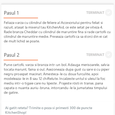
Pasul 1
TERMINAT
Feliaza varza cu cilindrul de feliere al Accesoriului pentru feliat si
razuit, atasat la mixerul tau KitchenAid, ce este setat pe viteza 4.
Rade branza Cheddar cu cilindrul de maruntire fina si rade cartofii cu
cilindrul de maruntire medie. Preseaza cartofii ca sa storci din ei cat
de mult lichid se poate.
Pasul 2
TERMINAT
Pune cartofii, varza si branza intr-un bol. Adauga merisoarele, salvia
tocata marunt, faina si oul. Asezoneaza dupa gust cu sare si cu piper
negru proaspat macinat. Amesteca-le cu doua furculite, apoi
modeleaza-le in 8 sau 12 chiftelute. Incalzeste untul si uleiul la foc
mediu intr-o tigaie care nu lipeste . Prajeste rösti in transe, pana
capata o nuanta auriu-bruna, intorcandu-le la jumatatea timpului
de gatire.
Ai gatit reteta? Trimite o poza si primesti 300 de puncte
KitchenShop!