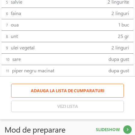
salvie
2 lingurite
5
faina
2 linguri
6
oua
1 buc
7
unt
25 gr
8
ulei vegetal
2 linguri
9
sare
dupa gust
10
piper negru macinat
dupa gust
11
ADAUGA LA LISTA DE CUMPARATURI
VEZI LISTA
Mod de preparare
SLIDESHOW