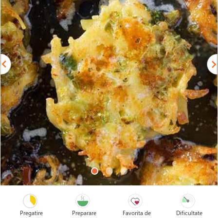
Pregatire
Preparare
Favorita de
Dificultate