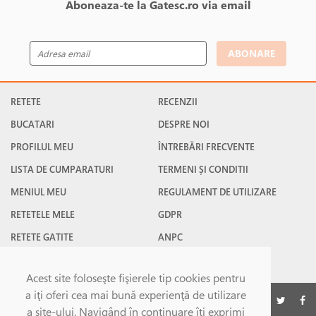
Aboneaza-te la Gatesc.ro via email
ABONARE
RETETE
RECENZII
BUCATARI
DESPRE NOI
PROFILUL MEU
ÎNTREBĂRI FRECVENTE
LISTA DE CUMPARATURI
TERMENI ȘI CONDITII
MENIUL MEU
REGULAMENT DE UTILIZARE
RETETELE MELE
GDPR
RETETE GATITE
ANPC
RETETE FAVORITE
CONTACT
Acest site foloseşte fişierele tip cookies pentru
a iţi oferi cea mai bună experienţă de utilizare
©Gatesc.ro 2026
a site-ului. Navigând în continuare îţi exprimi