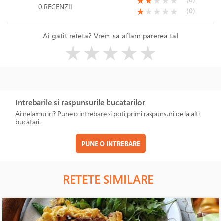
(*)
(*)
( )
( )
( )
★
★
★
★
★
0 RECENZII
(*)
( )
( )
( )
( )
(0)
★
★
★
★
★
Ai gatit reteta? Vrem sa aflam parerea ta!
( )
( )
( )
( )
( )
★
★
★
★
★
Intrebarile si raspunsurile bucatarilor
Ai nelamuriri? Pune o intrebare si poti primi raspunsuri de la alti
bucatari.
PUNE O INTREBARE
RETETE SIMILARE