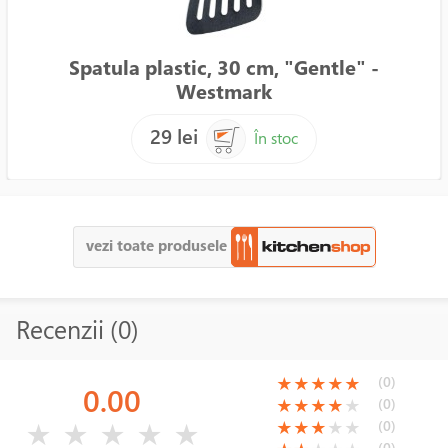
Spatula plastic, 30 cm, "Gentle" -
Westmark
29 lei
În stoc
vezi toate produsele
Recenzii (0)
(*)
(*)
(*)
(*)
(*)
(0)
★
★
★
★
★
0.00
(*)
(*)
(*)
(*)
( )
(0)
★
★
★
★
★
( )
( )
( )
( )
( )
(*)
(*)
(*)
( )
( )
(0)
★
★
★
★
★
★
★
★
★
★
(0)