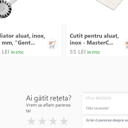
liator aluat, inox,
Cutit pentru aluat,
 mm, "Gent...
inox - MasterC...
 LEI
55 LEI
ÎN STOC
ÎN STOC
Ai gătit rețeta?
TITLUL RECENZIEI
Vrem sa aflam parerea
ta!
( )
( )
( )
( )
( )
★
★
★
★