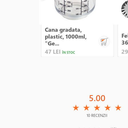
Cana gradata,
Fe
plastic, 1000ml,
36
"Ge...
47 LEI
29
ÎN STOC
5.00
(*)
(*)
(*)
(*)
(*)
★
★
★
★
★
10 RECENZII