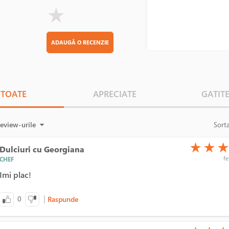
★
ADAUGĂ O RECENZIE
TOATE
APRECIATE
GATIT
review-urile
Sort
(*)
(*)
(*)
★
★
Dulciuri cu Georgiana
fe
CHEF
Imi plac!
|
0
Raspunde
(*)
(*)
(*)