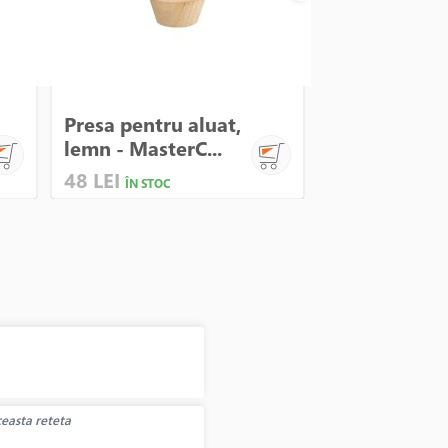
Presa pentru aluat,
Cutit pentru
lemn - MasterC...
din inox, 12 x
48 LEI
65 LEI
ÎN STOC
ÎN STOC