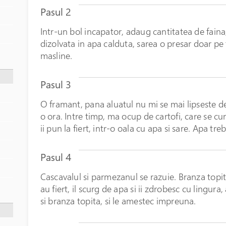
Pasul 2
Intr-un bol incapator, adaug cantitatea de faina,
dizolvata in apa calduta, sarea o presar doar pe f
masline.
Pasul 3
O framant, pana aluatul nu mi se mai lipseste de 
o ora. Intre timp, ma ocup de cartofi, care se cura
ii pun la fiert, intr-o oala cu apa si sare. Apa tre
Pasul 4
Cascavalul si parmezanul se razuie. Branza topita
au fiert, il scurg de apa si ii zdrobesc cu lingu
si branza topita, si le amestec impreuna.