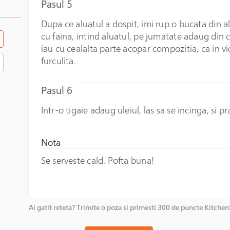
Pasul 5
Dupa ce aluatul a dospit, imi rup o bucata din a
cu faina, intind aluatul, pe jumatate adaug din c
iau cu cealalta parte acopar compozitia, ca in vi
furculita.
Pasul 6
Intr-o tigaie adaug uleiul, las sa se incinga, si p
Nota
Se serveste cald. Pofta buna!
Ai gatit reteta? Trimite o poza si primesti 300 de puncte Kitche