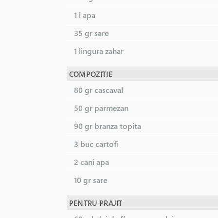
1 l
apa
35 gr
sare
1 lingura
zahar
COMPOZITIE
80 gr
cascaval
50 gr
parmezan
90 gr
branza topita
3 buc
cartofi
2 cani
apa
10 gr
sare
PENTRU PRAJIT