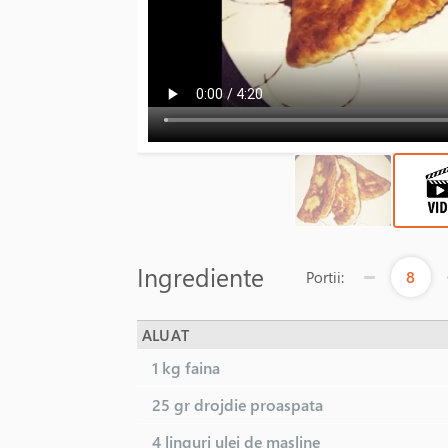
Ingrediente
8
Portii:
ALUAT
1 kg
faina
25 gr
drojdie proaspata
4 linguri
ulei de masline