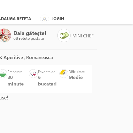
ADAUGA RETETA
LOGIN
Daia gătește!
MINI CHEF
68 retete postate
 & Aperitive
,
Romaneasca
adata, plastic, 1000ml, "Gerda" -
Preparare
Favorita de
Dificultate
Westmark
30
6
Medie
minute
bucatari
ge!
ase!