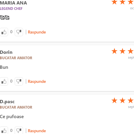
★
★
MARIA ANA
oc
LEGEND CHEF
🥰🥰
|
0
Raspunde
(*)
(*)
(*)
★
★
Dorin
sept
BUCATAR AMATOR
Bun
|
0
Raspunde
(*)
(*)
(*)
★
★
D.pasc
sept
BUCATAR AMATOR
Ce pufoase
|
0
Raspunde