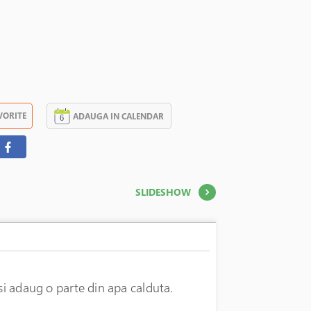
VORITE
ADAUGA IN CALENDAR
SLIDESHOW
 si adaug o parte din apa calduta.
47 LEI
În stoc