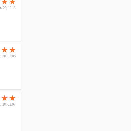
★
★
★
t. 20, 12:13
(*)
(*)
★
★
★
. 20, 02:06
(*)
(*)
★
★
★
. 20, 02:07