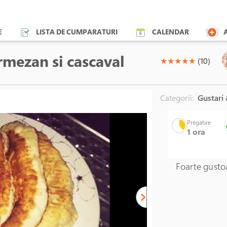
E
LISTA DE CUMPARATURI
CALENDAR
rmezan si cascaval
(*)
(*)
(*)
(*)
(*)
★
★
★
★
★
(10)
Categorii:
Gustari
Cana gr
Pregatire
1 ora
Unable to load the ima
Foarte gusto