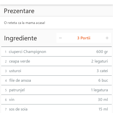
Prezentare
O reteta ca la mama acasa!
Ingrediente
3 Portii
ciuperci Champignon
600 gr
1
ceapa verde
2 legaturi
2
usturoi
3 catei
3
file de ansoa
6 buc
4
patrunjel
1 legatura
5
vin
30 ml
6
sos de soia
15 ml
7