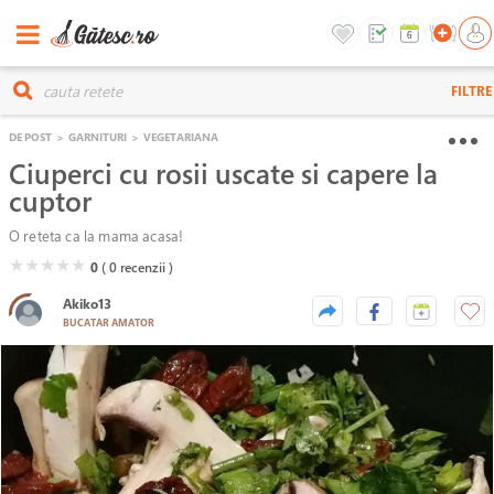
FILTRE
DE POST
>
GARNITURI
>
VEGETARIANA
Ciuperci cu rosii uscate si capere la
cuptor
O reteta ca la mama acasa!
( )
( )
( )
( )
( )
★
★
★
★
★
0
( 0
recenzii )
Akiko13
BUCATAR AMATOR