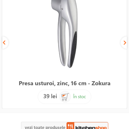
Presa usturoi, zinc, 16 cm - Zokura
39 lei
În stoc
vezi toate produsele