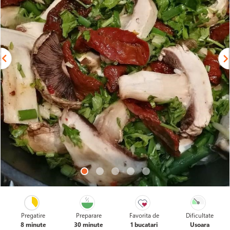
Pregatire
Preparare
Favorita de
Dificultate
8 minute
30 minute
1 bucatari
Usoara