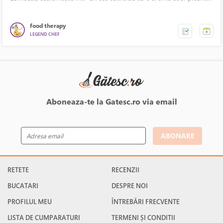
din ghimbir, gochujang, smantana si parmezan. Arome calde,
texturi dense, gusturi care se contopesc in cel mai bun mod posibil.
Un singur lucru e garantat, cine il gusta o data, sigur va mai dori
food therapy
inca o portie.
LEGEND CHEF
Aboneaza-te la Gatesc.ro via email
ABONARE
RETETE
RECENZII
BUCATARI
DESPRE NOI
PROFILUL MEU
ÎNTREBĂRI FRECVENTE
LISTA DE CUMPARATURI
TERMENI ȘI CONDITII