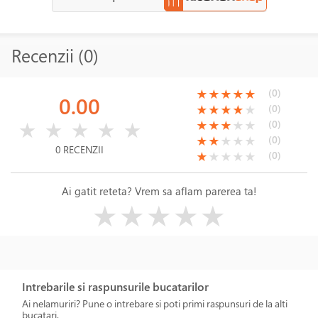
Recenzii (0)
(*)
(*)
(*)
(*)
(*)
(0)
★
★
★
★
★
0.00
(*)
(*)
(*)
(*)
( )
(0)
★
★
★
★
★
( )
( )
( )
( )
( )
(*)
(*)
(*)
( )
( )
(0)
★
★
★
★
★
★
★
★
★
★
(*)
(*)
( )
( )
( )
(0)
★
★
★
★
★
0 RECENZII
(*)
( )
( )
( )
( )
(0)
★
★
★
★
★
Ai gatit reteta? Vrem sa aflam parerea ta!
( )
( )
( )
( )
( )
★
★
★
★
★
Intrebarile si raspunsurile bucatarilor
Ai nelamuriri? Pune o intrebare si poti primi raspunsuri de la alti
bucatari.