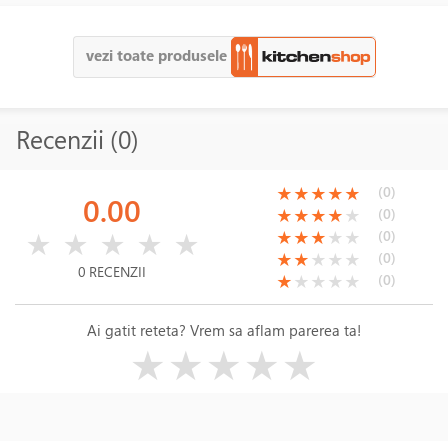
vezi toate produsele
Recenzii (0)
(*)
(*)
(*)
(*)
(*)
(0)
★
★
★
★
★
0.00
(*)
(*)
(*)
(*)
( )
(0)
★
★
★
★
★
( )
( )
( )
( )
( )
(*)
(*)
(*)
( )
( )
(0)
★
★
★
★
★
★
★
★
★
★
(*)
(*)
( )
( )
( )
(0)
★
★
★
★
★
0 RECENZII
(*)
( )
( )
( )
( )
(0)
★
★
★
★
★
Ai gatit reteta? Vrem sa aflam parerea ta!
( )
( )
( )
( )
( )
★
★
★
★
★