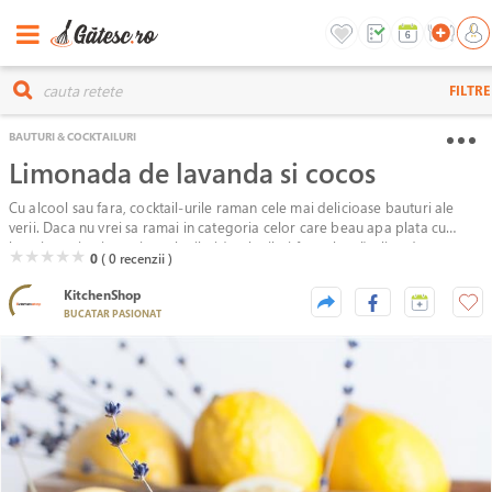
FILTRE
BAUTURI & COCKTAILURI
Limonada de lavanda si cocos
Cu alcool sau fara, cocktail-urile raman cele mai delicioase bauturi ale
verii. Daca nu vrei sa ramai in categoria celor care beau apa plata cu
lamaie poti sa incerci mocktailuri (cocktailuri fara alcool) pline de
( )
( )
( )
( )
( )
★
★
★
★
★
0
( 0
recenzii )
personalitate si efervescenta. Vom pregati un pahar de Limonada de
lavanda si cocos, ce te va racori in zilele toride de vara.
KitchenShop
BUCATAR PASIONAT