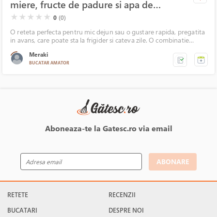
miere, fructe de padure si apa de
cocos
( )
( )
( )
( )
( )
★
★
★
★
★
0
(0)
O reteta perfecta pentru mic dejun sau o gustare rapida, pregatita
in avans, care poate sta la frigider si cateva zile. O combinatie
clasica - dulce-acrisoara, fresh, fina si satioasa. Perfecta pentru
Meraki
oricine, de la copii la adulti.
BUCATAR AMATOR
Aboneaza-te la Gatesc.ro via email
ABONARE
RETETE
RECENZII
BUCATARI
DESPRE NOI