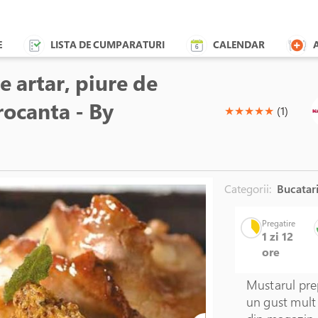
E
LISTA DE CUMPARATURI
CALENDAR
e artar, piure de
crocanta - By
(*)
(*)
(*)
(*)
(*)
★
★
★
★
★
(1)
Categorii:
Bucatari
Blender 
Pregatire
1 zi 12
ore
Mustarul prep
un gust mult