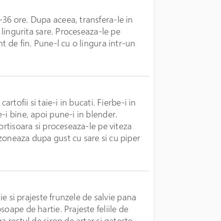
36 ore. Dupa aceea, transfera-le in
5 lingurita sare. Proceseaza-le pe
1150 LEI
La comandă
t de fin. Pune-l cu o lingura intr-un
rtofii si taie-i in bucati. Fierbe-i in
-i bine, apoi pune-i in blender.
ortisoara si proceseaza-le pe viteza
zoneaza dupa gust cu sare si cu piper
aie si prajeste frunzele de salvie pana
oape de hartie. Prajeste feliile de
a restul de sirop de artar si gateste