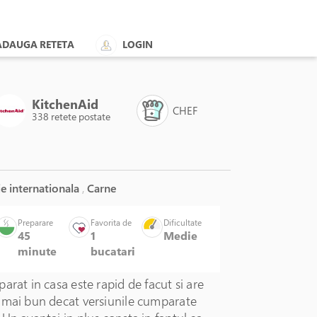
ADAUGA RETETA
LOGIN
KitchenAid
CHEF
338 retete postate
e internationala
,
Carne
Artisan 1,5L, 550W, Green Apple -
Preparare
Favorita de
Dificultate
KitchenAid
45
1
Medie
minute
bucatari
arat in casa este rapid de facut si are
 mai bun decat versiunile cumparate