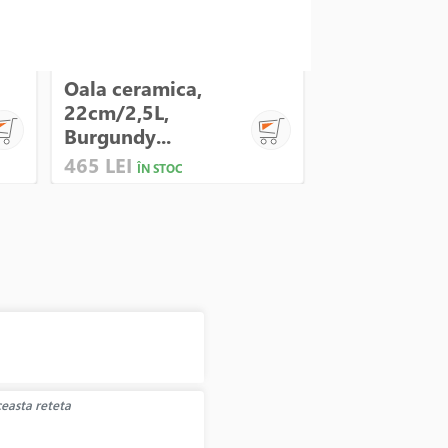
Oala ceramica,
Rasnita de
22cm/2,5L,
condimente 
Burgundy...
Westmark
465 LEI
38 LEI
ÎN STOC
ÎN STOC