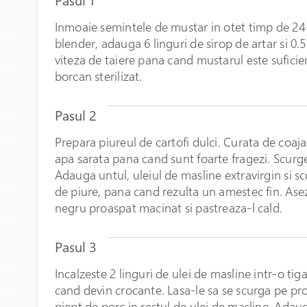
Pasul 1
Inmoaie semintele de mustar in otet timp de 24-
blender, adauga 6 linguri de sirop de artar si 0.
viteza de taiere pana cand mustarul este suficien
borcan sterilizat.
Pasul 2
Prepara piureul de cartofi dulci. Curata de coaja ca
apa sarata pana cand sunt foarte fragezi. Scurge
Adauga untul, uleiul de masline extravirgin si sc
de piure, pana cand rezulta un amestec fin. Ase
negru proaspat macinat si pastreaza-l cald.
Pasul 3
Incalzeste 2 linguri de ulei de masline intr-o tig
cand devin crocante. Lasa-le sa se scurga pe pros
piept de porc in restul de ulei de masline. Adaug