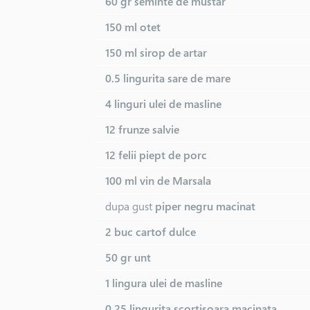
60 gr
seminte de mustar
150 ml
otet
150 ml
sirop de artar
0.5 lingurita
sare de mare
4 linguri
ulei de masline
12 frunze
salvie
12 felii
piept de porc
100 ml
vin de Marsala
dupa gust
piper negru macinat
2 buc
cartof dulce
50 gr
unt
1 lingura
ulei de masline
0.25 lingurita
scortisoara macinata