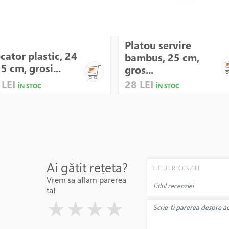
Platou servire
cator plastic, 24
bambus, 25 cm,
15 cm, grosi...
gros...
 LEI
28 LEI
ÎN STOC
ÎN STOC
Ai gătit rețeta?
TITLUL RECENZIEI
Vrem sa aflam parerea
ta!
( )
( )
( )
( )
( )
★
★
★
★