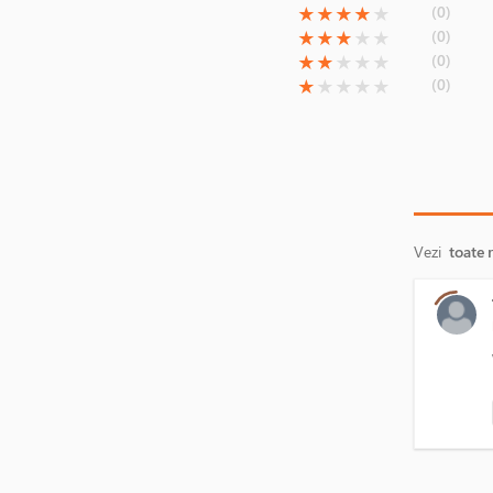
(*)
(*)
(*)
(*)
( )
(0)
★
★
★
★
★
(*)
(*)
(*)
( )
( )
(0)
★
★
★
★
★
(*)
(*)
( )
( )
( )
(0)
★
★
★
★
★
(*)
( )
( )
( )
( )
(0)
★
★
★
★
★
Vezi
toate 