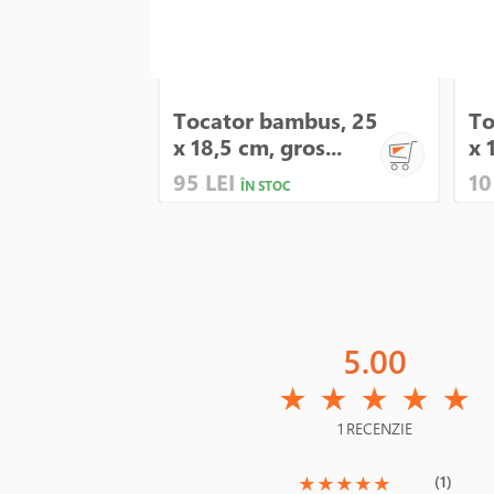
Tocator bambus, 25
To
x 18,5 cm, gros...
x 
95 LEI
10
ÎN STOC
5.00
(*)
(*)
(*)
(*)
(*)
★
★
★
★
★
1 RECENZIE
(*)
(*)
(*)
(*)
(*)
(1)
★
★
★
★
★