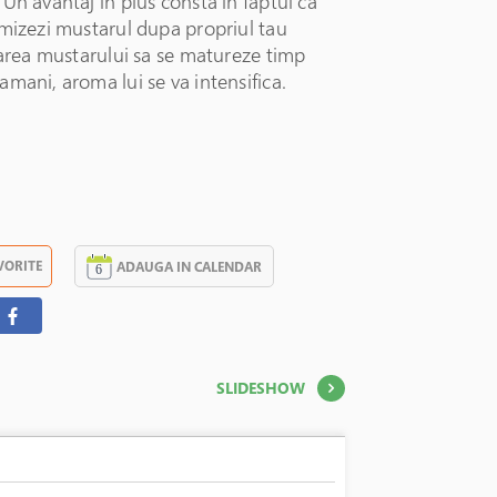
Un avantaj in plus consta in faptul ca
omizezi mustarul dupa propriul tau
sarea mustarului sa se matureze timp
mani, aroma lui se va intensifica.
VORITE
ADAUGA IN CALENDAR
SLIDESHOW