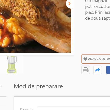
din magazin. 
poti sa cust
plac. Prin la
de doua sapta
ADAUGA LA FA
Mod de preparare