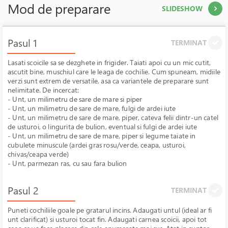
Mod de preparare
SLIDESHOW
Pasul 1
TERMINAT
Lasati scoicile sa se dezghete in frigider. Taiati apoi cu un mic cutit,
ascutit bine, muschiul care le leaga de cochilie. Cum spuneam, midiile
verzi sunt extrem de versatile, asa ca variantele de preparare sunt
nelimitate. De incercat:
- Unt, un milimetru de sare de mare si piper
- Unt, un milimetru de sare de mare, fulgi de ardei iute
- Unt, un milimetru de sare de mare, piper, cateva felii dintr-un catel
de usturoi, o lingurita de bulion, eventual si fulgi de ardei iute
- Unt, un milimetru de sare de mare, piper si legume taiate in
cubulete minuscule (ardei gras rosu/verde, ceapa, usturoi,
chivas/ceapa verde)
- Unt, parmezan ras, cu sau fara bulion
Pasul 2
TERMINAT
Puneti cochiliile goale pe gratarul incins. Adaugati untul (ideal ar fi
unt clarificat) si usturoi tocat fin. Adaugati carnea scoicii, apoi tot