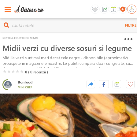
FILTRE
PESTE & FRUCTE DE MARE
Midii verzi cu diverse sosuri si legume
Midiile verzi sunt mai mari decat cele negre - disponibile (aproximativ)
proaspete in magazinele noastre. Le puteti cumpara doar congelate, cu o
singura parte a cochiliei. Cochilia este mai mare decat la cele negre si
( )
( )
( )
( )
( )
★
★
★
★
★
0
( 0
recenzii )
carnea de asemenea, ocupa cam toata cochilia. Au un gust mai pregnant
si o textura mai ferma. Sunt grozave pe post de gustare si foarte versatile.
Bonfood
Pot fi pregatite pe gratar sau la cuptor. Timpul de pregatire nu reflecta
MINI CHEF
orele necesare unei dezghetari corespunzatoare.