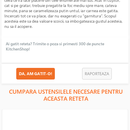
ceea ce va face placere din cele enumerate mai sus. Atat in cuptor,
cat si pe gratar, trebuie pregatite la foc mediu spre mare, cateva
minute, pana se caramelizeaza putin untul, iar carnea este gatita.
Incercati tot ce va place, dar nu exagerati cu “garnitura”. Scopul
acesteia este sa dea valoare scoicii, sa imbogateasca gustul acesteia,
nu sa il acopere.
Ai gatit reteta? Trimite o poza si primesti 300 de puncte
KitchenShop!
DA, AM GATIT-O!
RAPORTEAZA
CUMPARA USTENSILELE NECESARE PENTRU
ACEASTA RETETA