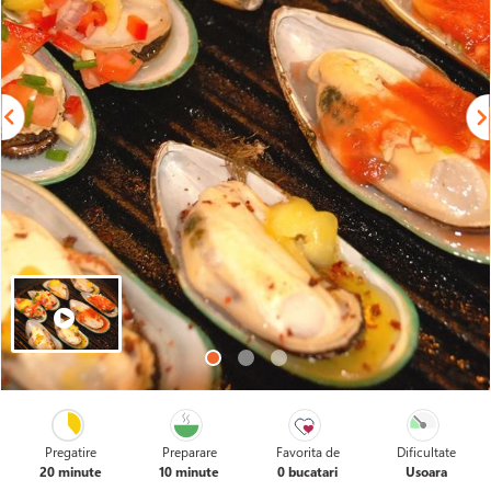
Pregatire
Preparare
Favorita de
Dificultate
20 minute
10 minute
0 bucatari
Usoara