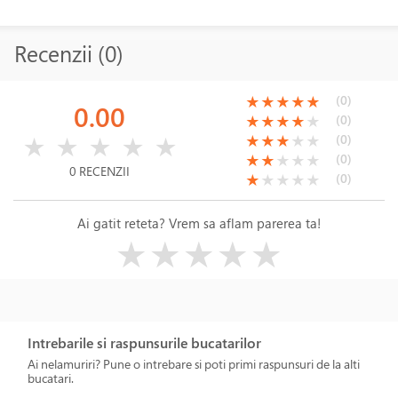
Recenzii (0)
(*)
(*)
(*)
(*)
(*)
(0)
★
★
★
★
★
0.00
(*)
(*)
(*)
(*)
( )
(0)
★
★
★
★
★
( )
( )
( )
( )
( )
(*)
(*)
(*)
( )
( )
(0)
★
★
★
★
★
★
★
★
★
★
(*)
(*)
( )
( )
( )
(0)
★
★
★
★
★
0 RECENZII
(*)
( )
( )
( )
( )
(0)
★
★
★
★
★
Ai gatit reteta? Vrem sa aflam parerea ta!
( )
( )
( )
( )
( )
★
★
★
★
★
Intrebarile si raspunsurile bucatarilor
Ai nelamuriri? Pune o intrebare si poti primi raspunsuri de la alti
bucatari.