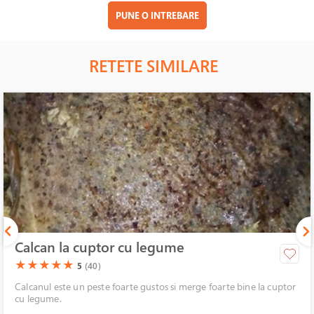
PUNE O INTREBARE
RETETE SIMILARE
Calcan la cuptor cu legume
(*)
(*)
(*)
(*)
(*)
★
★
★
★
★
5
(40)
Calcanul este un peste foarte gustos si merge foarte bine la cuptor
cu legume.