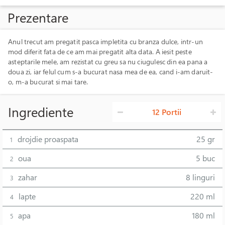
Prezentare
Anul trecut am pregatit pasca impletita cu branza dulce, intr-un
mod diferit fata de ce am mai pregatit alta data. A iesit peste
asteptarile mele, am rezistat cu greu sa nu ciugulesc din ea pana a
doua zi, iar felul cum s-a bucurat nasa mea de ea, cand i-am daruit-
o, m-a bucurat si mai tare.
Ingrediente
12 Portii
drojdie proaspata
25 gr
1
oua
5 buc
2
zahar
8 linguri
3
lapte
220 ml
4
apa
180 ml
5