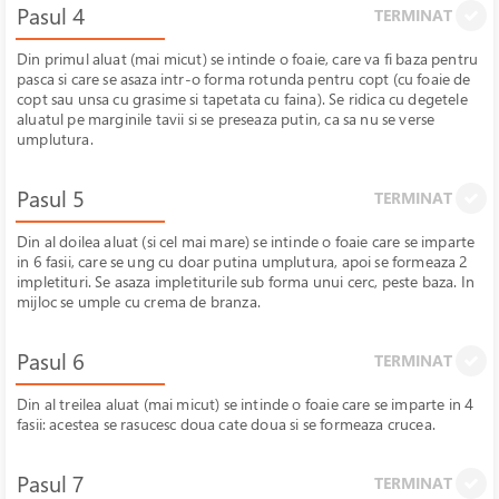
Pasul 4
TERMINAT
Din primul aluat (mai micut) se intinde o foaie, care va fi baza pentru
pasca si care se asaza intr-o forma rotunda pentru copt (cu foaie de
copt sau unsa cu grasime si tapetata cu faina). Se ridica cu degetele
aluatul pe marginile tavii si se preseaza putin, ca sa nu se verse
umplutura.
Pasul 5
TERMINAT
Din al doilea aluat (si cel mai mare) se intinde o foaie care se imparte
in 6 fasii, care se ung cu doar putina umplutura, apoi se formeaza 2
impletituri. Se asaza impletiturile sub forma unui cerc, peste baza. In
mijloc se umple cu crema de branza.
Pasul 6
TERMINAT
Din al treilea aluat (mai micut) se intinde o foaie care se imparte in 4
fasii: acestea se rasucesc doua cate doua si se formeaza crucea.
Pasul 7
TERMINAT