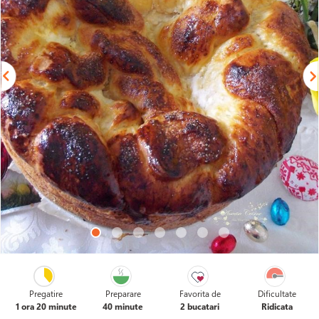
Pregatire
Preparare
Favorita de
Dificultate
1 ora 20 minute
40 minute
2 bucatari
Ridicata