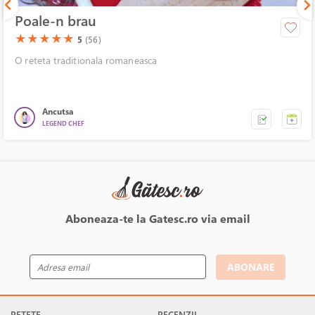
Poale-n brau
(*)
(*)
(*)
(*)
(*)
★
★
★
★
★
5
(56)
O reteta traditionala romaneasca
Ancutsa
LEGEND CHEF
Aboneaza-te la Gatesc.ro via email
ABONARE