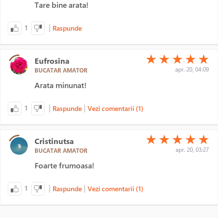
Tare bine arata!
|
1
Raspunde
(*)
(*)
(*)
(*)
(*)
★
★
★
★
★
Eufrosina
apr. 20, 04:09
BUCATAR AMATOR
Arata minunat!
|
|
1
Raspunde
Vezi comentarii (1)
(*)
(*)
(*)
(*)
(*)
★
★
★
★
★
Cristinutsa
apr. 20, 03:27
BUCATAR AMATOR
Foarte frumoasa!
|
|
1
Raspunde
Vezi comentarii (1)