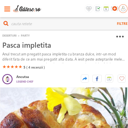
FILTRE
DESERTURI
>
PARTY
Pasca impletita
Anul trecut am pregatit pasca impletita cu branza dulce, intr-un mod
diferit fata de ce am mai pregatit alta data. A iesit peste asteptarile mele,
am rezistat cu greu sa nu ciugulesc din ea pana a doua zi, iar felul cum s-a
(*)
(*)
(*)
(*)
(*)
★
★
★
★
★
5
( 4
recenzii )
bucurat nasa mea de ea, cand i-am daruit-o, m-a bucurat si mai tare.
Ancutsa
LEGEND CHEF