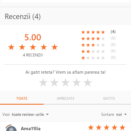
Recenzii (4)
(*)
(*)
(*)
(*)
(*)
(4)
★
★
★
★
★
5.00
(*)
(*)
(*)
(*)
( )
(0)
★
★
★
★
★
(*)
(*)
(*)
(*)
(*)
(*)
(*)
(*)
( )
( )
(0)
★
★
★
★
★
★
★
★
★
★
(*)
(*)
( )
( )
( )
(0)
★
★
★
★
★
4 RECENZII
(*)
( )
( )
( )
( )
(0)
★
★
★
★
★
Ai gatit reteta? Vrem sa aflam parerea ta!
( )
( )
( )
( )
( )
★
★
★
★
★
TOATE
APRECIATE
GATITE
Vezi
toate review-urile
Sortare
noi
(*)
(*)
(*)
(*)
(*)
★
★
★
★
★
Ama11lia