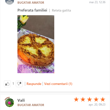
mai 23, 12:36
BUCATAR AMATOR
Preferata familiei
|
Reteta gatita
|
|
1
Raspunde
Vezi comentarii (1)
(*)
(*)
(*)
(*)
(*)
★
★
★
★
★
Vali
apr. 20, 09:23
BUCATAR AMATOR