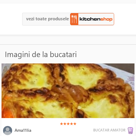
vezi toate produsele
Imagini de la bucatari
(*)
(*)
(*)
(*)
(*)
★
★
★
★
★
Ama11lia
BUCATAR AMATOR