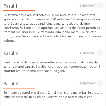
Pasul 1
TERMINAT
Se farama drojdia si se dizolva in 50 ml lapte caldut. Se amesteca
apoi cu 2 oua, 3 linguri de zahar, 150 ml lapte, 180 ml apa calduta si
sare. Se amesteca, adaugand faina pana cand aluatul devine
consistent. Eu l-am mutat apoi intr-un vas inalt de plastic pentru ca
framant mai usor in el. Se framanta, adaugand mereu, putin cate
putin, uleiul. Se acopera cu folie si se lasa la crescut pana isi dubleaza
volumul.
Pasul 2
TERMINAT
Pentru crema de branza: se amesteca branza dulce cu 4 linguri de
zahar, zaharul vanilat, 2 galbenusuri, apoi se incorporeaza treptat 3
albusuri batute spuma si stafide dupa gust.
Pasul 3
TERMINAT
Se imparte aluatul in trei parti: 2 mai mari si una mai mica. Se presara
faina pe masa de lucru sau se lucreaza pe o planseta din silicon.