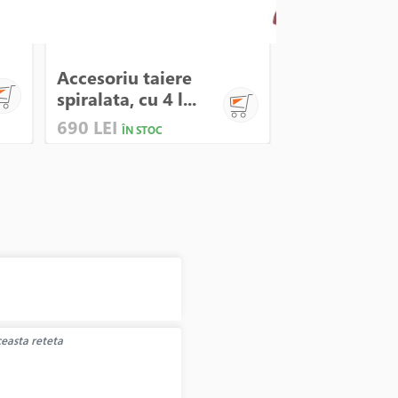
Accesoriu taiere
Mixer cu bol
spiralata, cu 4 l...
Artisan, Mode
690 LEI
2890 LEI
ÎN STOC
ÎN S