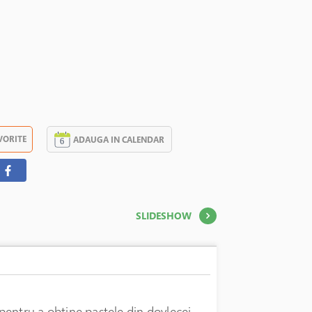
VORITE
ADAUGA IN CALENDAR
SLIDESHOW
 pentru a obtine pastele din dovlecei.