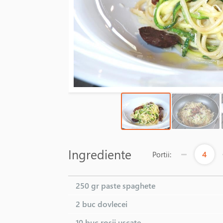
Ingrediente
4
Portii:
250 gr
paste spaghete
2 buc
dovlecei
10 buc
rosii uscate