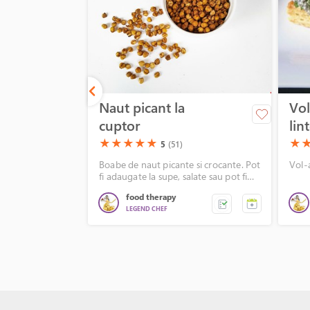
Naut picant la
Vol
cuptor
lin
(*)
(*)
(*)
(*)
(*)
(*)
(*
★
★
★
★
★
★
5
(51)
Boabe de naut picante si crocante. Pot
Vol-
fi adaugate la supe, salate sau pot fi
consumate ca atare.
food therapy
LEGEND CHEF