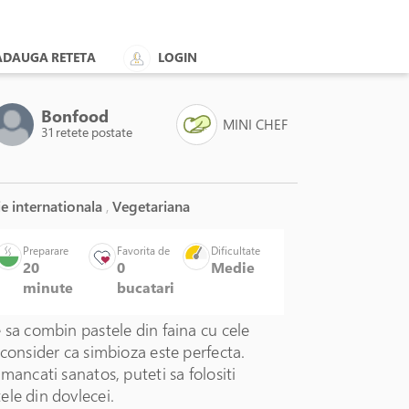
ADAUGA RETETA
LOGIN
Bonfood
MINI CHEF
31 retete postate
e internationala
,
Vegetariana
Preparare
Favorita de
Dificultate
20
0
Medie
minute
bucatari
 sa combin pastele din faina cu cele
 consider ca simbioza este perfecta.
 mancati sanatos, puteti sa folositi
ele din dovlecei.