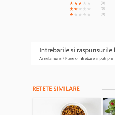
(*)
(*)
(*)
( )
( )
(0)
★
★
★
★
★
(*)
(*)
( )
( )
( )
(0)
★
★
★
★
★
(*)
( )
( )
( )
( )
(0)
★
★
★
★
★
Intrebarile si raspunsurile
Ai nelamuriri? Pune o intrebare si poti primi
RETETE SIMILARE