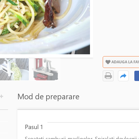
ADAUGA LA FA
Mod de preparare
Pasul 1
Scoateti samburii maslinelor. Spiralati dovleceii