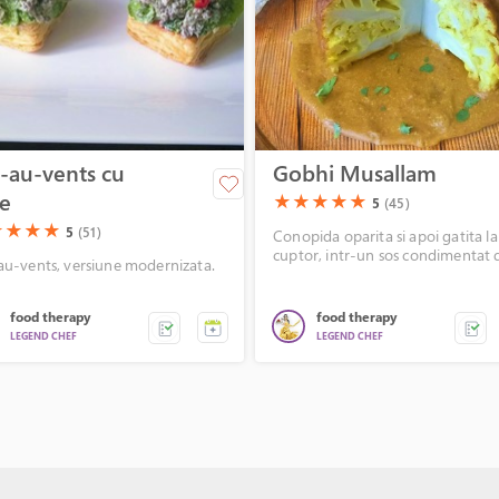
-au-vents cu
Gobhi Musallam
te
(*)
(*)
(*)
(*)
(*)
★
★
★
★
★
5
(45)
)
(*)
(*)
(*)
★
★
★
★
5
(51)
Conopida oparita si apoi gatita la
cuptor, intr-un sos condimentat 
au-vents, versiune modernizata.
lapte de cocos si alune caju.
food therapy
food therapy
LEGEND CHEF
LEGEND CHEF