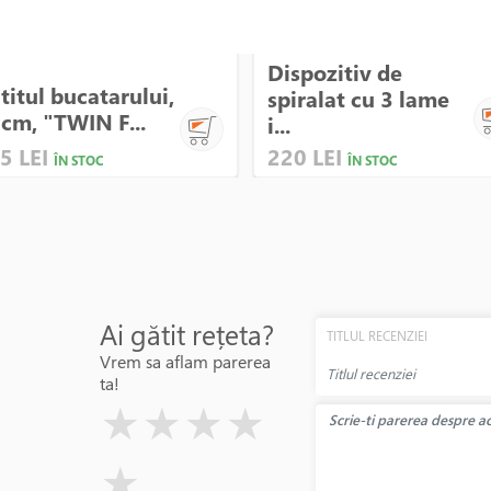
Dispozitiv de
titul bucatarului,
spiralat cu 3 lame
cm, "TWIN F...
i...
5 LEI
220 LEI
ÎN STOC
ÎN STOC
Ai gătit rețeta?
TITLUL RECENZIEI
Vrem sa aflam parerea
ta!
( )
( )
( )
( )
( )
★
★
★
★
★