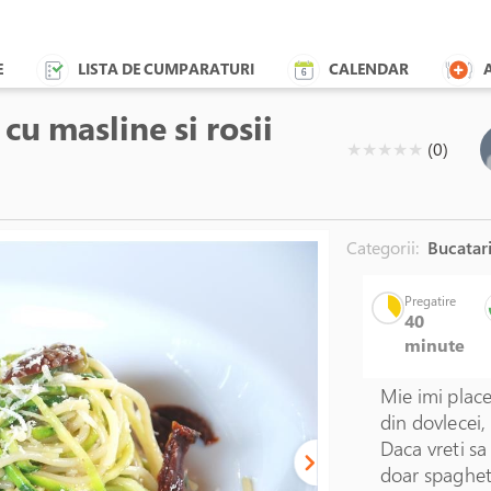
E
LISTA DE CUMPARATURI
CALENDAR
cu masline si rosii
( )
( )
( )
( )
( )
★
★
★
★
★
(0)
Categorii:
Bucatari
Pregatire
40
minute
Mie imi place
din dovlecei,
Daca vreti sa
doar spaghet