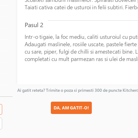
Taiati cativa catei de usturoi in felii subtiri. Fier
Pasul 2
Intr-o tigaie, la foc mediu, caliti usturoiul cu pu
Adaugati maslinele, rosiile uscate, pastele fiert
cu sare, piper, fulgi de chilli si amestecati bine. L
completati cu mult parmezan ras si ulei de masl
Ai gatit reteta? Trimite o poza si primesti 300 de puncte Kitche
DA, AM GATIT-O!