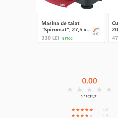
Masina de taiat
Cu
"Spiromat", 27,5 x...
20
330 LEI
47
ÎN STOC
0.00
( )
( )
( )
( )
( )
★
★
★
★
★
0 RECENZII
(*)
(*)
(*)
(*)
(*)
(0)
★
★
★
★
★
(*)
(*)
(*)
(*)
( )
(0)
★
★
★
★
★