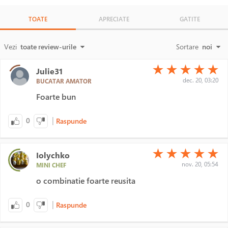
TOATE
APRECIATE
GATITE
Vezi
toate review-urile
Sortare
noi
(*)
(*)
(*)
(*)
(*)
★
★
★
★
★
Julie31
dec. 20, 03:20
BUCATAR AMATOR
Foarte bun
|
0
Raspunde
(*)
(*)
(*)
(*)
(*)
★
★
★
★
★
Iolychko
nov. 20, 05:54
MINI CHEF
o combinatie foarte reusita
|
0
Raspunde