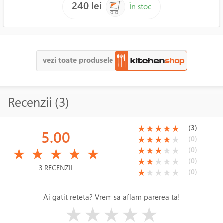
240 lei
În stoc
vezi toate produsele
Recenzii (3)
(*)
(*)
(*)
(*)
(*)
(3)
★
★
★
★
★
5.00
(*)
(*)
(*)
(*)
( )
(0)
★
★
★
★
★
(*)
(*)
(*)
(*)
(*)
(*)
(*)
(*)
( )
( )
(0)
★
★
★
★
★
★
★
★
★
★
(*)
(*)
( )
( )
( )
(0)
★
★
★
★
★
3 RECENZII
(*)
( )
( )
( )
( )
(0)
★
★
★
★
★
Ai gatit reteta? Vrem sa aflam parerea ta!
( )
( )
( )
( )
( )
★
★
★
★
★