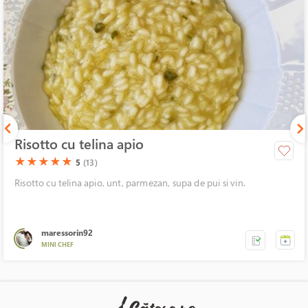
Risotto cu telina apio
(*)
(*)
(*)
(*)
(*)
★
★
★
★
★
5
(13)
Risotto cu telina apio, unt, parmezan, supa de pui si vin.
maressorin92
MINI CHEF