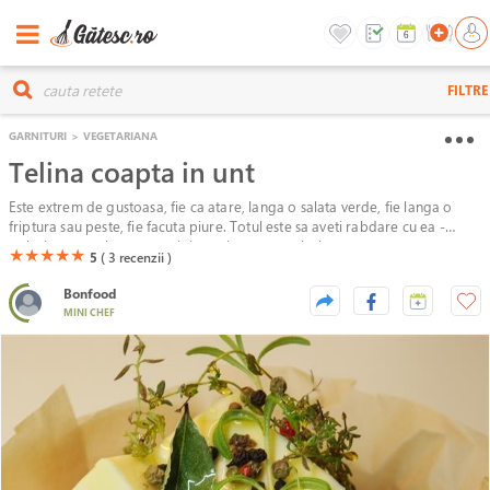
FILTRE
GARNITURI
>
VEGETARIANA
Telina coapta in unt
Este extrem de gustoasa, fie ca atare, langa o salata verde, fie langa o
friptura sau peste, fie facuta piure. Totul este sa aveti rabdare cu ea -
trebuie sa stea la cuptor minim trei ore, spre cinci.
(*)
(*)
(*)
(*)
(*)
★
★
★
★
★
5
( 3
recenzii )
Bonfood
MINI CHEF