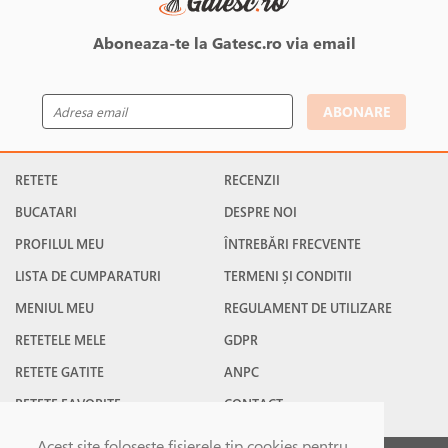
Aboneaza-te la Gatesc.ro via email
ABONARE
RETETE
RECENZII
BUCATARI
DESPRE NOI
PROFILUL MEU
ÎNTREBĂRI FRECVENTE
LISTA DE CUMPARATURI
TERMENI ȘI CONDITII
MENIUL MEU
REGULAMENT DE UTILIZARE
RETETELE MELE
GDPR
RETETE GATITE
ANPC
RETETE FAVORITE
CONTACT
Acest site foloseşte fişierele tip cookies pentru