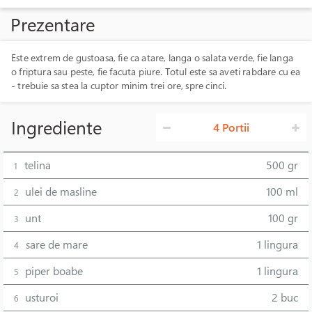
Prezentare
Este extrem de gustoasa, fie ca atare, langa o salata verde, fie langa
o friptura sau peste, fie facuta piure. Totul este sa aveti rabdare cu ea
- trebuie sa stea la cuptor minim trei ore, spre cinci.
Ingrediente
4 Portii
telina
500 gr
1
ulei de masline
100 ml
2
unt
100 gr
3
sare de mare
1 lingura
4
piper boabe
1 lingura
5
usturoi
2 buc
6