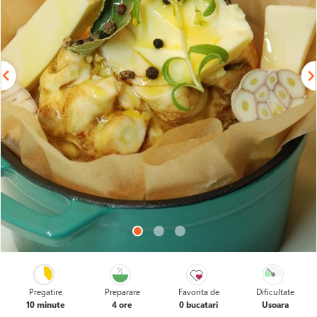
Pregatire
Preparare
Favorita de
Dificultate
10 minute
4 ore
0 bucatari
Usoara