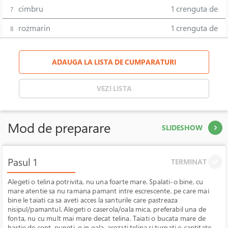
cimbru
1 crenguta de
7
rozmarin
1 crenguta de
8
ADAUGA LA LISTA DE CUMPARATURI
VEZI LISTA
Mod de preparare
SLIDESHOW
Pasul 1
TERMINAT
Alegeti o telina potrivita, nu una foarte mare. Spalati-o bine, cu
mare atentie sa nu ramana pamant intre escrescente, pe care mai
bine le taiati ca sa aveti acces la santurile care pastreaza
nisipul/pamantul. Alegeti o caserola/oala mica, preferabil una de
fonta, nu cu mult mai mare decat telina. Taiati o bucata mare de
hartie de copt, puneti-o in oala, asezati telina si turnati o cantitate