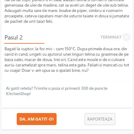
generoasa de ulei de masline, cat sa aveti un deget de ulei sub telina.
Adaugati multa sare de mare, boabe de piper, cimbru si rozmarin
proaspete, cateva capatani mari de usturoi taiate in doua si jumatate
de pachet de unt taiat felii.
Pasul 2
TERMINAT
Bagati la cuptor, la foc mic - cam 150°C. Dupa primele doua ore, din
cand in cand, ungeti cu ajutorul unei linguri telina cu grasimea de pe
baza oalei, macar de doua, trei ori. Cand este moale si de o culoare
auriu-caramelizat spre maro, telina este gata. Feliati si mancati cu tot
cu coaja! Doar v-am spus sa o spalati bine, nu?
Ai gatit reteta? Trimite o poza si primesti 300 de puncte
KitchenShop!
DA, AM GATIT-O!
RAPORTEAZA