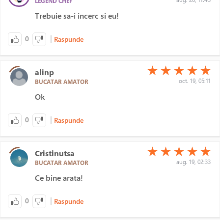
LEGEND CHEF
Trebuie sa-i incerc si eu!
|
0
Raspunde
(*)
(*)
(*)
(*)
(*)
★
★
★
★
★
alinp
oct. 19, 05:11
BUCATAR AMATOR
Ok
|
0
Raspunde
(*)
(*)
(*)
(*)
(*)
★
★
★
★
★
Cristinutsa
aug. 19, 02:33
BUCATAR AMATOR
Ce bine arata!
|
0
Raspunde