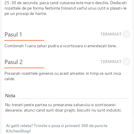
25-30 de secunde, pana cand culoarea este maro deschis. Desfaceti
rozettele de pe forma fierbinte folosind varful unui cutit si plasati-le
pe un prosop de hartie.
Pasul 1
TERMINAT
Combinati 1 cana zahar pudra si scortisoara si amestecati bine.
Pasul 2
TERMINAT
Presarati rozettele generos cu acest amestec in timp ce sunt inca
calde.
Nota
Nu treceti peste partea cu presararea zaharului si scortisoarei
deoarece, atunci cand sunt doar prajiti, biscuitii nu sunt indulciti.
Ai gatit reteta? Trimite o poza si primesti 300 de puncte
KitchenShop!