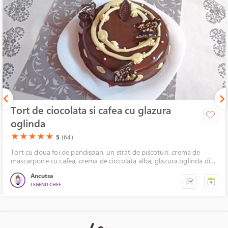
Tort de ciocolata si cafea cu glazura
oglinda
(*)
(*)
(*)
(*)
(*)
★
★
★
★
★
5
(64)
Tort cu doua foi de pandispan, un strat de piscoturi, crema de
mascarpone cu cafea, crema de ciocolata alba, glazura oglinda din
ciocolata, decorata cu fluturasi de ciocolata.
Ancutsa
LEGEND CHEF