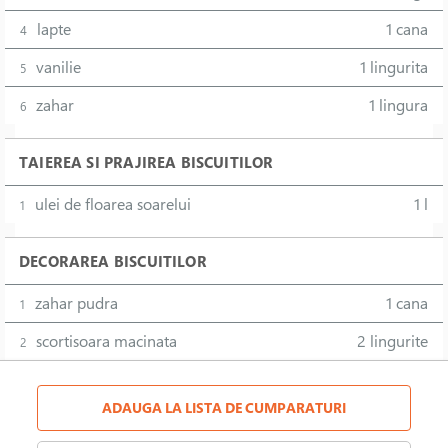
lapte
1 cana
4
vanilie
1 lingurita
5
zahar
1 lingura
6
TAIEREA SI PRAJIREA BISCUITILOR
ulei de floarea soarelui
1 l
1
DECORAREA BISCUITILOR
zahar pudra
1 cana
1
scortisoara macinata
2 lingurite
2
ADAUGA LA LISTA DE CUMPARATURI