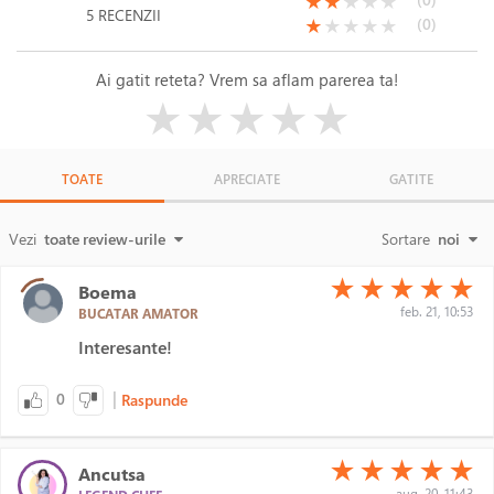
(*)
(*)
( )
( )
( )
★
★
★
★
★
5 RECENZII
(*)
( )
( )
( )
( )
(0)
★
★
★
★
★
Ai gatit reteta? Vrem sa aflam parerea ta!
( )
( )
( )
( )
( )
★
★
★
★
★
TOATE
APRECIATE
GATITE
Vezi
toate review-urile
Sortare
noi
(*)
(*)
(*)
(*)
(*)
★
★
★
★
★
Boema
feb. 21, 10:53
BUCATAR AMATOR
Interesante!
|
0
Raspunde
(*)
(*)
(*)
(*)
(*)
★
★
★
★
★
Ancutsa
aug. 20, 11:43