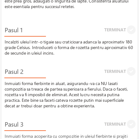
este prea gros, adaugati o lingurita de lapte. Consistenta aluatului
este esentiala pentru succesul retetei.
Pasul 1
TERMINAT
Incalziti uleiul intr-o tigaie sau craticioara adanca la aproximativ 180
grade Celsius.
Introduceti o forma de rozetta pentru aproximativ 60
de secunde in uleiul incins.
Pasul 2
TERMINAT
Inmuiati forma fierbinte in aluat, asigurandu-va ca NU lasati
compozitia sa treaca de partea superioara a fierului. Daca o faceti,
rozetta va fi imposibil de eliminat. Acest lucru necesita putina
practica. Este bine sa faceti cateva rozette putin mai superficiale
decat ar trebui doar pentru a obtine experienta.
Pasul 3
TERMINAT
Inmuiati forma acoperita cu compozitie in uleiul fierbinte si prajiti