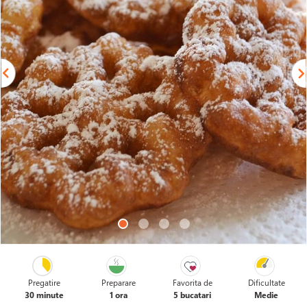
Pregatire
Preparare
Favorita de
Dificultate
30 minute
1 ora
5 bucatari
Medie