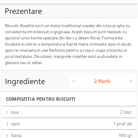
Prezentare
Biscuitii Rosette sunt un dulce traditional suedez din coca prajita cu
consistenta intre biscuit si gogoasa. Acesti biscuiti sunt realizati cu
ajutorul unor forme speciale din fier cu desen floral. Forma este
incalzita in ulei la o temperatura foarte mare, inmuiata apoi in aluat,
apoi re-imersata in ulei fierbinte pentru a crea o coaja crocanta in
jurul metalului. De obicei, marginile rozettei sunt scufundate in
glazura sau in zahar.
Ingrediente
2 Portii
COMPOZITIA PENTRU BISCUITI
oua
2 buc
1
sare
1 praf de
2
faina
190 gr
3