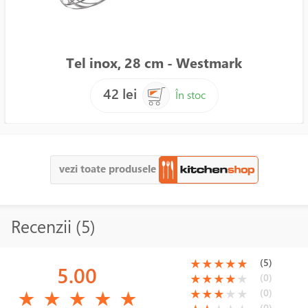
Tel inox, 28 cm - Westmark
42 lei
În stoc
vezi toate produsele
Recenzii (5)
(*)
(*)
(*)
(*)
(*)
(5)
★
★
★
★
★
5.00
(*)
(*)
(*)
(*)
( )
(0)
★
★
★
★
★
(*)
(*)
(*)
(*)
(*)
(*)
(*)
(*)
( )
( )
(0)
★
★
★
★
★
★
★
★
★
★
(0)