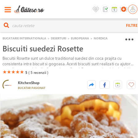
FILTRE
BUCATARIE INTERNATIONALA
>
DESERTURI
>
EUROPEANA
>
NORDICA
Biscuiti suedezi Rosette
Biscuitii Rosette sunt un dulce traditional suedez din coca prajita cu
consistenta intre biscuit si gogoasa. Acesti biscuiti sunt realizati cu ajutorul
unor forme speciale din fier cu desen floral. Forma este incalzita in ulei la
(*)
(*)
(*)
(*)
(*)
★
★
★
★
★
5
( 5
recenzii )
o temperatura foarte mare, inmuiata apoi in aluat, apoi re-imersata in
ulei fierbinte pentru a crea o coaja crocanta in jurul metalului. De obicei,
KitchenShop
marginile rozettei sunt scufundate in glazura sau in zahar.
BUCATAR PASIONAT