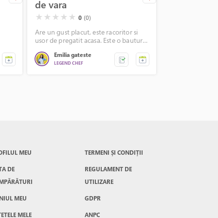
de vara
lamaie si c
( )
( )
( )
( )
( )
( )
( )
( )
( )
( )
★
★
★
★
★
★
★
★
★
★
0
(0)
0
Are un gust placut, este racoritor si
Cocktail gustos,
usor de pregatit acasa. Este o bautura
menta si lamaie, 
de vara, cu care iti poti astepta si
alcool.
Emilia gateste
Cooking Ar
invitatii la petreceri. Yap, este bun si
LEGEND CHEF
LEGEND CHEF
pentru copii!
OFILUL MEU
TERMENI ȘI CONDIȚII
TA DE
REGULAMENT DE
MPĂRĂTURI
UTILIZARE
NIUL MEU
GDPR
ȚETELE MELE
ANPC