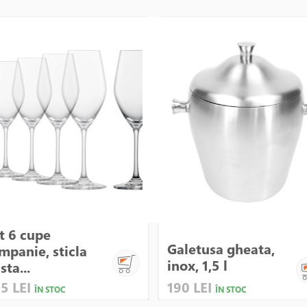
t 6 cupe
Galetusa gheata,
mpanie, sticla
inox, 1,5 l
sta...
5 LEI
190 LEI
ÎN STOC
ÎN STOC