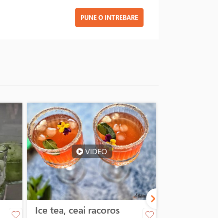
PUNE O INTREBARE
VIDEO
Ice tea, ceai racoros
Cocktail cu