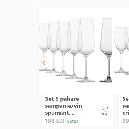
Set 6 pahare
Se
sampanie/vin
sa
spumant,...
cri
198 LEI
29
ÎN STOC