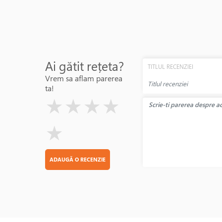
Ai gătit rețeta?
TITLUL RECENZIEI
Vrem sa aflam parerea
ta!
( )
( )
( )
( )
( )
★
★
★
★
★
ADAUGĂ O RECENZIE