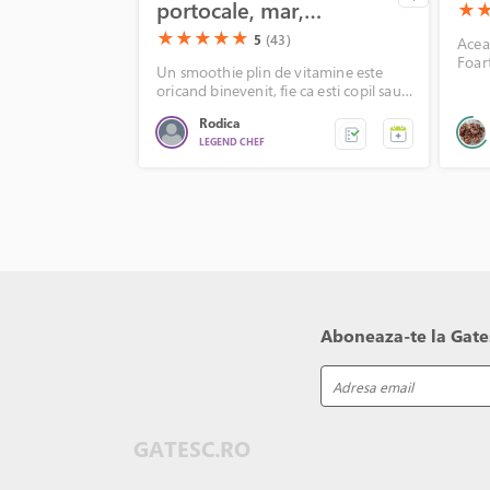
portocale, mar,
(*)
(*
★
banana, seminte de
(*)
(*)
(*)
(*)
(*)
★
★
★
★
★
5
(43)
Acea
Foar
chia si sirop de
Un smoothie plin de vitamine este
pent
oricand binevenit, fie ca esti copil sau
catina
minun
adult. Va prezint o combinatie
cald
Rodica
delicioasa cu fructe de sezon.
LEGEND CHEF
Aboneaza-te la Gates
GATESC.RO