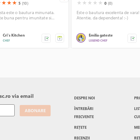
)
(*)
(*)
(*)
( )
( )
( )
( )
( )
★
★
★
★
★
★
★
★
★
5
(10)
0
(0)
sta este o bautura minunata.
Este o bautura excelenta de vara!
te buna pentru imunitate si
Atentie, da dependenta! :-)
ru revigorare. Se potriveste de
e si rece, cu gheata, dar si
uta.
Cri's Kitchen
Emilia gateste
CHEF
LEGEND CHEF
c.ro via email
DESPRE NOI
PR
ÎNTREBĂRI
LIS
ABONARE
FRECVENTE
CU
REȚETE
ME
RECENZII
RE