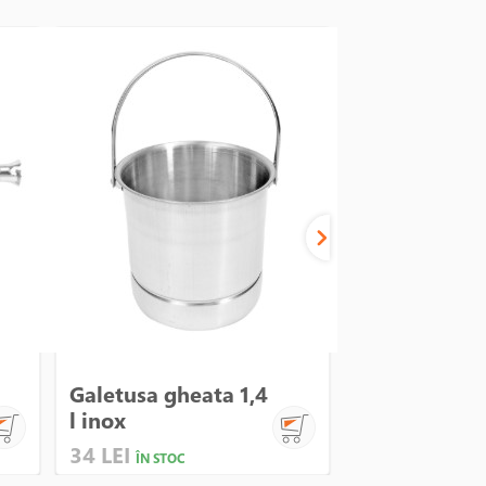
Galetusa gheata 1,4
Zdrobitor gh
l inox
55W - Princ
34 LEI
295 LEI
ÎN STOC
ÎN STO