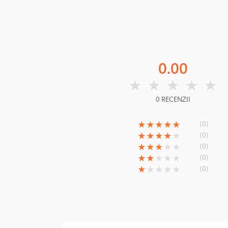
0.00
( )
( )
( )
( )
( )
★
★
★
★
★
0 RECENZII
(*)
(*)
(*)
(*)
(*)
(0)
★
★
★
★
★
(*)
(*)
(*)
(*)
( )
(0)
★
★
★
★
★
(*)
(*)
(*)
( )
( )
(0)
★
★
★
★
★
(*)
(*)
( )
( )
( )
(0)
★
★
★
★
★
(*)
( )
( )
( )
( )
(0)
★
★
★
★
★