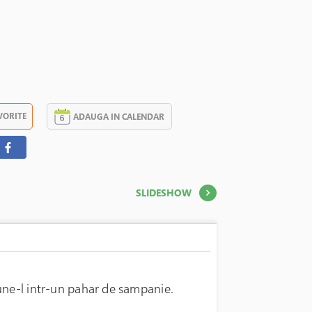
VORITE
ADAUGA IN CALENDAR
SLIDESHOW
une-l intr-un pahar de sampanie.