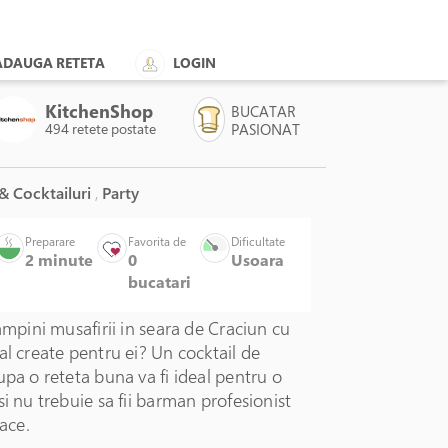
ADAUGA RETETA
LOGIN
KitchenShop
BUCATAR
494 retete postate
PASIONAT
& Cocktailuri
,
Party
Preparare
Favorita de
Dificultate
2 minute
0
Usoara
bucatari
tampini musafirii in seara de Craciun cu
al create pentru ei? Un cocktail de
upa o reteta buna va fi ideal pentru o
si nu trebuie sa fii barman profesionist
face.