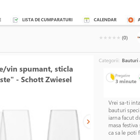
E
LISTA DE CUMPARATURI
CALENDAR
( )
( )
( )
( )
( )
★
★
★
★
★
(0)
Categorii:
Bauturi 
e/vin spumant, sticla
Pregatire
aste" - Schott Zwiesel
3 minute
Vrei sa-ti in
bauturi speci
iarna facut d
masa festiva 
ca sa le poti 