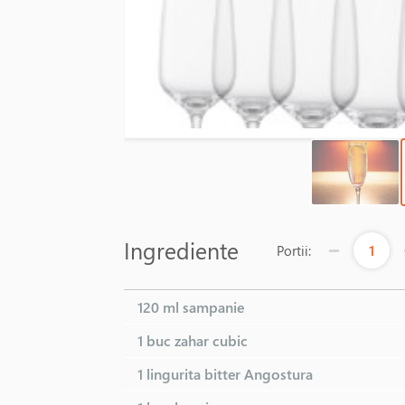
Ingrediente
1
Portii:
120 ml
sampanie
1 buc
zahar cubic
1 lingurita
bitter Angostura
198 LEI