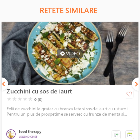
RETETE SIMILARE
VIDEO
Zucchini cu sos de iaurt
( )
( )
( )
( )
( )
★
★
★
★
★
0
(0)
Felii de zucchini la gratar cu branza feta si sos de iaurt cu usturoi.
Pentru un plus de prospetime se servesc cu frunze de menta si
coaja rasa de lamaie.
food therapy
LEGEND CHEF