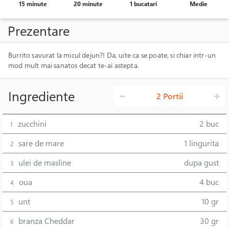
15 minute
20 minute
1 bucatari
Medie
Prezentare
Burrito savurat la micul dejun?! Da, uite ca se poate, si chiar intr-un
mod mult mai sanatos decat te-ai astepta.
Ingrediente
2 Portii
zucchini
2 buc
1
sare de mare
1 lingurita
2
ulei de masline
dupa gust
3
oua
4 buc
4
unt
10 gr
5
branza Cheddar
30 gr
6