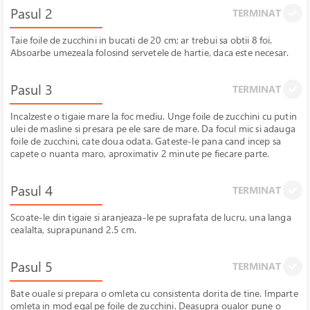
Pasul 2
TERMINAT
Taie foile de zucchini in bucati de 20 cm; ar trebui sa obtii 8 foi.
Absoarbe umezeala folosind servetele de hartie, daca este necesar.
Pasul 3
TERMINAT
Incalzeste o tigaie mare la foc mediu. Unge foile de zucchini cu putin
ulei de masline si presara pe ele sare de mare. Da focul mic si adauga
foile de zucchini, cate doua odata. Gateste-le pana cand incep sa
capete o nuanta maro, aproximativ 2 minute pe fiecare parte.
Pasul 4
TERMINAT
Scoate-le din tigaie si aranjeaza-le pe suprafata de lucru, una langa
cealalta, suprapunand 2.5 cm.
Pasul 5
TERMINAT
Bate ouale si prepara o omleta cu consistenta dorita de tine. Imparte
omleta in mod egal pe foile de zucchini. Deasupra oualor pune o