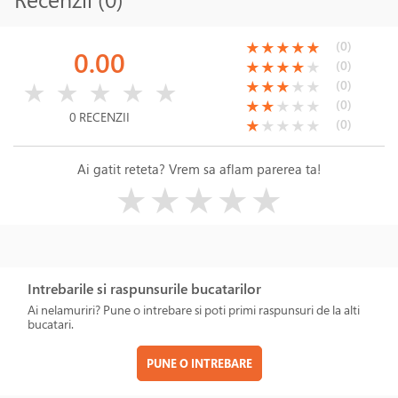
(*)
(*)
(*)
(*)
(*)
(0)
★
★
★
★
★
0.00
(*)
(*)
(*)
(*)
( )
(0)
★
★
★
★
★
( )
( )
( )
( )
( )
(*)
(*)
(*)
( )
( )
(0)
★
★
★
★
★
★
★
★
★
★
(*)
(*)
( )
( )
( )
(0)
★
★
★
★
★
0 RECENZII
(*)
( )
( )
( )
( )
(0)
★
★
★
★
★
Ai gatit reteta? Vrem sa aflam parerea ta!
( )
( )
( )
( )
( )
★
★
★
★
★
Intrebarile si raspunsurile bucatarilor
Ai nelamuriri? Pune o intrebare si poti primi raspunsuri de la alti
bucatari.
PUNE O INTREBARE