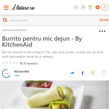
FILTRE
GUSTARI & APERITIVE
Burrito pentru mic dejun - By
KitchenAid
Burrito savurat la micul dejun?! Da, uite ca se poate, si chiar intr-un mod
mult mai sanatos decat te-ai astepta.
( )
( )
( )
( )
( )
★
★
★
★
★
0
( 0
recenzii )
KitchenAid
CHEF