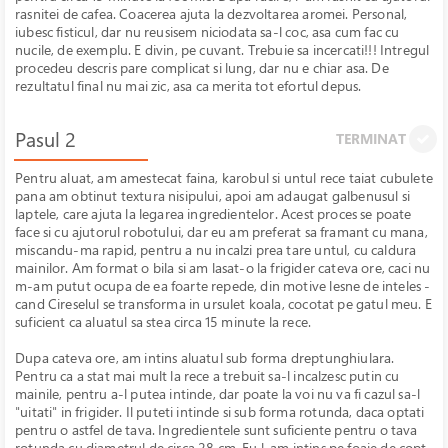
rasnitei de cafea. Coacerea ajuta la dezvoltarea aromei. Personal,
iubesc fisticul, dar nu reusisem niciodata sa-l coc, asa cum fac cu
nucile, de exemplu. E divin, pe cuvant. Trebuie sa incercati!!! Intregul
procedeu descris pare complicat si lung, dar nu e chiar asa. De
rezultatul final nu mai zic, asa ca merita tot efortul depus.
Pasul 2
TERMINAT
Pentru aluat, am amestecat faina, karobul si untul rece taiat cubulete
pana am obtinut textura nisipului, apoi am adaugat galbenusul si
laptele, care ajuta la legarea ingredientelor. Acest proces se poate
face si cu ajutorul robotului, dar eu am preferat sa framant cu mana,
miscandu-ma rapid, pentru a nu incalzi prea tare untul, cu caldura
mainilor. Am format o bila si am lasat-o la frigider cateva ore, caci nu
m-am putut ocupa de ea foarte repede, din motive lesne de inteles -
cand Cireselul se transforma in ursulet koala, cocotat pe gatul meu. E
suficient ca aluatul sa stea circa 15 minute la rece.
Dupa cateva ore, am intins aluatul sub forma dreptunghiulara.
Pentru ca a stat mai mult la rece a trebuit sa-l incalzesc putin cu
mainile, pentru a-l putea intinde, dar poate la voi nu va fi cazul sa-l
"uitati" in frigider. Il puteti intinde si sub forma rotunda, daca optati
pentru o astfel de tava. Ingredientele sunt suficiente pentru o tava
rotunda cu diametrul de circa 28 cm. Eu l-am intins pe foaie de copt