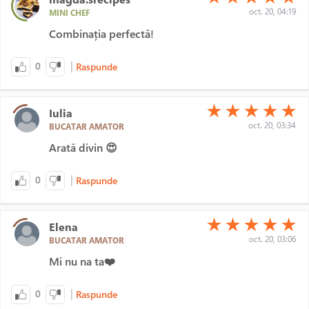
oct. 20, 04:19
MINI CHEF
Combinația perfectă!
|
0
Raspunde
(*)
(*)
(*)
(*)
(*)
★
★
★
★
★
Iulia
oct. 20, 03:34
BUCATAR AMATOR
Arată divin 😍
|
0
Raspunde
(*)
(*)
(*)
(*)
(*)
★
★
★
★
★
Elena
oct. 20, 03:06
BUCATAR AMATOR
Mi nu na ta❤️
|
0
Raspunde