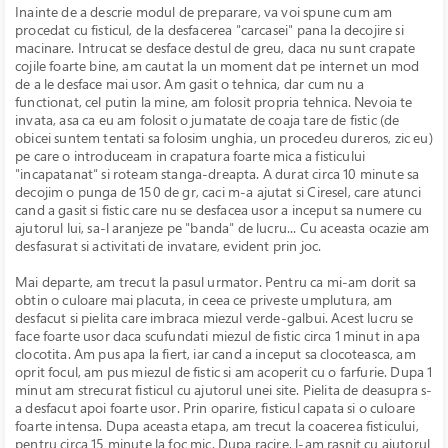
Inainte de a descrie modul de preparare, va voi spune cum am
procedat cu fisticul, de la desfacerea "carcasei" pana la decojire si
macinare. Intrucat se desface destul de greu, daca nu sunt crapate
cojile foarte bine, am cautat la un moment dat pe internet un mod
de a le desface mai usor. Am gasit o tehnica, dar cum nu a
functionat, cel putin la mine, am folosit propria tehnica. Nevoia te
invata, asa ca eu am folosit o jumatate de coaja tare de fistic (de
obicei suntem tentati sa folosim unghia, un procedeu dureros, zic eu)
pe care o introduceam in crapatura foarte mica a fisticului
"incapatanat" si roteam stanga-dreapta. A durat circa 10 minute sa
decojim o punga de 150 de gr, caci m-a ajutat si Ciresel, care atunci
cand a gasit si fistic care nu se desfacea usor a inceput sa numere cu
ajutorul lui, sa-l aranjeze pe "banda" de lucru... Cu aceasta ocazie am
desfasurat si activitati de invatare, evident prin joc.
Mai departe, am trecut la pasul urmator. Pentru ca mi-am dorit sa
obtin o culoare mai placuta, in ceea ce priveste umplutura, am
desfacut si pielita care imbraca miezul verde-galbui. Acest lucru se
face foarte usor daca scufundati miezul de fistic circa 1 minut in apa
clocotita. Am pus apa la fiert, iar cand a inceput sa clocoteasca, am
oprit focul, am pus miezul de fistic si am acoperit cu o farfurie. Dupa 1
minut am strecurat fisticul cu ajutorul unei site. Pielita de deasupra s-
a desfacut apoi foarte usor. Prin oparire, fisticul capata si o culoare
foarte intensa. Dupa aceasta etapa, am trecut la coacerea fisticului,
pentru circa 15 minute la foc mic. Dupa racire, l-am rasnit cu ajutorul