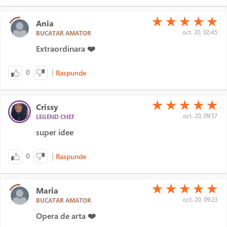
(*)
(*)
(*)
(*)
(*)
★
★
★
★
★
Ania
oct. 20, 02:45
BUCATAR AMATOR
Extraordinara ❤️
|
0
Raspunde
(*)
(*)
(*)
(*)
(*)
★
★
★
★
★
Crissy
oct. 20, 09:57
LEGEND CHEF
super idee
|
0
Raspunde
(*)
(*)
(*)
(*)
(*)
★
★
★
★
★
Maria
oct. 20, 09:23
BUCATAR AMATOR
Opera de arta ❤️