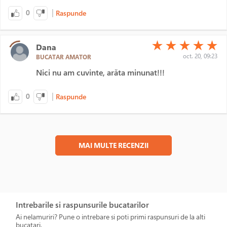
|
0
Raspunde
(*)
(*)
(*)
(*)
(*)
★
★
★
★
★
Dana
oct. 20, 09:23
BUCATAR AMATOR
Nici nu am cuvinte, arăta minunat!!!
|
0
Raspunde
MAI MULTE RECENZII
Intrebarile si raspunsurile bucatarilor
Ai nelamuriri? Pune o intrebare si poti primi raspunsuri de la alti
bucatari.