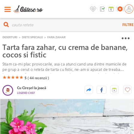
FILTRE
DESERTURI
>
DIETE SPECIALE
>
FARA ZAHAR
Tarta fara zahar, cu crema de banane,
cocos si fistic
Stiam ca-mi plac provocarile, asa ca atunci cand una dintre mamicile de
pe grup a cerut o reteta de tarta cu fistic, ne-am si apucat de treaba.
Incantarea a fost cu atat mai mare cand am gustat rezultatul, mai ales ca
(*)
(*)
(*)
(*)
(*)
★
★
★
★
★
5
( 44
recenzii )
totul s-a desfasurat pe repede inainte, intr-o zi cu multe peripetii.
Cu Cireșel la joacă
LEGEND CHEF