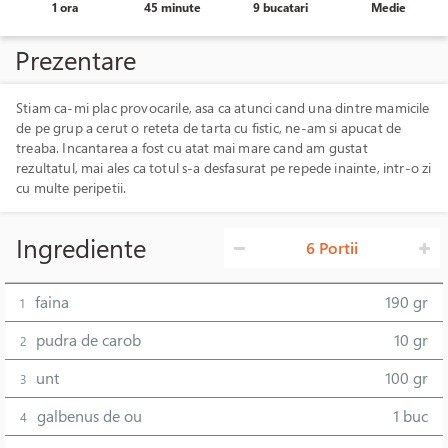
1 ora
45 minute
9 bucatari
Medie
Prezentare
Stiam ca-mi plac provocarile, asa ca atunci cand una dintre mamicile
de pe grup a cerut o reteta de tarta cu fistic, ne-am si apucat de
treaba. Incantarea a fost cu atat mai mare cand am gustat
rezultatul, mai ales ca totul s-a desfasurat pe repede inainte, intr-o zi
cu multe peripetii.
Ingrediente
6 Portii
faina
190 gr
1
pudra de carob
10 gr
2
unt
100 gr
3
galbenus de ou
1 buc
4