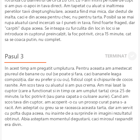
si am pus-o apoi in tava direct. Am tapetat cu aluat si inaltimea
peretilor tavii dreptunghiulare, aceasta fiind mai mica, dar destul de
inalta, caci e din aceea pentru chec, nu pentru tarta. Posibil sa se mai
rupa aluatul cand incercati sa-l puneti in tava, fiind foarte fraged, dar
"carpiti" dupa aceea. Se inteapa cu furculita din loc in loc si se
introduce in cuptorul preincalzit, la foc potrivit, circa 15 minute, cat
sa se coaca putin, nu complet.
Pasul 3
TERMINAT
In acest timp am pregatit umplutura. Pentru aceasta am amestecat
piureul de banane cu oul (se poate și fara, caci bananele leaga
compoziția, dar eu prefer și cu ou), fisticul copt si chipsurile de cocos
rasnite. Am scos tava cu aluatul si am pus crema. Am mai lasat la
cuptor (care a functionat si in timp ce am umplut tarta) circa 25 de
minute, la foc potrivit (sau pana capata o culoare aurie). Cand am
scos tava din cuptor, am acoperit-o cu un prosop curat pana s-a
racit. Am asteptat cu greu sa se raceasca aceasta tarta, dar am servit
cu pofta dupa aceea, nu inainte de a surprinde in imagini rezultatul
obtinut. Abia asteptam momentul degustarii, caci mirosul raspandit
era divin.