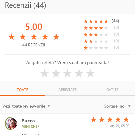
Recenzii (44)
(*)
(*)
(*)
(*)
(*)
(44)
★
★
★
★
★
5.00
(*)
(*)
(*)
(*)
( )
(0)
★
★
★
★
★
(*)
(*)
(*)
(*)
(*)
(*)
(*)
(*)
( )
( )
(0)
★
★
★
★
★
★
★
★
★
★
(*)
(*)
( )
( )
( )
(0)
★
★
★
★
★
44 RECENZII
(*)
( )
( )
( )
( )
(0)
★
★
★
★
★
Ai gatit reteta? Vrem sa aflam parerea ta!
( )
( )
( )
( )
( )
★
★
★
★
★
TOATE
APRECIATE
GATITE
Vezi
toate review-urile
Sortare
noi
(*)
(*)
(*)
(*)
(*)
★
★
★
★
★
Pucca
ian. 21, 05:09
MINI CHEF