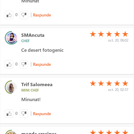
Minunat
|
0
Raspunde
(*)
(*)
(*)
(*)
(*)
★
★
★
★
★
SMAncuta
oct. 20, 06:02
CHEF
Ce desert fotogenic
|
0
Raspunde
(*)
(*)
(*)
(*)
(*)
★
★
★
★
★
Trif Salomeea
oct. 20, 02:57
MINI CHEF
Minunat!
|
0
Raspunde
(*)
(*)
(*)
(*)
(*)
★
★
★
★
★
magda.srecipes