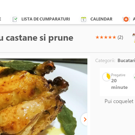
E
LISTA DE CUMPARATURI
CALENDAR
u castane si prune
(*)
(*)
(*)
(*)
(*)
★
★
★
★
★
(2)
Categorii:
Bucatari
Pregatire
20
minute
Pui coquelet 