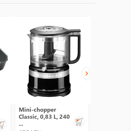
Mini-chopper
Mini-chopp
Classic, 0,83 L, 240
Classic, 0,83
...
...