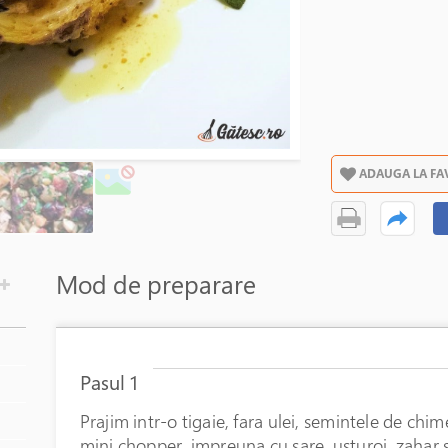
ADAUGA LA FA
Mod de preparare
Pasul 1
Prajim intr-o tigaie, fara ulei, semintele de chi
mini chopper, impreuna cu sare, usturoi, zahar