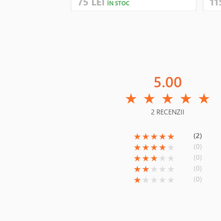
75 LEI
11
ÎN STOC
5.00
(*)
(*)
(*)
(*)
(*)
★
★
★
★
★
2 RECENZII
(*)
(*)
(*)
(*)
(*)
(2)
★
★
★
★
★
(*)
(*)
(*)
(*)
( )
(0)
★
★
★
★
★
(*)
(*)
(*)
( )
( )
(0)
★
★
★
★
★
(*)
(*)
( )
( )
( )
(0)
★
★
★
★
★
(*)
( )
( )
( )
( )
(0)
★
★
★
★
★