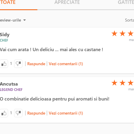
TOATE
APRECIATE
GATIT
review-urile
Sort
(*)
(*)
(*)
★
★
Sidy
mar
CHEF
Vai cum arata ! Un deliciu ... mai ales cu castane !
|
|
1
Raspunde
Vezi comentarii (1)
(*)
(*)
(*)
★
★
Ancutsa
mar
LEGEND CHEF
O combinatie delicioasa pentru pui aromati si buni!
|
|
1
Raspunde
Vezi comentarii (1)