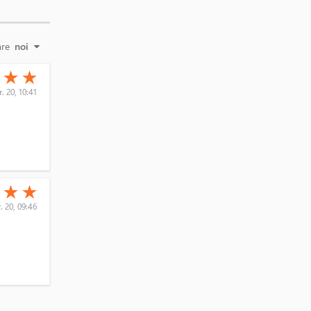
E
are
noi
(*)
(*)
★
★
★
. 20, 10:41
(*)
(*)
★
★
★
. 20, 09:46