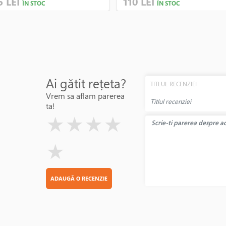
5 LEI
110 LEI
ÎN STOC
ÎN STOC
Ai gătit rețeta?
TITLUL RECENZIEI
Vrem sa aflam parerea
ta!
( )
( )
( )
( )
( )
★
★
★
★
★
ADAUGĂ O RECENZIE