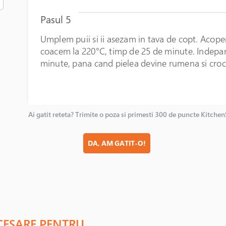
Pasul 5
Umplem puii si ii asezam in tava de copt. Acoperi
coacem la 220°C, timp de 25 de minute. Indepar
minute, pana cand pielea devine rumena si croc
Ai gatit reteta? Trimite o poza si primesti 300 de puncte Kitche
DA, AM GATIT-O!
CESARE PENTRU