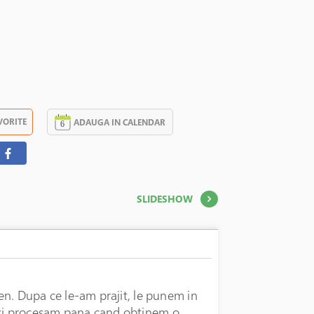
VORITE
ADAUGA IN CALENDAR
SLIDESHOW
men. Dupa ce le-am prajit, le punem in
 si procesam pana cand obtinem o