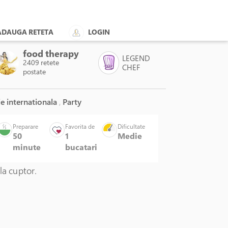
ADAUGA RETETA
LOGIN
food therapy
LEGEND
2409 retete
CHEF
postate
e internationala
,
Party
Preparare
Favorita de
Dificultate
50
1
Medie
minute
bucatari
la cuptor.