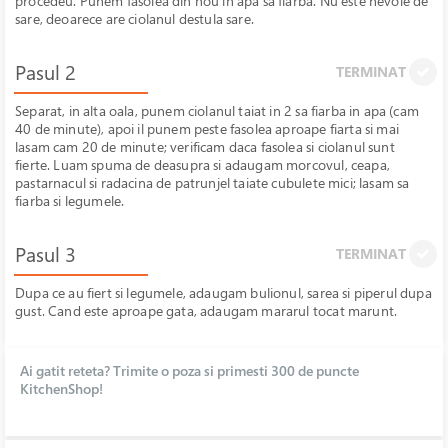
procedeu. Punem fasolea din nou in apa sa fiarba. Nu este nevoie de
sare, deoarece are ciolanul destula sare.
Pasul 2
TERMINAT
Separat, in alta oala, punem ciolanul taiat in 2 sa fiarba in apa (cam
40 de minute), apoi il punem peste fasolea aproape fiarta si mai
lasam cam 20 de minute; verificam daca fasolea si ciolanul sunt
fierte. Luam spuma de deasupra si adaugam morcovul, ceapa,
pastarnacul si radacina de patrunjel taiate cubulete mici; lasam sa
fiarba si legumele.
Pasul 3
TERMINAT
Dupa ce au fiert si legumele, adaugam bulionul, sarea si piperul dupa
gust. Cand este aproape gata, adaugam mararul tocat marunt.
Ai gatit reteta? Trimite o poza si primesti 300 de puncte
KitchenShop!