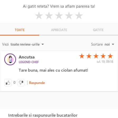
Ai gatit reteta? Vrem sa aflam parerea ta!
( )
( )
( )
( )
( )
★
★
★
★
★
TOATE
APRECIATE
GATITE
Vezi
toate review-urile
Sortare
noi
(*)
(*)
(*)
(*)
(*)
★
★
★
★
★
Ancutsa
iul. 19, 09:18
LEGEND CHEF
Tare buna, mai ales cu ciolan afumat!
|
0
Raspunde
Intrebarile si raspunsurile bucatarilor