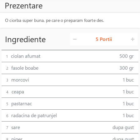
Prezentare
O ciorba super buna, pe care o preparam foarte des.
Ingrediente
5 Portii
ciolan afumat
500 gr
1
fasole boabe
300 gr
2
morcovi
1 buc
3
ceapa
1 buc
4
pastarnac
1 buc
5
radacina de patrunjel
1 buc
6
sare
dupa gust
7
piper
dupa gust
8