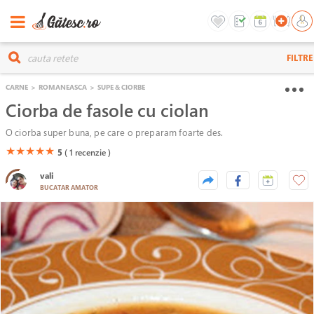
FILTRE
CARNE
>
ROMANEASCA
>
SUPE & CIORBE
Ciorba de fasole cu ciolan
O ciorba super buna, pe care o preparam foarte des.
(*)
(*)
(*)
(*)
(*)
★
★
★
★
★
5
( 1
recenzie )
vali
BUCATAR AMATOR