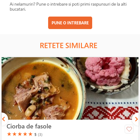
Ai nelamuriri? Pune o intrebare si poti primi raspunsuri de la alti
bucatari.
PUNE O INTREBARE
RETETE SIMILARE
Ciorba de fasole
(*)
(*)
(*)
(*)
(*)
★
★
★
★
★
5
(3)