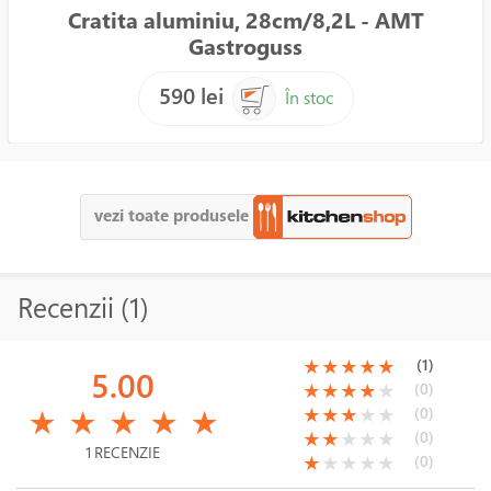
Cratita aluminiu, 28cm/8,2L - AMT
Gastroguss
590 lei
În stoc
vezi toate produsele
Recenzii (1)
(*)
(*)
(*)
(*)
(*)
(1)
★
★
★
★
★
5.00
(*)
(*)
(*)
(*)
( )
(0)
★
★
★
★
★
(*)
(*)
(*)
(*)
(*)
(*)
(*)
(*)
( )
( )
(0)
★
★
★
★
★
★
★
★
★
★
(*)
(*)
( )
( )
( )
(0)
★
★
★
★
★
1 RECENZIE
(*)
( )
( )
( )
( )
(0)
★
★
★
★
★