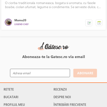
O ciorba traditionala romaneasca, bogata si aromata, cu fasole
boabe, ciolan afumat, legume si condimente. Se serveste dulce, cu
otet in farfurie si alaturi de muraturi.
Mumu20
LEGEND CHEF
Aboneaza-te la Gatesc.ro via email
ABONARE
RETETE
RECENZII
BUCATARI
DESPRE NOI
PROFILUL MEU
ÎNTREBĂRI FRECVENTE