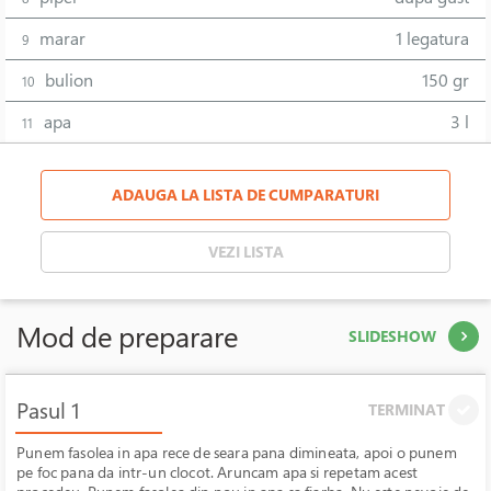
marar
1 legatura
9
bulion
150 gr
10
apa
3 l
11
ADAUGA LA LISTA DE CUMPARATURI
VEZI LISTA
Mod de preparare
SLIDESHOW
Pasul 1
TERMINAT
Punem fasolea in apa rece de seara pana dimineata, apoi o punem
pe foc pana da intr-un clocot. Aruncam apa si repetam acest