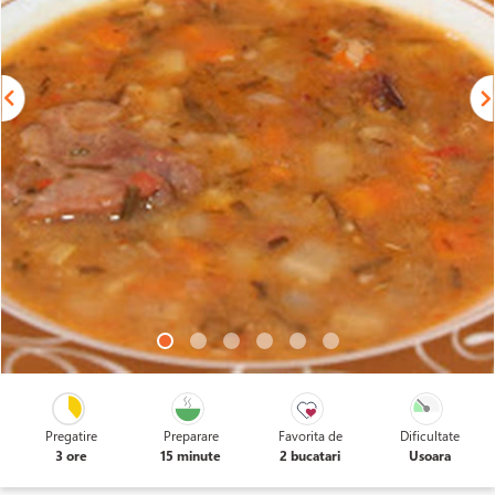
Pregatire
Preparare
Favorita de
Dificultate
3 ore
15 minute
2 bucatari
Usoara