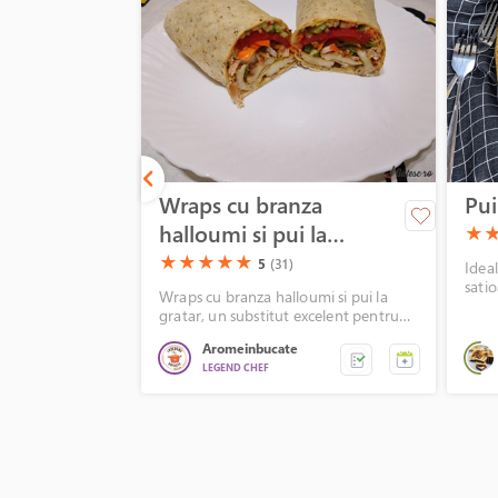
Wraps cu branza
Pui
halloumi si pui la
(*)
(*
★
gratar
(*)
(*)
(*)
(*)
(*)
★
★
★
★
★
5
(31)
Ideal
satio
Wraps cu branza halloumi si pui la
gratar, un substitut excelent pentru
sandvisurile clasice!
Aromeinbucate
LEGEND CHEF