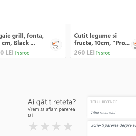
gaie grill, fonta,
Cutit legume si
 cm, Black ...
fructe, 10cm, "Pro...
0 LEI
260 LEI
ÎN STOC
ÎN STOC
Ai gătit rețeta?
TITLUL RECENZIEI
Vrem sa aflam parerea
ta!
( )
( )
( )
( )
( )
★
★
★
★