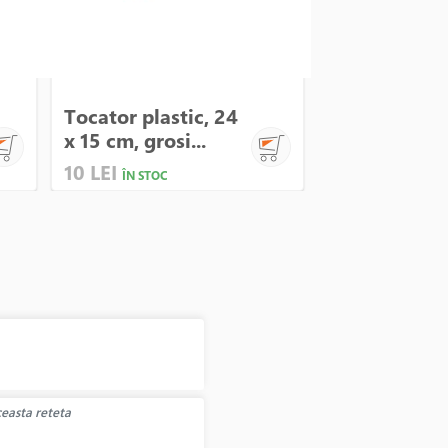
Tocator plastic, 24
Tocator bam
x 15 cm, grosi...
x 18,5 cm, gr
10 LEI
95 LEI
ÎN STOC
ÎN STOC