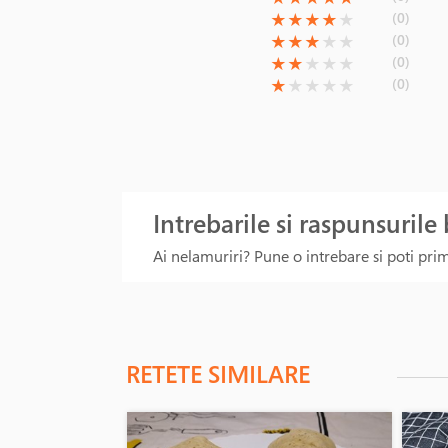
(*)
(*)
(*)
(*)
( )
(0)
★
★
★
★
★
(*)
(*)
(*)
( )
( )
(0)
★
★
★
★
★
(*)
(*)
( )
( )
( )
(0)
★
★
★
★
★
(*)
( )
( )
( )
( )
(0)
★
★
★
★
★
Intrebarile si raspunsurile
Ai nelamuriri? Pune o intrebare si poti primi
RETETE SIMILARE