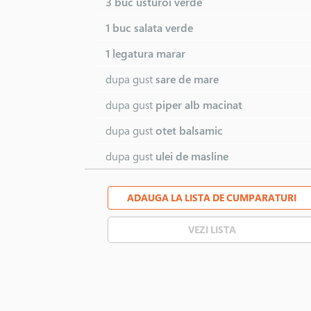
3 buc
usturoi verde
1 buc
salata verde
1 legatura
marar
dupa gust
sare de mare
dupa gust
piper alb macinat
dupa gust
otet balsamic
dupa gust
ulei de masline
ADAUGA LA LISTA DE CUMPARATURI
VEZI LISTA