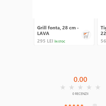
Grill fonta, 28 cm -
Ti
LAVA
22
295 LEI
56
ÎN STOC
0.00
( )
( )
( )
( )
( )
★
★
★
★
★
0 RECENZII
(*)
(*)
(*)
(*)
(*)
(0)
★
★
★
★
★