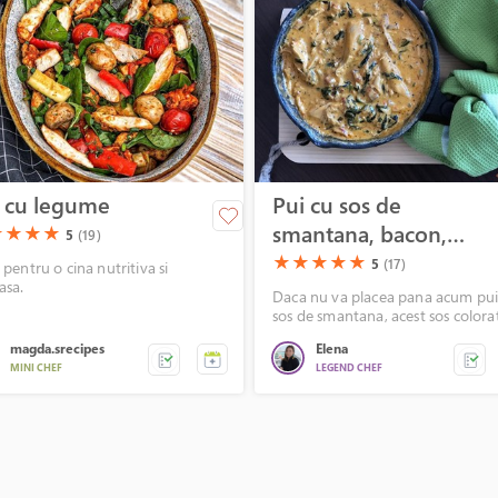
 cu legume
Pui cu sos de
smantana, bacon,
)
(*)
(*)
(*)
★
★
★
★
5
(19)
rosii uscate si
(*)
(*)
(*)
(*)
(*)
★
★
★
★
★
5
(17)
 pentru o cina nutritiva si
asa.
spanac
Daca nu va placea pana acum pui
sos de smantana, acest sos colora
deveni preferatul vostru.
magda.srecipes
Elena
MINI CHEF
LEGEND CHEF