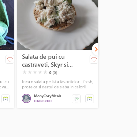
Salata de pui cu
Salata de p
castraveti, Skyr si
proteice cu
Feta
telemea
( )
( )
( )
( )
( )
(*)
(*)
(*)
(*)
(*)
★
★
★
★
★
★
★
★
★
★
0
(0)
5
ul cu
Inca o salata pe lista favoritelor - fresh,
Pranzul meu pref
t va
proteica si destul de slaba in calorii.
salatele satioase,
in avans.
MonyCozyMeals
MonyCozyM
LEGEND CHEF
LEGEND CHEF