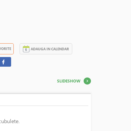
În stoc
VORITE
ADAUGA IN CALENDAR
SLIDESHOW
cubulete.