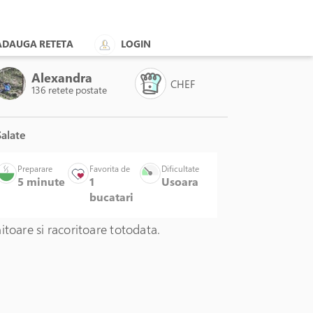
ADAUGA RETETA
LOGIN
Alexandra
CHEF
136 retete postate
alate
 28 cm - LAVA
Preparare
Favorita de
Dificultate
5 minute
1
Usoara
bucatari
itoare si racoritoare totodata.