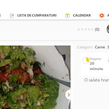
E
LISTA DE CUMPARATURI
CALENDAR
( )
( )
( )
( )
( )
★
★
★
★
★
(0)
Categorii:
Carne
,
S
Grill fonta,
Pregatire
20
minute
O salata hran