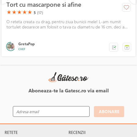
Tort cu mascarpone si afine
(*)
(*)
(*)
(*)
(*)
★
★
★
★
★
5
(17)
O reteta creata cu drag, pentru ziua bunicii mele! L-am numit
tortulet deoarece am folosit o tava cu diametru de 16 cm, deci a
iesit un mic tortulet! Mic, dar tare delicios! Pentru decor am folosit
cateva fructe si un bujor mare!
GretaPop
CHEF
Aboneaza-te la Gatesc.ro via email
ABONARE
RETETE
RECENZII