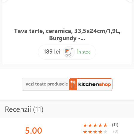
Tava tarte, ceramica, 33,5x24cm/1,9L,
Burgundy -...
189 lei
În stoc
vezi toate produsele
Recenzii (11)
(*)
(*)
(*)
(*)
(*)
(11)
★
★
★
★
★
5.00
(*)
(*)
(*)
(*)
( )
(0)
★
★
★
★
★