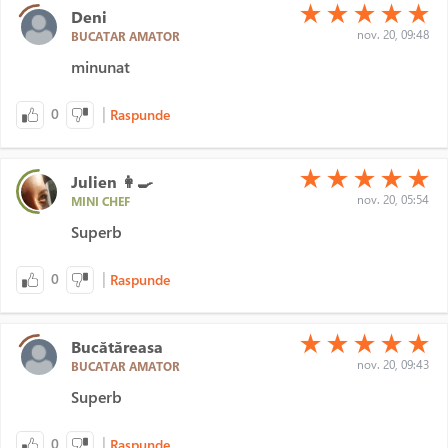
(*)
(*)
(*)
(*)
(*)
★
★
★
★
★
Deni
nov. 20, 09:48
BUCATAR AMATOR
minunat
|
0
Raspunde
(*)
(*)
(*)
(*)
(*)
★
★
★
★
★
Julien 👩‍🍳
nov. 20, 05:54
MINI CHEF
Superb
|
0
Raspunde
(*)
(*)
(*)
(*)
(*)
★
★
★
★
★
Bucătăreasa
nov. 20, 09:43
BUCATAR AMATOR
Superb
|
0
Raspunde