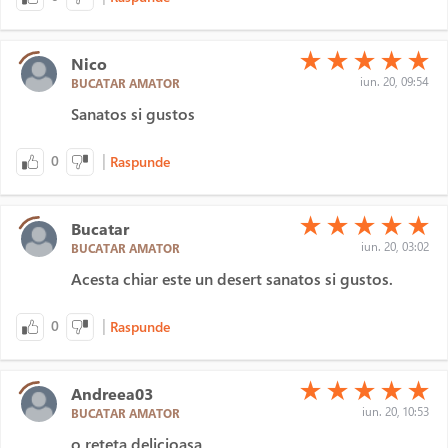
(*)
(*)
(*)
(*)
(*)
★
★
★
★
★
Nico
iun. 20, 09:54
BUCATAR AMATOR
Sanatos si gustos
|
0
Raspunde
(*)
(*)
(*)
(*)
(*)
★
★
★
★
★
Bucatar
iun. 20, 03:02
BUCATAR AMATOR
Acesta chiar este un desert sanatos si gustos.
|
0
Raspunde
(*)
(*)
(*)
(*)
(*)
★
★
★
★
★
Andreea03
iun. 20, 10:53
BUCATAR AMATOR
o reteta delicioasa