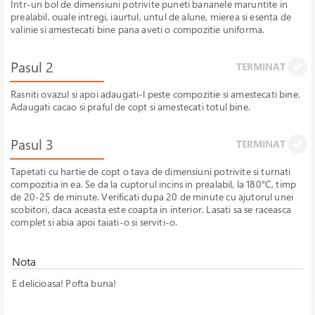
Intr-un bol de dimensiuni potrivite puneti bananele maruntite in
prealabil, ouale intregi, iaurtul, untul de alune, mierea si esenta de
valinie si amestecati bine pana aveti o compozitie uniforma.
Pasul 2
TERMINAT
Rasniti ovazul si apoi adaugati-l peste compozitie si amestecati bine.
Adaugati cacao si praful de copt si amestecati totul bine.
Pasul 3
TERMINAT
Tapetati cu hartie de copt o tava de dimensiuni potrivite si turnati
compozitia in ea. Se da la cuptorul incins in prealabil, la 180°C, timp
de 20-25 de minute. Verificati dupa 20 de minute cu ajutorul unei
scobitori, daca aceasta este coapta in interior. Lasati sa se raceasca
complet si abia apoi taiati-o si serviti-o.
Nota
E delicioasa! Pofta buna!