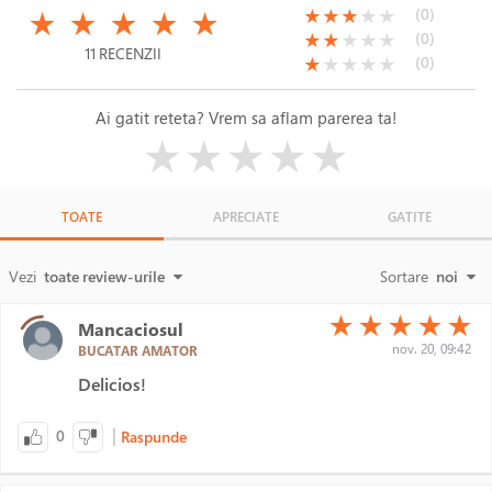
(*)
(*)
(*)
(*)
(*)
(*)
(*)
(*)
( )
( )
(0)
★
★
★
★
★
★
★
★
★
★
(*)
(*)
( )
( )
( )
(0)
★
★
★
★
★
11 RECENZII
(*)
( )
( )
( )
( )
(0)
★
★
★
★
★
Ai gatit reteta? Vrem sa aflam parerea ta!
( )
( )
( )
( )
( )
★
★
★
★
★
TOATE
APRECIATE
GATITE
Vezi
toate review-urile
Sortare
noi
(*)
(*)
(*)
(*)
(*)
★
★
★
★
★
Mancaciosul
nov. 20, 09:42
BUCATAR AMATOR
Delicios!
|
0
Raspunde