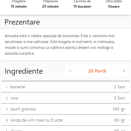
Pregatire
Preparare
Favorita de
Dificultate
15 minute
25 minute
15 bucatari
Usoara
Prezentare
Aceasta este o reteta speciala de brownies. Este o varianta mai
sanatoasa si mai satioasa. Este bogata in nutrienti, e cremoasa,
moale si sunt convinsa ca iubitorii acestui desert vor indragi si
aceasta varianta.
Ingrediente
20 Portii
banane
2 buc
1
oua
2 buc
2
iaurt grecesc
145 gr
3
sirop de vin rose cu fructe
65 gr
4