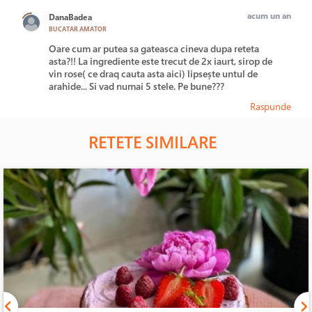
acum un an
DanaBadea
BUCATAR AMATOR
Oare cum ar putea sa gateasca cineva dupa reteta
asta?!! La ingrediente este trecut de 2x iaurt, sirop de
vin rose( ce draq cauta asta aici) lipsește untul de
arahide... Si vad numai 5 stele. Pe bune???
Raspunde
RETETE SIMILARE