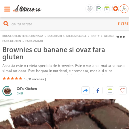
FILTRE
BUCATARIE INTERNATIONALA
>
DESERTURI
>
DIETE SPECIALE
>
PARTY
>
ALERGII
>
FARA GLUTEN
>
FARA ZAHAR
Brownies cu banane si ovaz fara
gluten
Aceasta este o reteta speciala de brownies. Este o varianta mai sanatoasa
si mai satioasa. Este bogata in nutrienti, e cremoasa, moale si sunt
convinsa ca iubitorii acestui desert vor indragi si aceasta varianta.
(*)
(*)
(*)
(*)
(*)
★
★
★
★
★
5
( 11
recenzii )
Cri's Kitchen
CHEF