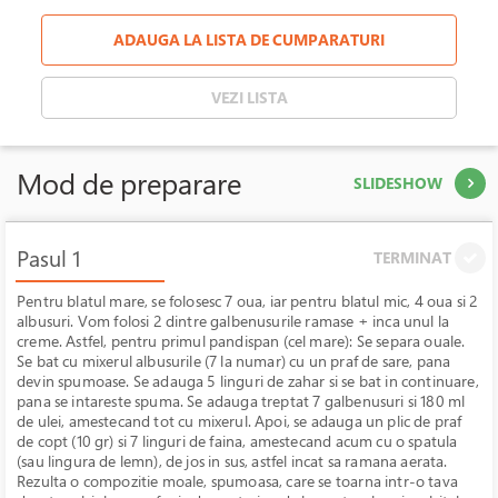
ADAUGA LA LISTA DE CUMPARATURI
VEZI LISTA
Mod de preparare
SLIDESHOW
Pasul 1
TERMINAT
Pentru blatul mare, se folosesc 7 oua, iar pentru blatul mic, 4 oua si 2
albusuri. Vom folosi 2 dintre galbenusurile ramase + inca unul la
creme. Astfel, pentru primul pandispan (cel mare): Se separa ouale.
Se bat cu mixerul albusurile (7 la numar) cu un praf de sare, pana
devin spumoase. Se adauga 5 linguri de zahar si se bat in continuare,
pana se intareste spuma. Se adauga treptat 7 galbenusuri si 180 ml
de ulei, amestecand tot cu mixerul. Apoi, se adauga un plic de praf
de copt (10 gr) si 7 linguri de faina, amestecand acum cu o spatula
(sau lingura de lemn), de jos in sus, astfel incat sa ramana aerata.
Rezulta o compozitie moale, spumoasa, care se toarna intr-o tava