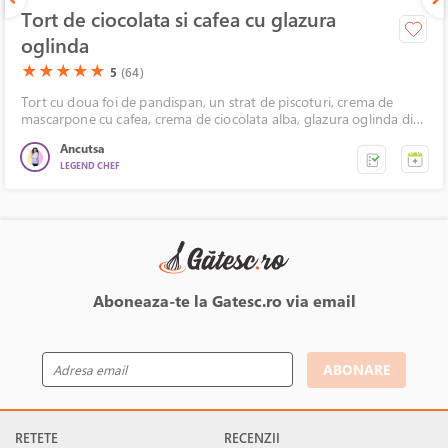
Tort de ciocolata si cafea cu glazura
oglinda
(*)
(*)
(*)
(*)
(*)
★
★
★
★
★
5
(64)
Tort cu doua foi de pandispan, un strat de piscoturi, crema de
mascarpone cu cafea, crema de ciocolata alba, glazura oglinda din
ciocolata, decorata cu fluturasi de ciocolata.
Ancutsa
LEGEND CHEF
Aboneaza-te la Gatesc.ro via email
ABONARE
RETETE
RECENZII