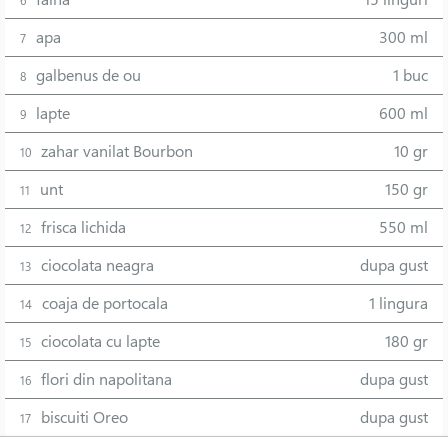
6
apa
300 ml
7
galbenus de ou
1 buc
8
lapte
600 ml
9
zahar vanilat Bourbon
10 gr
10
unt
150 gr
11
frisca lichida
550 ml
12
ciocolata neagra
dupa gust
13
coaja de portocala
1 lingura
14
ciocolata cu lapte
180 gr
15
flori din napolitana
dupa gust
16
biscuiti Oreo
dupa gust
17