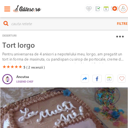
FILTRE
DESERTURI
Tort Iorgo
Pentru aniversarea de 4 anisori a nepotelului meu, Iorgo, am pregatit un
tort in forma de masinuta, cu pandispan cu sirop de portocale, creme de
vanilie si ciocolata, decorat cu crema ganache, frisca si flori de
(*)
(*)
(*)
(*)
(*)
★
★
★
★
★
5
( 2
recenzii )
napolitana.
Ancutsa
LEGEND CHEF