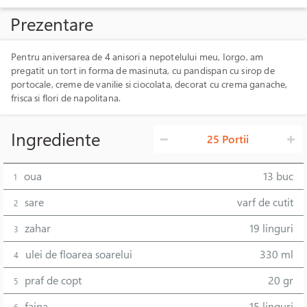
Prezentare
Pentru aniversarea de 4 anisori a nepotelului meu, Iorgo, am
pregatit un tort in forma de masinuta, cu pandispan cu sirop de
portocale, creme de vanilie si ciocolata, decorat cu crema ganache,
frisca si flori de napolitana.
Ingrediente
25 Portii
oua
13 buc
1
sare
varf de cutit
2
zahar
19 linguri
3
ulei de floarea soarelui
330 ml
4
praf de copt
20 gr
5
faina
15 linguri