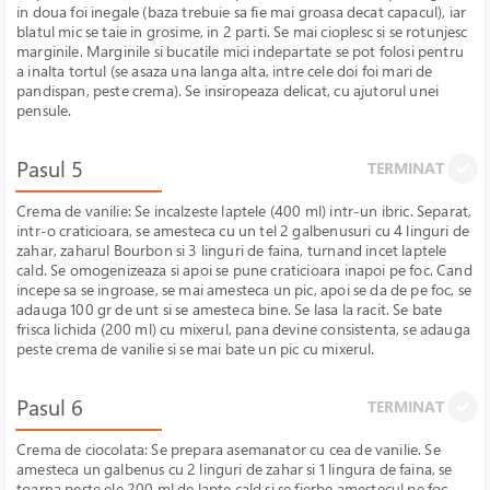
in doua foi inegale (baza trebuie sa fie mai groasa decat capacul), iar
blatul mic se taie in grosime, in 2 parti. Se mai cioplesc si se rotunjesc
marginile. Marginile si bucatile mici indepartate se pot folosi pentru
a inalta tortul (se asaza una langa alta, intre cele doi foi mari de
pandispan, peste crema). Se insiropeaza delicat, cu ajutorul unei
pensule.
Pasul 5
TERMINAT
Crema de vanilie: Se incalzeste laptele (400 ml) intr-un ibric. Separat,
intr-o craticioara, se amesteca cu un tel 2 galbenusuri cu 4 linguri de
zahar, zaharul Bourbon si 3 linguri de faina, turnand incet laptele
cald. Se omogenizeaza si apoi se pune craticioara inapoi pe foc. Cand
incepe sa se ingroase, se mai amesteca un pic, apoi se da de pe foc, se
adauga 100 gr de unt si se amesteca bine. Se lasa la racit. Se bate
frisca lichida (200 ml) cu mixerul, pana devine consistenta, se adauga
peste crema de vanilie si se mai bate un pic cu mixerul.
Pasul 6
TERMINAT
Crema de ciocolata: Se prepara asemanator cu cea de vanilie. Se
amesteca un galbenus cu 2 linguri de zahar si 1 lingura de faina, se
toarna peste ele 200 ml de lapte cald si se fierbe amestecul pe foc