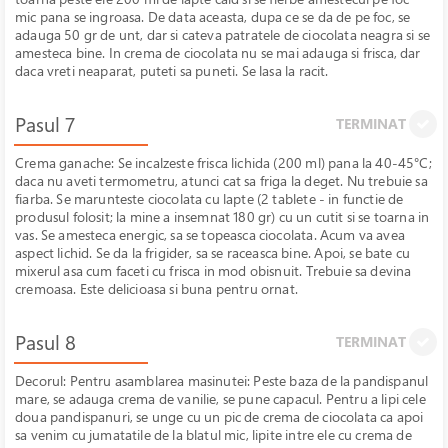
mic pana se ingroasa. De data aceasta, dupa ce se da de pe foc, se
adauga 50 gr de unt, dar si cateva patratele de ciocolata neagra si se
amesteca bine. In crema de ciocolata nu se mai adauga si frisca, dar
daca vreti neaparat, puteti sa puneti. Se lasa la racit.
Pasul 7
TERMINAT
Crema ganache: Se incalzeste frisca lichida (200 ml) pana la 40-45°C;
daca nu aveti termometru, atunci cat sa friga la deget. Nu trebuie sa
fiarba. Se marunteste ciocolata cu lapte (2 tablete - in functie de
produsul folosit; la mine a insemnat 180 gr) cu un cutit si se toarna in
vas. Se amesteca energic, sa se topeasca ciocolata. Acum va avea
aspect lichid. Se da la frigider, sa se raceasca bine. Apoi, se bate cu
mixerul asa cum faceti cu frisca in mod obisnuit. Trebuie sa devina
cremoasa. Este delicioasa si buna pentru ornat.
Pasul 8
TERMINAT
Decorul: Pentru asamblarea masinutei: Peste baza de la pandispanul
mare, se adauga crema de vanilie, se pune capacul. Pentru a lipi cele
doua pandispanuri, se unge cu un pic de crema de ciocolata ca apoi
sa venim cu jumatatile de la blatul mic, lipite intre ele cu crema de