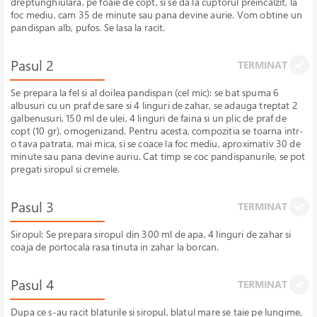
dreptunghiulara, pe foaie de copt, si se da la cuptorul preincalzit, la
foc mediu, cam 35 de minute sau pana devine aurie. Vom obtine un
pandispan alb, pufos. Se lasa la racit.
Pasul 2
TERMINAT
Se prepara la fel si al doilea pandispan (cel mic): se bat spuma 6
albusuri cu un praf de sare si 4 linguri de zahar, se adauga treptat 2
galbenusuri, 150 ml de ulei, 4 linguri de faina si un plic de praf de
copt (10 gr), omogenizand. Pentru acesta, compozitia se toarna intr-
o tava patrata, mai mica, si se coace la foc mediu, aproximativ 30 de
minute sau pana devine auriu. Cat timp se coc pandispanurile, se pot
pregati siropul si cremele.
Pasul 3
TERMINAT
Siropul: Se prepara siropul din 300 ml de apa, 4 linguri de zahar si
coaja de portocala rasa tinuta in zahar la borcan.
Pasul 4
TERMINAT
Dupa ce s-au racit blaturile si siropul, blatul mare se taie pe lungime,