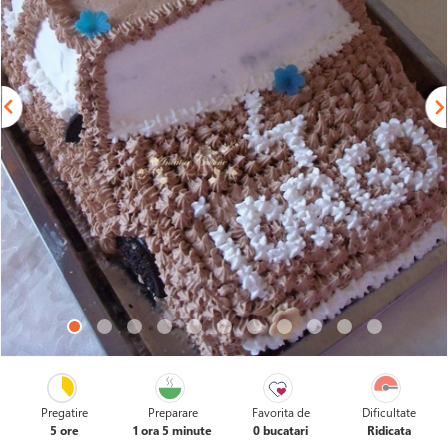
Pregatire
Preparare
Favorita de
Dificultate
5 ore
1 ora 5 minute
0 bucatari
Ridicata