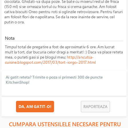
ciocolata. Ghidati-va dupa poze. Se bate cu mixerul restul de frisca
(150 ml) si se orneaza tortul cu frisca si crema ganache. Am folosit
cativa biscuiti Oreo pentru roti si oglinzile retrovizoare. Pentru faruri
am folosit flori de napolitana. Se da la rece inainte de servire, cel
putin o ora.
Nota
Timpul total de pregatire a fost de aproximativ 6 ore. Am lucrat
mult la tort, dar bucuria celor dragi a meritat! :) Daca va place reteta
mea, o puteti gasi si pe blogul meu:
http://ancutsa-
cuisine.blogspot.com/2017/03/tort-iorgo-2017.html
Ai gatit reteta? Trimite o poza si primesti 300 de puncte
KitchenShop!
DA, AM GATIT-O!
RAPORTEAZA
CUMPARA USTENSILELE NECESARE PENTRU