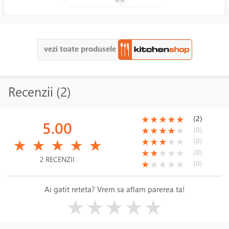
vezi toate produsele
Recenzii (2)
(*)
(*)
(*)
(*)
(*)
(2)
★
★
★
★
★
5.00
(*)
(*)
(*)
(*)
( )
(0)
★
★
★
★
★
(*)
(*)
(*)
(*)
(*)
(*)
(*)
(*)
( )
( )
(0)
★
★
★
★
★
★
★
★
★
★
(*)
(*)
( )
( )
( )
(0)
★
★
★
★
★
2 RECENZII
(*)
( )
( )
( )
( )
(0)
★
★
★
★
★
Ai gatit reteta? Vrem sa aflam parerea ta!
( )
( )
( )
( )
( )
★
★
★
★
★