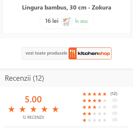
Lingura bambus, 30 cm - Zokura
16 lei
În stoc
vezi toate produsele
Recenzii (12)
(*)
(*)
(*)
(*)
(*)
(12)
★
★
★
★
★
5.00
(*)
(*)
(*)
(*)
( )
(0)
★
★
★
★
★
(*)
(*)
(*)
(*)
(*)
(*)
(*)
(*)
( )
( )
(0)
★
★
★
★
★
★
★
★
★
★
(*)
(*)
( )
( )
( )
(0)
★
★
★
★
★
12 RECENZII
(*)
( )
( )
( )
( )
(0)
★
★
★
★
★