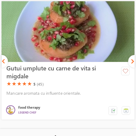
Gutui umplute cu carne de vita si
migdale
(*)
(*)
(*)
(*)
(*)
★
★
★
★
★
5
(45)
Mancare aromata cu influente orientale.
food therapy
LEGEND CHEF