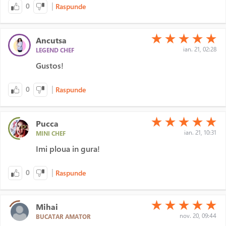
|
0
Raspunde
(*)
(*)
(*)
(*)
(*)
★
★
★
★
★
Ancutsa
ian. 21, 02:28
LEGEND CHEF
Gustos!
|
0
Raspunde
(*)
(*)
(*)
(*)
(*)
★
★
★
★
★
Pucca
ian. 21, 10:31
MINI CHEF
Imi ploua in gura!
|
0
Raspunde
(*)
(*)
(*)
(*)
(*)
★
★
★
★
★
Mihai
nov. 20, 09:44
BUCATAR AMATOR