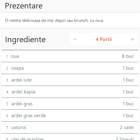
Prezentare
O reteta delicioasa de mic dejun sau brunch, cu oua.
Ingrediente
4 Portii
oua
8 buc
1
ceapa
1 buc
2
ardei iute
1 buc
3
ardei kapia
1 buc
4
ardei gras
1 buc
5
ardei gras verde
1 buc
6
usturoi
2 catei
7
ulei de masline
2 linguri
8