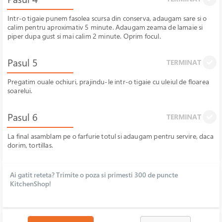
Intr-o tigaie punem fasolea scursa din conserva, adaugam sare si o
calim pentru aproximativ 5 minute. Adaugam zeama de lamaie si
piper dupa gust si mai calim 2 minute. Oprim focul.
Pasul 5
TERMINAT
Pregatim ouale ochiuri, prajindu-le intr-o tigaie cu uleiul de floarea
soarelui.
Pasul 6
TERMINAT
La final asamblam pe o farfurie totul si adaugam pentru servire, daca
dorim, tortillas.
Ai gatit reteta? Trimite o poza si primesti 300 de puncte
KitchenShop!