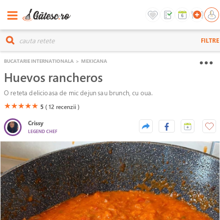
FILTRE
BUCATARIE INTERNATIONALA
>
MEXICANA
Huevos rancheros
O reteta delicioasa de mic dejun sau brunch, cu oua.
(*)
(*)
(*)
(*)
(*)
★
★
★
★
★
5
( 12
recenzii )
Crissy
LEGEND CHEF