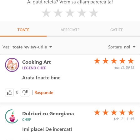
Ai gatit reteta? Vrem sa aflam parerea ta!
( )
( )
( )
( )
( )
★
★
★
★
★
TOATE
APRECIATE
GATITE
Vezi
toate review-urile
Sortare
noi
(*)
(*)
(*)
(*)
(*)
★
★
★
★
★
Cooking Art
mai 21, 09:13
LEGEND CHEF
Arata foarte bine
|
0
Raspunde
(*)
(*)
(*)
(*)
(*)
★
★
★
★
★
Dulciuri cu Georgiana
feb. 21, 11:15
CHEF
Imi place! De incercat!