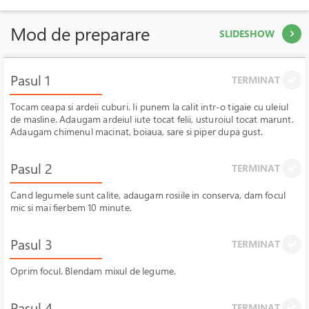
Mod de preparare
SLIDESHOW
Pasul 1
TERMINAT
Tocam ceapa si ardeii cuburi. Ii punem la calit intr-o tigaie cu uleiul
de masline. Adaugam ardeiul iute tocat felii, usturoiul tocat marunt.
Adaugam chimenul macinat, boiaua, sare si piper dupa gust.
Pasul 2
TERMINAT
Cand legumele sunt calite, adaugam rosiile in conserva, dam focul
mic si mai fierbem 10 minute.
Pasul 3
TERMINAT
Oprim focul. Blendam mixul de legume.
Pasul 4
TERMINAT