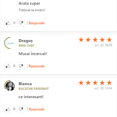
Arata super
Trebuie sa incerc!
|
0
Raspunde
(*)
(*)
(*)
(*)
(*)
★
★
★
★
★
Dragoș
oct. 20, 06:09
MINI CHEF
Musai încercat!
|
0
Raspunde
(*)
(*)
(*)
(*)
(*)
★
★
★
★
★
Bianca
oct. 20, 12:04
BUCATAR PASIONAT
ce interesant!
|
0
Raspunde