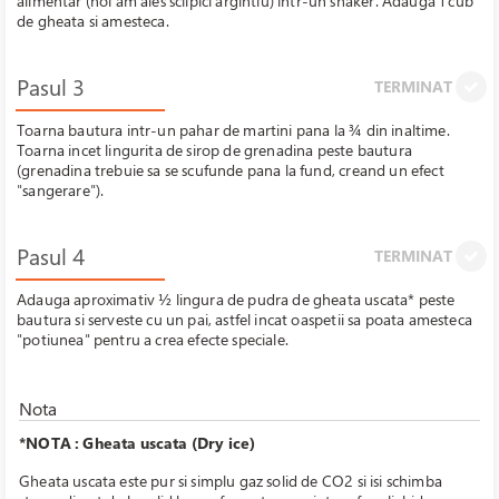
alimentar (noi am ales sclipici argintiu) intr-un shaker. Adauga 1 cub
de gheata si amesteca.
Pasul 3
TERMINAT
Toarna bautura intr-un pahar de martini pana la ¾ din inaltime.
Toarna incet lingurita de sirop de grenadina peste bautura
(grenadina trebuie sa se scufunde pana la fund, creand un efect
"sangerare").
Pasul 4
TERMINAT
Adauga aproximativ ½ lingura de pudra de gheata uscata* peste
bautura si serveste cu un pai, astfel incat oaspetii sa poata amesteca
"potiunea" pentru a crea efecte speciale.
Nota
*NOTA : Gheata uscata (Dry ice)
Gheata uscata este pur si simplu gaz solid de CO2 si isi schimba