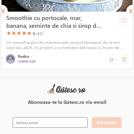
Smoothie cu portocale, mar,
banana, seminte de chia si sirop de
catina
(*)
(*)
(*)
(*)
(*)
★
★
★
★
★
5
(43)
Un smoothie plin de vitamine este oricand binevenit, fie ca esti
copil sau adult. Va prezint o combinatie delicioasa cu fructe de
sezon.
Rodica
LEGEND CHEF
Aboneaza-te la Gatesc.ro via email
ABONARE