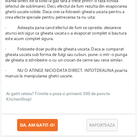
starea direct de la solid la gaz fara a trece printr-o faza lichida
(efectul de sublimare). Deci, efectul de fum rezulta din evaporarea
ghetii uscate solide. Daca vrei sa folosesti gheata uscata pentru a
crea efecte speciale pentru petrecerea ta nu uita:
·
Asteapta pana cand efectul de fum se opreste, deoarece
atunci esti sigur ca gheata uscata s-a evaporat complet si bautura
este acum complet sigura.
·
Foloseste doar pudra de gheata uscata. Daca ai cumparat
gheata uscata sub forma de fulgi sau cuburi, pune-o intr-o punga
de gheata si zdrobeste-o cu un ciocan de carne sau ceva similar.
·
NU O ATINGE NICIODATA DIRECT. INTOTDEAUNA poarta
manusi la manipularea ghetii uscate.
Ai gatit reteta? Trimite o poza si primesti 300 de puncte
KitchenShop!
DA, AM GATIT-O!
RAPORTEAZA