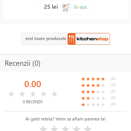
25 lei
În stoc
vezi toate produsele
Recenzii (0)
(*)
(*)
(*)
(*)
(*)
(0)
★
★
★
★
★
0.00
(*)
(*)
(*)
(*)
( )
(0)
★
★
★
★
★
( )
( )
( )
( )
( )
(*)
(*)
(*)
( )
( )
(0)
★
★
★
★
★
★
★
★
★
★
(*)
(*)
( )
( )
( )
(0)
★
★
★
★
★
0 RECENZII
(*)
( )
( )
( )
( )
(0)
★
★
★
★
★
Ai gatit reteta? Vrem sa aflam parerea ta!
( )
( )
( )
( )
( )
★
★
★
★
★