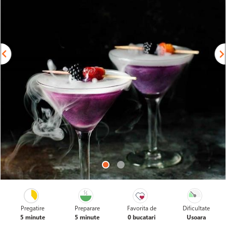
Pregatire
Preparare
Favorita de
Dificultate
5 minute
5 minute
0 bucatari
Usoara