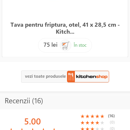
Tava pentru friptura, otel, 41 x 28,5 cm -
Kitch...
75 lei
În stoc
vezi toate produsele
Recenzii (16)
(*)
(*)
(*)
(*)
(*)
(16)
★
★
★
★
★
5.00
(*)
(*)
(*)
(*)
( )
(0)
★
★
★
★
★
(*)
(*)
(*)
(*)
(*)
(*)
(*)
(*)
( )
( )
(0)
★
★
★
★
★