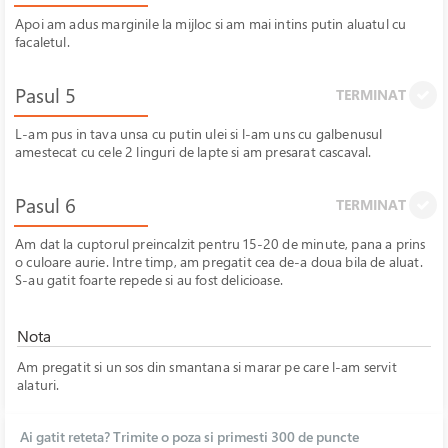
Apoi am adus marginile la mijloc si am mai intins putin aluatul cu
facaletul.
Pasul 5
TERMINAT
L-am pus in tava unsa cu putin ulei si l-am uns cu galbenusul
amestecat cu cele 2 linguri de lapte si am presarat cascaval.
Pasul 6
TERMINAT
Am dat la cuptorul preincalzit pentru 15-20 de minute, pana a prins
o culoare aurie. Intre timp, am pregatit cea de-a doua bila de aluat.
S-au gatit foarte repede si au fost delicioase.
Nota
Am pregatit si un sos din smantana si marar pe care l-am servit
alaturi.
Ai gatit reteta? Trimite o poza si primesti 300 de puncte