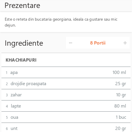
Prezentare
Este o reteta din bucataria georgiana, ideala ca gustare sau mic
dejun.
Ingrediente
8 Portii
KHACHIAPURI
apa
100 ml
1
drojdie proaspata
25 gr
2
zahar
10 gr
3
lapte
80 ml
4
oua
1 buc
5
unt
20 gr
6