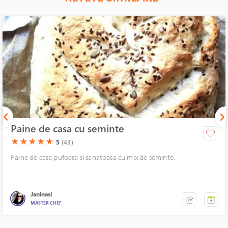
Paine de casa cu seminte
(*)
(*)
(*)
(*)
(*)
★
★
★
★
★
5
(43)
Paine de casa pufoasa si sanatoasa cu mix de seminte.
Janinasi
MASTER CHEF