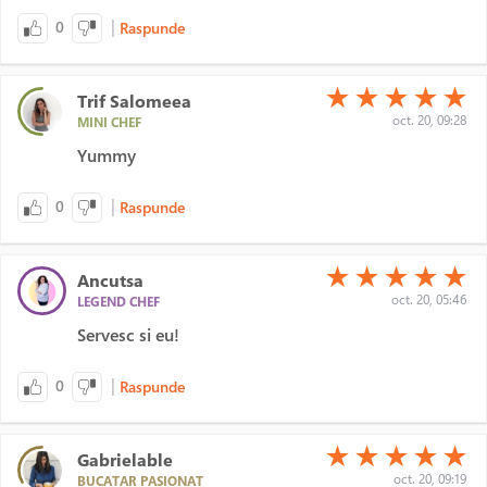
|
0
Raspunde
(*)
(*)
(*)
(*)
(*)
★
★
★
★
★
Trif Salomeea
oct. 20, 09:28
MINI CHEF
Yummy
|
0
Raspunde
(*)
(*)
(*)
(*)
(*)
★
★
★
★
★
Ancutsa
oct. 20, 05:46
LEGEND CHEF
Servesc si eu!
|
0
Raspunde
(*)
(*)
(*)
(*)
(*)
★
★
★
★
★
Gabrielable
oct. 20, 09:19
BUCATAR PASIONAT