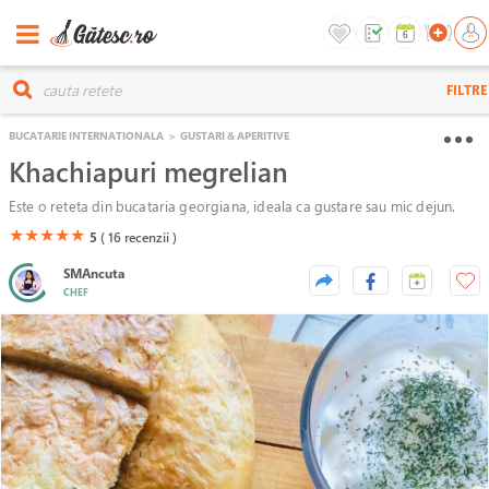
FILTRE
BUCATARIE INTERNATIONALA
>
GUSTARI & APERITIVE
Khachiapuri megrelian
Este o reteta din bucataria georgiana, ideala ca gustare sau mic dejun.
(*)
(*)
(*)
(*)
(*)
★
★
★
★
★
5
( 16
recenzii )
SMAncuta
CHEF