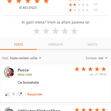
★
★
★
★
★
(*)
(*)
( )
( )
( )
(0)
★
★
★
★
★
16 RECENZII
(*)
( )
( )
( )
( )
(0)
★
★
★
★
★
Ai gatit reteta? Vrem sa aflam parerea ta!
( )
( )
( )
( )
( )
★
★
★
★
★
TOATE
APRECIATE
GATITE
Vezi
toate review-urile
Sortare
noi
(*)
(*)
(*)
(*)
(*)
★
★
★
★
★
Pucca
ian. 21, 09:40
MINI CHEF
Ce bunatate
|
0
Raspunde
(*)
(*)
(*)
(*)
(*)
★
★
★
★
★
Utilizator KitchenShop