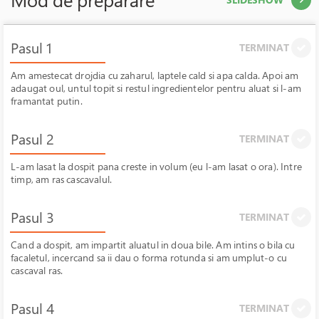
Pasul 1
TERMINAT
Am amestecat drojdia cu zaharul, laptele cald si apa calda. Apoi am
adaugat oul, untul topit si restul ingredientelor pentru aluat si l-am
framantat putin.
Pasul 2
TERMINAT
L-am lasat la dospit pana creste in volum (eu l-am lasat o ora). Intre
timp, am ras cascavalul.
Pasul 3
TERMINAT
Cand a dospit, am impartit aluatul in doua bile. Am intins o bila cu
facaletul, incercand sa ii dau o forma rotunda si am umplut-o cu
cascaval ras.
Pasul 4
TERMINAT