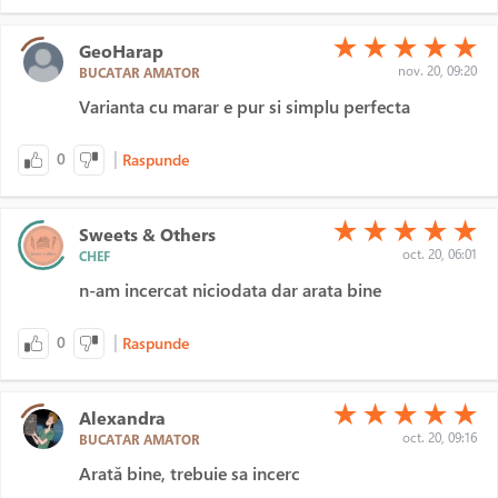
(*)
(*)
(*)
(*)
(*)
★
★
★
★
★
GeoHarap
nov. 20, 09:20
BUCATAR AMATOR
Varianta cu marar e pur si simplu perfecta
|
0
Raspunde
(*)
(*)
(*)
(*)
(*)
★
★
★
★
★
Sweets & Others
oct. 20, 06:01
CHEF
n-am incercat niciodata dar arata bine
|
0
Raspunde
(*)
(*)
(*)
(*)
(*)
★
★
★
★
★
Alexandra
oct. 20, 09:16
BUCATAR AMATOR
Arată bine, trebuie sa incerc