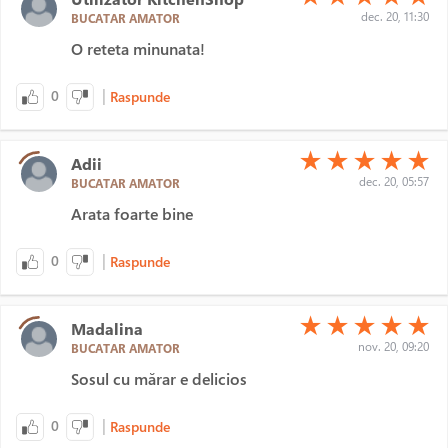
dec. 20, 11:30
BUCATAR AMATOR
O reteta minunata!
|
0
Raspunde
(*)
(*)
(*)
(*)
(*)
★
★
★
★
★
Adii
dec. 20, 05:57
BUCATAR AMATOR
Arata foarte bine
|
0
Raspunde
(*)
(*)
(*)
(*)
(*)
★
★
★
★
★
Madalina
nov. 20, 09:20
BUCATAR AMATOR
Sosul cu mărar e delicios
|
0
Raspunde