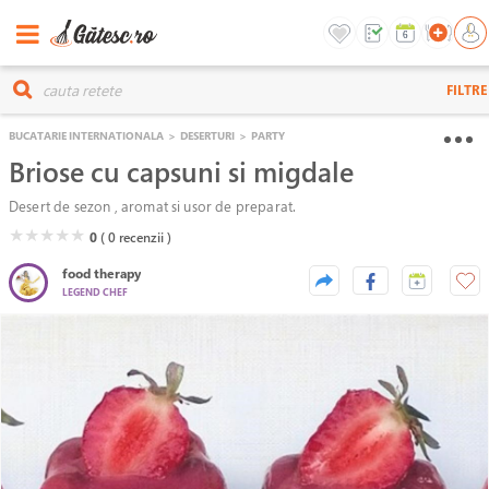
FILTRE
BUCATARIE INTERNATIONALA
>
DESERTURI
>
PARTY
Briose cu capsuni si migdale
Desert de sezon , aromat si usor de preparat.
( )
( )
( )
( )
( )
★
★
★
★
★
0
( 0
recenzii )
food therapy
LEGEND CHEF