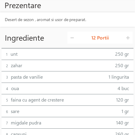
Prezentare
Desert de sezon , aromat si usor de preparat.
Ingrediente
12 Portii
unt
250 gr
1
zahar
250 gr
2
pasta de vanilie
1 lingurita
3
oua
4 buc
4
faina cu agent de crestere
120 gr
5
sare
1 gr
6
migdale pudra
140 gr
7
capsuni
260 gr
8