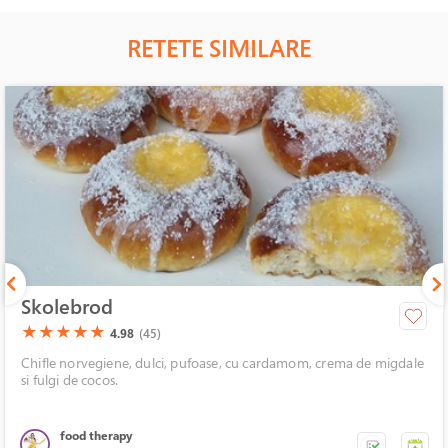
RETETE SIMILARE
Skolebrod
(*)
(*)
(*)
(*)
(*)
★
★
★
★
★
4.98
(45)
Chifle norvegiene, dulci, pufoase, cu cardamom, crema de migdale
si fulgi de cocos.
food therapy