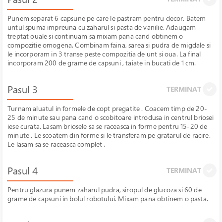
Punem separat 6 capsune pe care le pastram pentru decor. Batem
untul spuma impreuna cu zaharul si pasta de vanilie. Adaugam
treptat ouale si continuam sa mixam pana cand obtinem o
compozitie omogena. Combinam faina, sarea si pudra de migdale si
le incorporam in 3 transe peste compozitia de unt si oua. La final
incorporam 200 de grame de capsuni , taiate in bucati de 1 cm.
Pasul 3
TERMINAT
Turnam aluatul in formele de copt pregatite . Coacem timp de 20-
25 de minute sau pana cand o scobitoare introdusa in centrul briosei
iese curata. Lasam briosele sa se raceasca in forme pentru 15-20 de
minute . Le scoatem din forme si le transferam pe gratarul de racire.
Le lasam sa se raceasca complet .
Pasul 4
TERMINAT
Pentru glazura punem zaharul pudra, siropul de glucoza si 60 de
grame de capsuni in bolul robotului. Mixam pana obtinem o pasta.