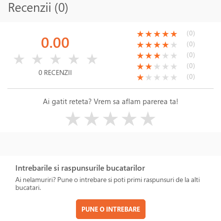
Recenzii (0)
(*)
(*)
(*)
(*)
(*)
(0)
★
★
★
★
★
0.00
(*)
(*)
(*)
(*)
( )
(0)
★
★
★
★
★
( )
( )
( )
( )
( )
(*)
(*)
(*)
( )
( )
(0)
★
★
★
★
★
★
★
★
★
★
(*)
(*)
( )
( )
( )
(0)
★
★
★
★
★
0 RECENZII
(*)
( )
( )
( )
( )
(0)
★
★
★
★
★
Ai gatit reteta? Vrem sa aflam parerea ta!
( )
( )
( )
( )
( )
★
★
★
★
★
Intrebarile si raspunsurile bucatarilor
Ai nelamuriri? Pune o intrebare si poti primi raspunsuri de la alti
bucatari.
PUNE O INTREBARE