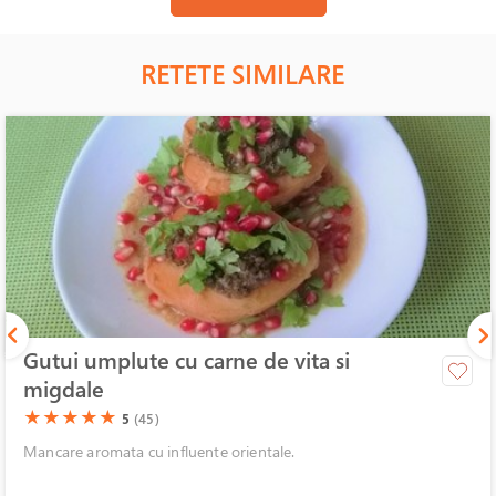
RETETE SIMILARE
Gutui umplute cu carne de vita si
migdale
(*)
(*)
(*)
(*)
(*)
★
★
★
★
★
5
(45)
Mancare aromata cu influente orientale.