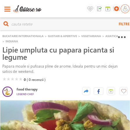
FILTRE
BUCATARIE INTERNATIONALA
>
GUSTARI & APERITIVE
>
VEGETARIANA
>
ASIATICA
>
INDIANA
Lipie umpluta cu papara picanta si
legume
Papara moale si pufoasa pline de arome. Ideala pentru un mic dejun
satios de weekend.
( )
( )
( )
( )
( )
★
★
★
★
★
0
( 0
recenzii )
food therapy
LEGEND CHEF