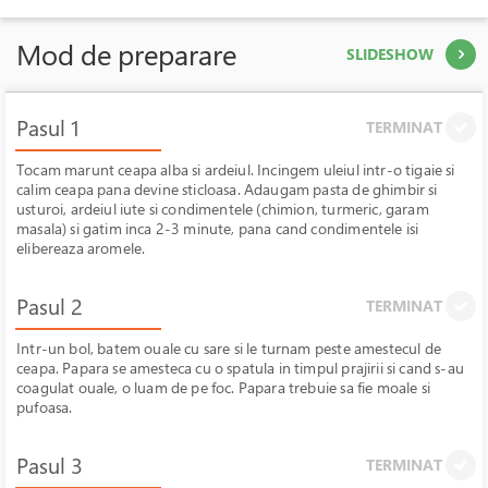
Mod de preparare
SLIDESHOW
Pasul 1
TERMINAT
Tocam marunt ceapa alba si ardeiul. Incingem uleiul intr-o tigaie si
calim ceapa pana devine sticloasa. Adaugam pasta de ghimbir si
usturoi, ardeiul iute si condimentele (chimion, turmeric, garam
masala) si gatim inca 2-3 minute, pana cand condimentele isi
elibereaza aromele.
Pasul 2
TERMINAT
Intr-un bol, batem ouale cu sare si le turnam peste amestecul de
ceapa. Papara se amesteca cu o spatula in timpul prajirii si cand s-au
coagulat ouale, o luam de pe foc. Papara trebuie sa fie moale si
pufoasa.
Pasul 3
TERMINAT