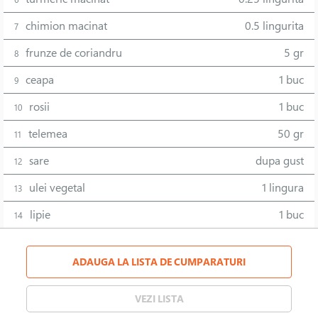
chimion macinat
0.5 lingurita
7
frunze de coriandru
5 gr
8
ceapa
1 buc
9
rosii
1 buc
10
telemea
50 gr
11
sare
dupa gust
12
ulei vegetal
1 lingura
13
lipie
1 buc
14
ADAUGA LA LISTA DE CUMPARATURI
VEZI LISTA