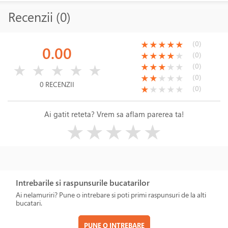
Recenzii (0)
(*)
(*)
(*)
(*)
(*)
(0)
★
★
★
★
★
0.00
(*)
(*)
(*)
(*)
( )
(0)
★
★
★
★
★
( )
( )
( )
( )
( )
(*)
(*)
(*)
( )
( )
(0)
★
★
★
★
★
★
★
★
★
★
(*)
(*)
( )
( )
( )
(0)
★
★
★
★
★
0 RECENZII
(*)
( )
( )
( )
( )
(0)
★
★
★
★
★
Ai gatit reteta? Vrem sa aflam parerea ta!
( )
( )
( )
( )
( )
★
★
★
★
★
Intrebarile si raspunsurile bucatarilor
Ai nelamuriri? Pune o intrebare si poti primi raspunsuri de la alti
bucatari.
PUNE O INTREBARE