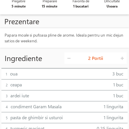
Pregatire
Preparare
Favorita de
Dificultate
5 minute
15 minute
1 bucatari
Usoara
Prezentare
Papara moale si pufoasa pline de arome. Ideala pentru un mic dejun
satios de weekend.
Ingrediente
2 Portii
oua
3 buc
1
ceapa
1 buc
2
ardei iute
1 buc
3
condiment Garam Masala
1 lingurita
4
pasta de ghimbir si usturoi
1 lingurita
5
turmeric macinat
0.25 lingurita
6