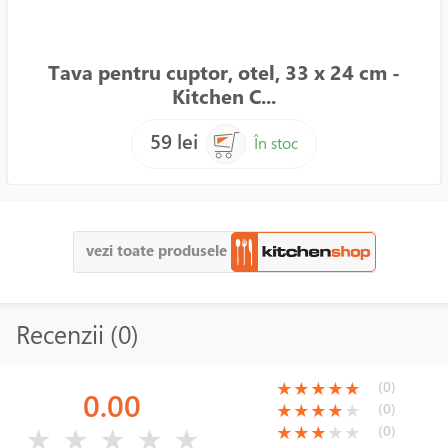
Tava pentru cuptor, otel, 33 x 24 cm -
Kitchen C...
59 lei
În stoc
vezi toate produsele
Recenzii (0)
(*)
(*)
(*)
(*)
(*)
(0)
★
★
★
★
★
0.00
(*)
(*)
(*)
(*)
( )
(0)
★
★
★
★
★
( )
( )
( )
( )
( )
(*)
(*)
(*)
( )
( )
(0)
★
★
★
★
★
★
★
★
★
★