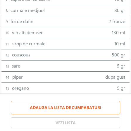
curmale medjool
80 gr
8
foi de dafin
2 frunze
9
vin alb demisec
130 ml
10
sirop de curmale
10 ml
11
couscous
500 gr
12
sare
5 gr
13
piper
dupa gust
14
oregano
5 gr
15
ADAUGA LA LISTA DE CUMPARATURI
VEZI LISTA