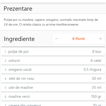
Prezentare
Pulpe pui cu masline, capere, oregano, curmale, marinate timp de
24 de ore. O reteta clasica cu arome mediteraneene.
Ingrediente
8 Portii
pulpe de pui
8 buc
1
usturoi
6 catei
2
oregano uscat
0.5 lingura
3
otet de vin rosu
30 ml
4
ulei de masline
35 ml
5
masline verzi
150 gr
6
capere din conserva
70 gr
7