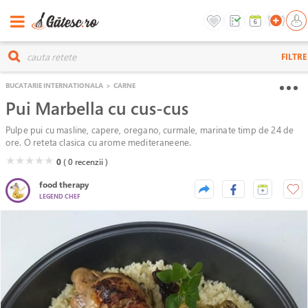
FILTRE
BUCATARIE INTERNATIONALA
>
CARNE
Pui Marbella cu cus-cus
Pulpe pui cu masline, capere, oregano, curmale, marinate timp de 24 de
ore. O reteta clasica cu arome mediteraneene.
( )
( )
( )
( )
( )
★
★
★
★
★
0
( 0
recenzii )
food therapy
LEGEND CHEF