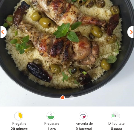
Pregatire
Preparare
Favorita de
Dificultate
20 minute
1 ora
0 bucatari
Usoara