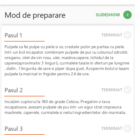
Mod de preparare
SLIDESHOW
Pasul 1
TERMINAT
Pulpele sa fie pulpe cu piele si os, crestate putin pe partea cu piele.
Intr-un bol incapator combinam pulpele de pui cu usturoul zdrobit,
oregano, otet de vin rosu, ulei, masline,capere, lichidul de la
capere(aprovimativ 3 linguri), curmalele taiate in sferturi pe lungime
, dafin , 1 lingurita de sare si piper dupa gust. Acoperim bolul si lasam
pulpele la marinat in frigider pentru 24 de ore.
Pasul 2
TERMINAT
Incalzim cuptorul la 180 de grade Celsius. Pregatim o tava
incapatoare, asezam pulpele de pui intr-un sigur strat impreuna
maslinele, caperele, curmalele si restul ingredientelor din marinata.
Pasul 3
TERMINAT