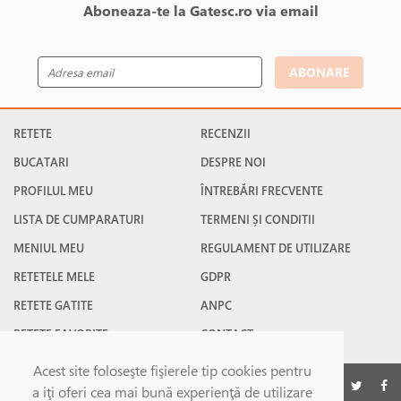
Aboneaza-te la Gatesc.ro via email
ABONARE
RETETE
RECENZII
BUCATARI
DESPRE NOI
PROFILUL MEU
ÎNTREBĂRI FRECVENTE
LISTA DE CUMPARATURI
TERMENI ȘI CONDITII
MENIUL MEU
REGULAMENT DE UTILIZARE
RETETELE MELE
GDPR
RETETE GATITE
ANPC
RETETE FAVORITE
CONTACT
Acest site foloseşte fişierele tip cookies pentru
©Gatesc.ro 2026
a iţi oferi cea mai bună experienţă de utilizare