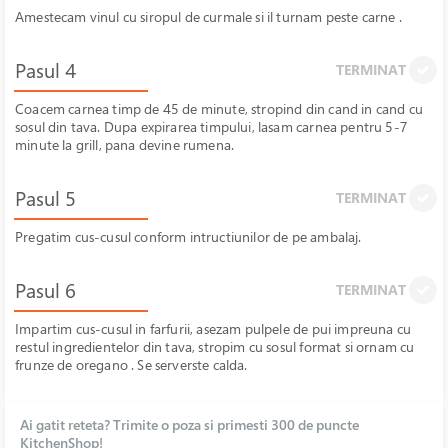
Amestecam vinul cu siropul de curmale si il turnam peste carne .
Pasul 4
TERMINAT
Coacem carnea timp de 45 de minute, stropind din cand in cand cu
sosul din tava. Dupa expirarea timpului, lasam carnea pentru 5-7
minute la grill, pana devine rumena.
Pasul 5
TERMINAT
Pregatim cus-cusul conform intructiunilor de pe ambalaj.
Pasul 6
TERMINAT
Impartim cus-cusul in farfurii, asezam pulpele de pui impreuna cu
restul ingredientelor din tava, stropim cu sosul format si ornam cu
frunze de oregano . Se serverste calda.
Ai gatit reteta? Trimite o poza si primesti 300 de puncte
KitchenShop!