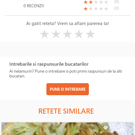
(*)
(*)
( )
( )
( )
(0)
★
★
★
★
★
0 RECENZII
(*)
( )
( )
( )
( )
(0)
★
★
★
★
★
Ai gatit reteta? Vrem sa aflam parerea ta!
( )
( )
( )
( )
( )
★
★
★
★
★
Intrebarile si raspunsurile bucatarilor
Ai nelamuriri? Pune o intrebare si poti primi raspunsuri de la alti
bucatari.
PUNE O INTREBARE
RETETE SIMILARE