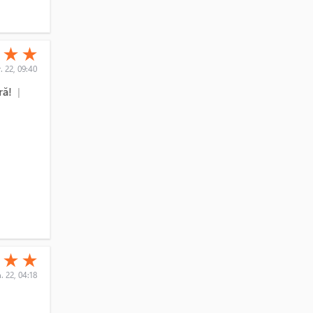
(*)
(*)
★
★
★
. 22, 09:40
ră!
|
(*)
(*)
★
★
★
. 22, 04:18