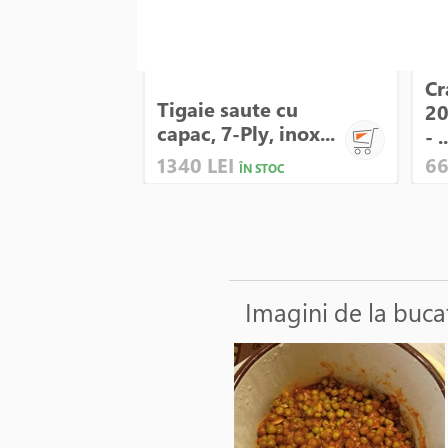
Cr
Tigaie saute cu
20
capac, 7-Ply, inox...
- ..
1340 LEI
66
ÎN STOC
Imagini de la buca