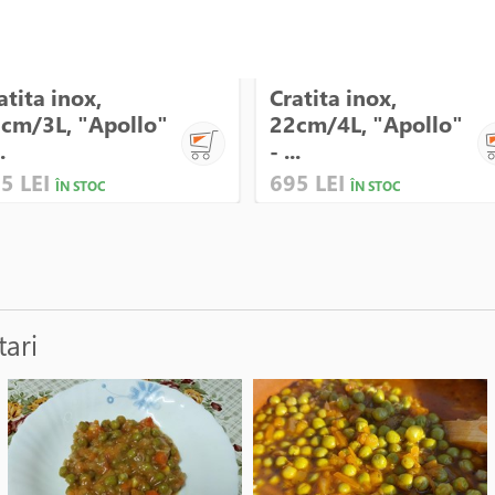
atita inox,
Cratita inox,
cm/3L, "Apollo"
22cm/4L, "Apollo"
.
- ...
5 LEI
695 LEI
ÎN STOC
ÎN STOC
tari