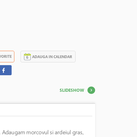
VORITE
ADAUGA IN CALENDAR
SLIDESHOW
i. Adaugam morcovul si ardeiul gras,