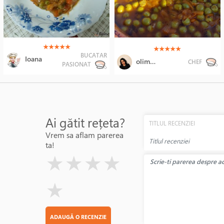
(*)
(*)
(*)
(*)
(*)
★
★
★
★
★
(*)
(*)
(*)
(*)
(*)
★
★
★
★
★
BUCATAR
Ioana
olimpiainbucatarie
CHEF
PASIONAT
Ai gătit rețeta?
TITLUL RECENZIEI
Vrem sa aflam parerea
ta!
( )
( )
( )
( )
( )
★
★
★
★
★
ADAUGĂ O RECENZIE