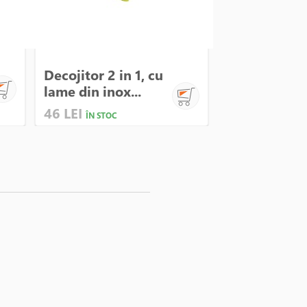
Cutit pentru
Decojitor 2 in 1, cu
decojit, inox
lame din inox...
cm...
46 LEI
8 LEI
ÎN STOC
ÎN STOC