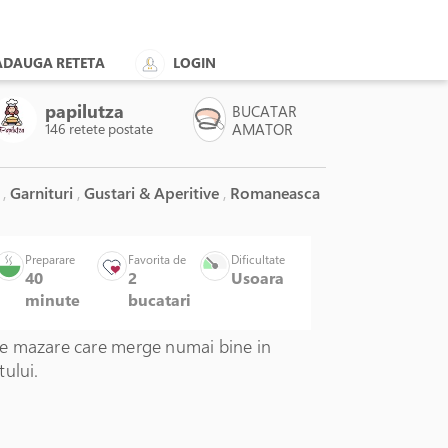
ADAUGA RETETA
LOGIN
papilutza
BUCATAR
146 retete postate
AMATOR
t
,
Garnituri
,
Gustari & Aperitive
,
Romaneasca
Preparare
Favorita de
Dificultate
40
2
Usoara
minute
bucatari
e mazare care merge numai bine in
ului.