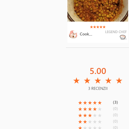
(*)
(*)
(*)
(*)
(*)
★
★
★
★
★
LEGEND CHEF
Cooking Art
5.00
(*)
(*)
(*)
(*)
(*)
★
★
★
★
★
3 RECENZII
(*)
(*)
(*)
(*)
(*)
(3)
★
★
★
★
★
(*)
(*)
(*)
(*)
( )
(0)
★
★
★
★
★
(*)
(*)
(*)
( )
( )
(0)
★
★
★
★
★
(*)
(*)
( )
( )
( )
(0)
★
★
★
★
★
(*)
( )
( )
( )
( )
(0)
★
★
★
★
★