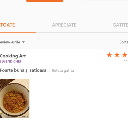
TOATE
APRECIATE
GATIT
review-urile
Sort
(*)
(*)
(*)
★
★
Cooking Art
apr
LEGEND CHEF
Foarte buna și satioasa
|
Reteta gatita