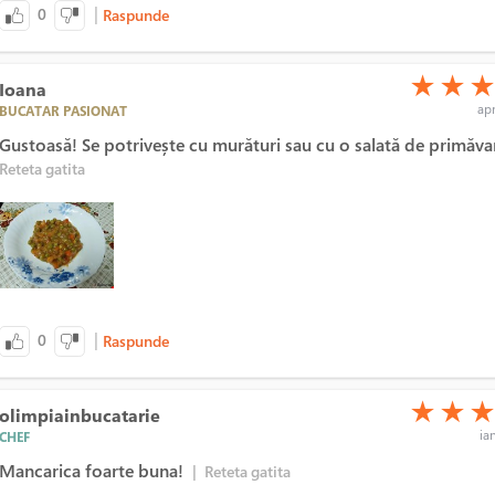
|
0
Raspunde
(*)
(*)
(*)
★
★
Ioana
apr
BUCATAR PASIONAT
Gustoasă! Se potrivește cu murături sau cu o salată de primăva
Reteta gatita
|
0
Raspunde
(*)
(*)
(*)
★
★
olimpiainbucatarie
ian
CHEF
Mancarica foarte buna!
|
Reteta gatita