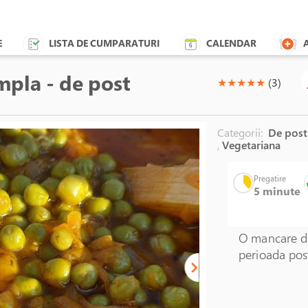
E
LISTA DE CUMPARATURI
CALENDAR
pla - de post
(*)
(*)
(*)
(*)
(*)
★
★
★
★
★
(3)
Categorii:
De pos
,
Vegetariana
Pregatire
5 minute
O mancare d
perioada post