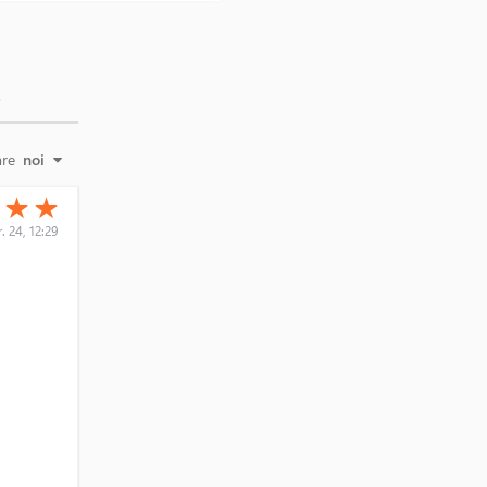
E
are
noi
(*)
(*)
★
★
★
. 24, 12:29