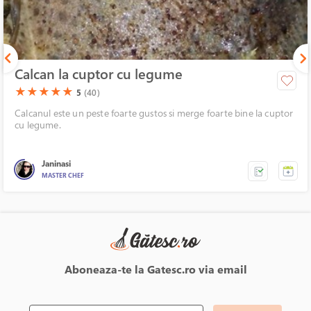
Calcan la cuptor cu legume
(*)
(*)
(*)
(*)
(*)
★
★
★
★
★
5
(40)
Calcanul este un peste foarte gustos si merge foarte bine la cuptor
cu legume.
Janinasi
MASTER CHEF
Aboneaza-te la Gatesc.ro via email