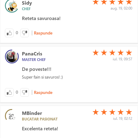
★
★
★
★
★
Sidy
aug. 19, 02:00
CHEF
Reteta savuroasa!
|
0
Raspunde
(*)
(*)
(*)
(*)
(*)
★
★
★
★
★
PanaCris
iul. 19, 09:57
MASTER CHEF
De poveste!!!
Super fain si savuros! ;)
|
0
Raspunde
(*)
(*)
(*)
(*)
(*)
★
★
★
★
★
MBinder
iul. 19, 02:12
BUCATAR PASIONAT
Excelenta reteta!