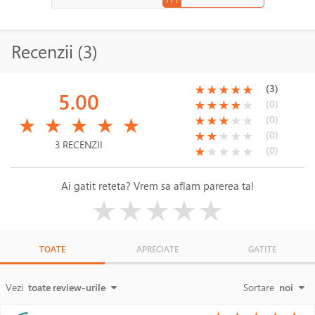
Recenzii (3)
(*)
(*)
(*)
(*)
(*)
(3)
★
★
★
★
★
5.00
(*)
(*)
(*)
(*)
( )
(0)
★
★
★
★
★
(*)
(*)
(*)
(*)
(*)
(*)
(*)
(*)
( )
( )
(0)
★
★
★
★
★
★
★
★
★
★
(*)
(*)
( )
( )
( )
(0)
★
★
★
★
★
3 RECENZII
(*)
( )
( )
( )
( )
(0)
★
★
★
★
★
Ai gatit reteta? Vrem sa aflam parerea ta!
( )
( )
( )
( )
( )
★
★
★
★
★
TOATE
APRECIATE
GATITE
Vezi
toate review-urile
Sortare
noi
(*)
(*)
(*)
(*)
(*)