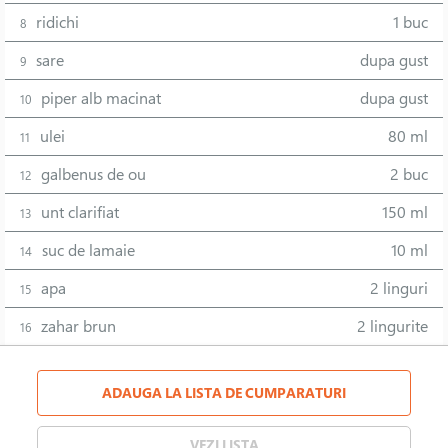
ridichi
1 buc
8
sare
dupa gust
9
piper alb macinat
dupa gust
10
ulei
80 ml
11
galbenus de ou
2 buc
12
unt clarifiat
150 ml
13
suc de lamaie
10 ml
14
apa
2 linguri
15
zahar brun
2 lingurite
16
ADAUGA LA LISTA DE CUMPARATURI
VEZI LISTA