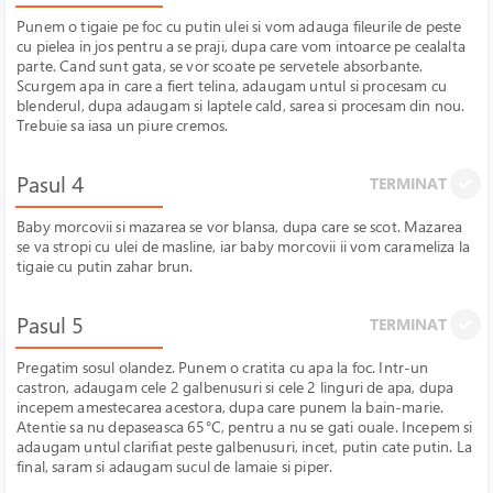
Punem o tigaie pe foc cu putin ulei si vom adauga fileurile de peste
cu pielea in jos pentru a se praji, dupa care vom intoarce pe cealalta
parte. Cand sunt gata, se vor scoate pe servetele absorbante.
Scurgem apa in care a fiert telina, adaugam untul si procesam cu
blenderul, dupa adaugam si laptele cald, sarea si procesam din nou.
Trebuie sa iasa un piure cremos.
Pasul 4
TERMINAT
Baby morcovii si mazarea se vor blansa, dupa care se scot. Mazarea
se va stropi cu ulei de masline, iar baby morcovii ii vom carameliza la
tigaie cu putin zahar brun.
Pasul 5
TERMINAT
Pregatim sosul olandez. Punem o cratita cu apa la foc. Intr-un
castron, adaugam cele 2 galbenusuri si cele 2 linguri de apa, dupa
incepem amestecarea acestora, dupa care punem la bain-marie.
Atentie sa nu depaseasca 65°C, pentru a nu se gati ouale. Incepem si
adaugam untul clarifiat peste galbenusuri, incet, putin cate putin. La
final, saram si adaugam sucul de lamaie si piper.