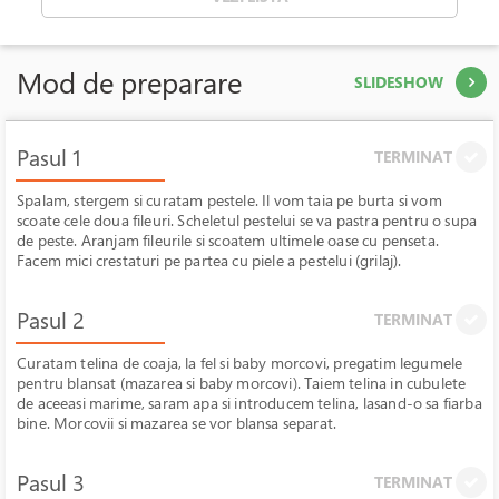
Mod de preparare
SLIDESHOW
Pasul 1
TERMINAT
Spalam, stergem si curatam pestele. Il vom taia pe burta si vom
scoate cele doua fileuri. Scheletul pestelui se va pastra pentru o supa
de peste. Aranjam fileurile si scoatem ultimele oase cu penseta.
Facem mici crestaturi pe partea cu piele a pestelui (grilaj).
Pasul 2
TERMINAT
Curatam telina de coaja, la fel si baby morcovi, pregatim legumele
pentru blansat (mazarea si baby morcovi). Taiem telina in cubulete
de aceeasi marime, saram apa si introducem telina, lasand-o sa fiarba
bine. Morcovii si mazarea se vor blansa separat.
Pasul 3
TERMINAT