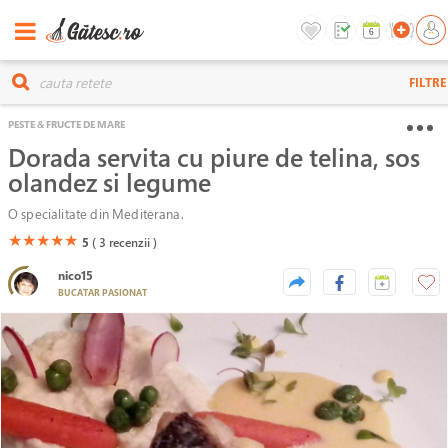
FILTRE
PESTE & FRUCTE DE MARE
Dorada servita cu piure de telina, sos
olandez si legume
O specialitate din Mediterana.
(*)
(*)
(*)
(*)
(*)
★
★
★
★
★
5
( 3
recenzii )
nico15
BUCATAR PASIONAT