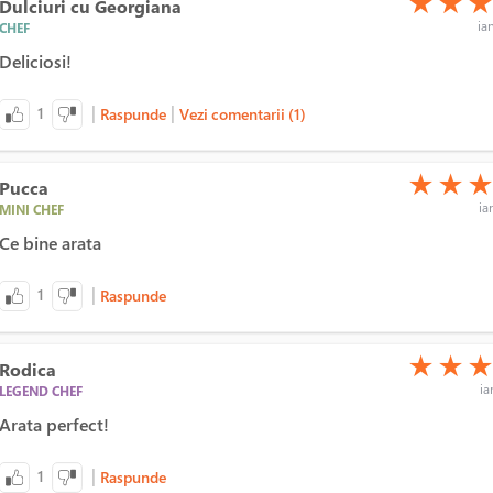
★
★
Dulciuri cu Georgiana
ian
CHEF
Deliciosi!
|
|
1
Raspunde
Vezi comentarii (1)
(*)
(*)
(*)
★
★
Pucca
ia
MINI CHEF
Ce bine arata
|
1
Raspunde
(*)
(*)
(*)
★
★
Rodica
ia
LEGEND CHEF
Arata perfect!
|
1
Raspunde