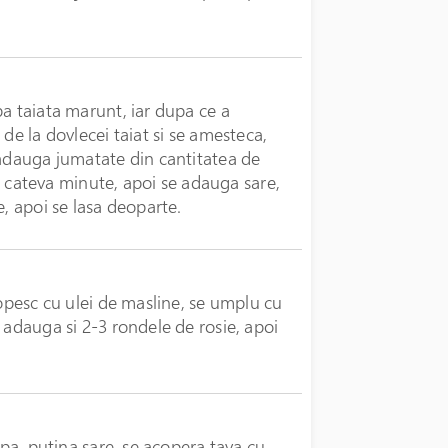
a taiata marunt, iar dupa ce a
de la dovlecei taiat si se amesteca,
 adauga jumatate din cantitatea de
rba cateva minute, apoi se adauga sare,
e, apoi se lasa deoparte.
ropesc cu ulei de masline, se umplu cu
 adauga si 2-3 rondele de rosie, apoi
apa, putina sare, se acopera tava cu