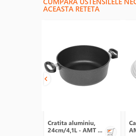
CUMPARA USTENSILELE NE
ACEASTA RETETA
Cratita aluminiu,
Ca
24cm/4,1L - AMT ...
AM