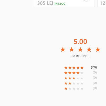
385 LEI
12
ÎN STOC
5.00
(*)
(*)
(*)
(*)
(*)
★
★
★
★
★
28 RECENZII
(*)
(*)
(*)
(*)
(*)
(28)
★
★
★
★
★
(*)
(*)
(*)
(*)
( )
(0)
★
★
★
★
★
(*)
(*)
(*)
( )
( )
(0)
★
★
★
★
★
(*)
(*)
( )
( )
( )
(0)
★
★
★
★
★
(*)
( )
( )
( )
( )
(0)
★
★
★
★
★