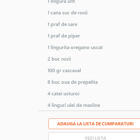
1 lingura
unt
1 cana
suc de rosii
1 praf de
sare
1 praf de
piper
1 lingurita
oregano uscat
2 buc
rosii
100 gr
cascaval
8 buc
oua de prepelita
4 catei
usturoi
4 linguri
ulei de masline
ADAUGA LA LISTA DE CUMPARATURI
VEZI LISTA