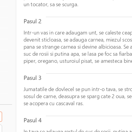
un tocator, sa se scurga.
Pasul 2
Intr-un vas in care adaugam unt, se caleste ceap
devenit sticloasa, se adauga carnea, miezul scos 
pana se strange carnea si devine albicioasa. Se
suc de rosii si putina apa, se lasa pe foc sa fia
piper, oregano, usturoiul pisat, se amesteca bin
Pasul 3
Jumatatile de dovlecel se pun intr-o tava, se st
sosul de carne, deasupra se sparg cate 2 oua, se
se acopera cu cascaval ras.
Pasul 4
In tava se adauga restul de suc de rosii, putina 