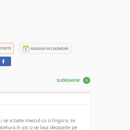
VORITE
ADAUGA IN CALENDAR
SLIDESHOW
Li se scoate miezul cu o lingura, se
ietura in jos si se lasa deoparte pe