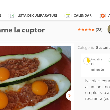
E
LISTA DE CUMPARATURI
CALENDAR
rne la cuptor
(*)
(*)
(*)
(*)
(*)
★
★
★
★
★
(28)
Categorii:
Gustari 
Pregatire
15
minute
Ne plac legu
acum am incer
umplut si a a
restransa (eu 