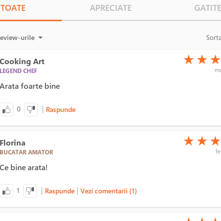
TOATE
APRECIATE
GATIT
review-urile
Sort
(*)
(*)
(*)
★
★
Cooking Art
ma
LEGEND CHEF
Arata foarte bine
|
0
Raspunde
(*)
(*)
(*)
★
★
Florina
fe
BUCATAR AMATOR
Ce bine arata!
|
|
1
Raspunde
Vezi comentarii (1)
(*)
(*)
(*)