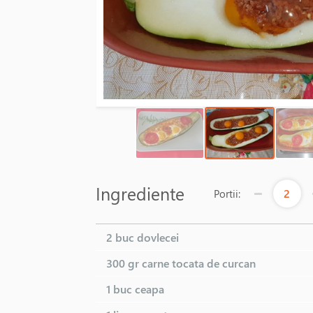
Ingrediente
2
Portii:
2 buc
dovlecei
300 gr
carne tocata de curcan
1 buc
ceapa