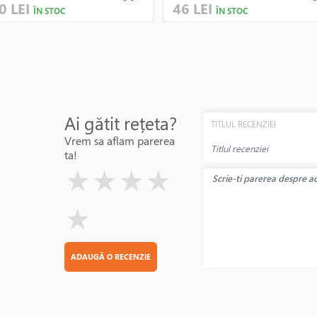
0 LEI
46 LEI
ÎN STOC
ÎN STOC
Ai gătit rețeta?
TITLUL RECENZIEI
Vrem sa aflam parerea
ta!
( )
( )
( )
( )
( )
★
★
★
★
★
ADAUGĂ O RECENZIE