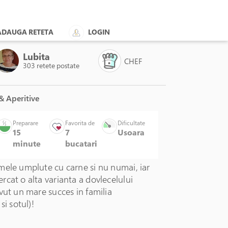
ADAUGA RETETA
LOGIN
Lubita
CHEF
303 retete postate
& Aperitive
Preparare
Favorita de
Dificultate
15
7
Usoara
minute
bucatari
mele umplute cu carne si nu numai, iar
cat o alta varianta a dovlecelului
vut un mare succes in familia
si sotul)!