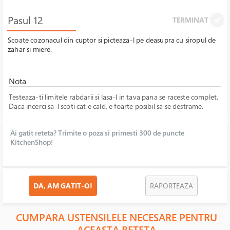
Pasul 12
TERMINAT
Scoate cozonacul din cuptor si picteaza-l pe deasupra cu siropul de
zahar si miere.
Nota
Testeaza-ti limitele rabdarii si lasa-l in tava pana se raceste complet.
Daca incerci sa-l scoti cat e cald, e foarte posibil sa se destrame.
Ai gatit reteta? Trimite o poza si primesti 300 de puncte
KitchenShop!
DA, AM GATIT-O!
RAPORTEAZA
CUMPARA USTENSILELE NECESARE PENTRU
ACEASTA RETETA