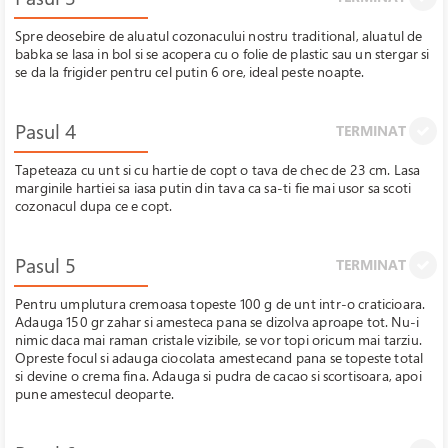
Spre deosebire de aluatul cozonacului nostru traditional, aluatul de
babka se lasa in bol si se acopera cu o folie de plastic sau un stergar si
se da la frigider pentru cel putin 6 ore, ideal peste noapte.
Pasul 4
TERMINAT
Tapeteaza cu unt si cu hartie de copt o tava de chec de 23 cm. Lasa
marginile hartiei sa iasa putin din tava ca sa-ti fie mai usor sa scoti
cozonacul dupa ce e copt.
Pasul 5
TERMINAT
Pentru umplutura cremoasa topeste 100 g de unt intr-o craticioara.
Adauga 150 gr zahar si amesteca pana se dizolva aproape tot. Nu-i
nimic daca mai raman cristale vizibile, se vor topi oricum mai tarziu.
Opreste focul si adauga ciocolata amestecand pana se topeste total
si devine o crema fina. Adauga si pudra de cacao si scortisoara, apoi
pune amestecul deoparte.