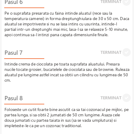
Pasul 6
TERMINAT
Pe o suprafata presarata cu faina intinde aluatul (rece sau la
temperatura camerei) in forma dreptunghiulara de 30 x 50 cm. Daca
aluatul se impotriveste si nu se lasa intins cu usurinta, intinde-l
partial intr-un dreptunghi mai mic, lasa-l sa se relaxeze 5-10 minute,
apoi continua sa-l intinzi pana capata dimensiunile finale.
Pasul 7
TERMINAT
Intinde crema de ciocolata pe toata suprafata aluatului. Presara
nucile tocate grosier, bucatelele de ciocolata sau de brownie. Ruleaza
aluatul pe lungime astfel incat sa obtii un cilindru cu lungimea de 50
cm.
Pasul 8
TERMINAT
Foloseste un cutit foarte bine ascutit ca sa tai cozonacul pe mijloc, pe
partea lunga, si sa obtii 2 jumatati de 50 cm lungime. Asaza cele
doua jumatati cu partea taiata in sus (sa se vada umplutura) si
impleteste-le ca pe un cozonac traditional.