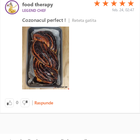
(*)
(*)
(*)
(*)
(*)
★
★
★
★
★
food therapy
feb. 24, 02:47
LEGEND CHEF
Cozonacul perfect !
|
Reteta gatita
|
0
Raspunde