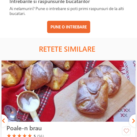
Intrebarile si raspunsurile bucatarilor
Ai nelamuriri? Pune o intrebare si poti primi raspunsuri de la alti
bucatari.
PUNE O INTREBARE
RETETE SIMILARE
Poale-n brau
(*)
(*)
(*)
(*)
(*)
★
★
★
★
★
5
(56)