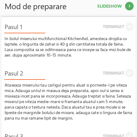
Mod de preparare
SLIDESHOW
Pasul 1
TERMINAT
In bolul mixerului multifunctional KitchenAid, amesteca drojdia cu
laptele, o lingurita de zahar si 40 g din cantitatea totala de faina.
Lasa compozitia sa se odihneasca pana ce incepe sa faca mici bule de
aer, dupa aproximativ 10-15 minute.
Pasul 2
TERMINAT
Ataseaza mixerului tau carligul pentru aluat si porneste-l pe viteza
mica. Adauga untul in maiaua deja preparata, apoi oul si sarea si
mixeaza incet pana se incorporeaza. Adauga treptat si faina. Seteaza
mixerul pe viteza medie-mare si framanta aluatul cam 5 minute,
pana capata o textura neteda. Daca aluatul tau e prea moale si se
lipeste de marginile bolului de mixare, adauga cate o lingura de faina
pana nu mai ramane lipit de margini.
Pasul 3
TERMINAT