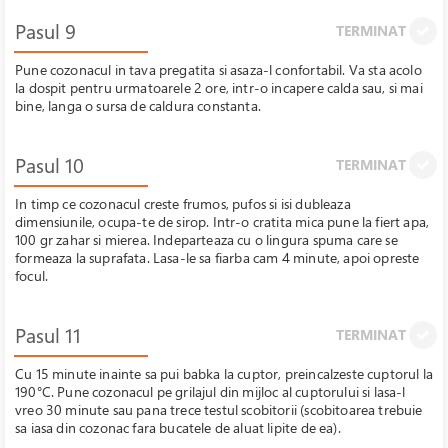
Pasul 9
TERMINAT
Pune cozonacul in tava pregatita si asaza-l confortabil. Va sta acolo
la dospit pentru urmatoarele 2 ore, intr-o incapere calda sau, si mai
bine, langa o sursa de caldura constanta.
Pasul 10
TERMINAT
In timp ce cozonacul creste frumos, pufos si isi dubleaza
dimensiunile, ocupa-te de sirop. Intr-o cratita mica pune la fiert apa,
100 gr zahar si mierea. Indeparteaza cu o lingura spuma care se
formeaza la suprafata. Lasa-le sa fiarba cam 4 minute, apoi opreste
focul.
Pasul 11
TERMINAT
Cu 15 minute inainte sa pui babka la cuptor, preincalzeste cuptorul la
190
°
C. Pune cozonacul pe grilajul din mijloc al cuptorului si lasa-l
vreo 30 minute sau pana trece testul scobitorii (scobitoarea trebuie
sa iasa din cozonac fara bucatele de aluat lipite de ea).