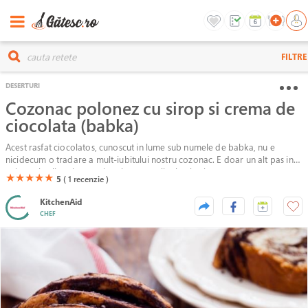
FILTRE
DESERTURI
Cozonac polonez cu sirop si crema de
ciocolata (babka)
Acest rasfat ciocolatos, cunoscut in lume sub numele de babka, nu e
nicidecum o tradare a mult-iubitului nostru cozonac. E doar un alt pas in
universul culinar international, pentru clipele alea in care vrem sa
(*)
(*)
(*)
(*)
(*)
★
★
★
★
★
5
( 1
recenzie )
preparam ceva si mai festiv, si mai special, si mai surprinzator pentru micii
si marii pofticiosi.
KitchenAid
CHEF