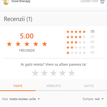
food therapy
LEGEND CHEF
Recenzii (1)
(*)
(*)
(*)
(*)
(*)
(1)
★
★
★
★
★
5.00
(*)
(*)
(*)
(*)
( )
(0)
★
★
★
★
★
(*)
(*)
(*)
(*)
(*)
(*)
(*)
(*)
( )
( )
(0)
★
★
★
★
★
★
★
★
★
★
(*)
(*)
( )
( )
( )
(0)
★
★
★
★
★
1 RECENZIE
(*)
( )
( )
( )
( )
(0)
★
★
★
★
★
Ai gatit reteta? Vrem sa aflam parerea ta!
( )
( )
( )
( )
( )
★
★
★
★
★
TOATE
APRECIATE
GATITE
Vezi
toate review-urile
Sortare
noi