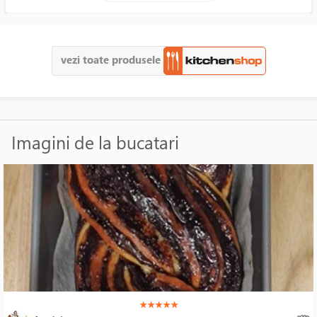
vezi toate produsele
Imagini de la bucatari
(*)
(*)
(*)
(*)
(*)
★
★
★
★
★