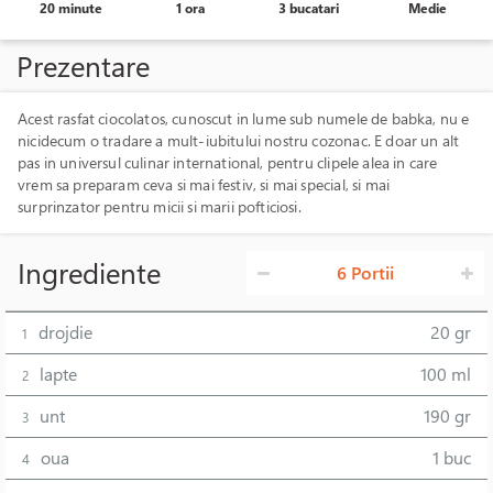
20 minute
1 ora
3 bucatari
Medie
Prezentare
Acest rasfat ciocolatos, cunoscut in lume sub numele de babka, nu e
nicidecum o tradare a mult-iubitului nostru cozonac. E doar un alt
pas in universul culinar international, pentru clipele alea in care
vrem sa preparam ceva si mai festiv, si mai special, si mai
surprinzator pentru micii si marii pofticiosi.
Ingrediente
6 Portii
drojdie
20 gr
1
lapte
100 ml
2
unt
190 gr
3
oua
1 buc
4