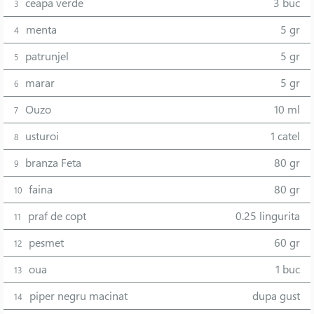
ceapa verde
3 buc
3
menta
5 gr
4
patrunjel
5 gr
5
marar
5 gr
6
Ouzo
10 ml
7
usturoi
1 catel
8
branza Feta
80 gr
9
faina
80 gr
10
praf de copt
0.25 lingurita
11
pesmet
60 gr
12
oua
1 buc
13
piper negru macinat
dupa gust
14