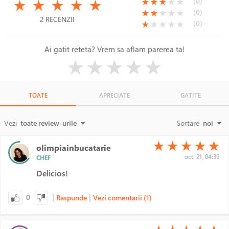
(*)
(*)
(*)
(*)
(*)
(*)
(*)
(*)
( )
( )
(0)
★
★
★
★
★
★
★
★
★
★
(*)
(*)
( )
( )
( )
(0)
★
★
★
★
★
2 RECENZII
(*)
( )
( )
( )
( )
(0)
★
★
★
★
★
Ai gatit reteta? Vrem sa aflam parerea ta!
( )
( )
( )
( )
( )
★
★
★
★
★
TOATE
APRECIATE
GATITE
Vezi
toate review-urile
Sortare
noi
(*)
(*)
(*)
(*)
(*)
★
★
★
★
★
olimpiainbucatarie
oct. 21, 04:39
CHEF
Delicios!
|
|
0
Raspunde
Vezi comentarii (1)
(*)
(*)
(*)
(*)
(*)