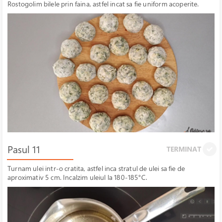
Rostogolim bilele prin faina, astfel incat sa fie uniform acoperite.
Pasul 11
TERMINAT
Turnam ulei intr-o cratita, astfel inca stratul de ulei sa fie de
aproximativ 5 cm. Incalzim uleiul la 180-185°C.