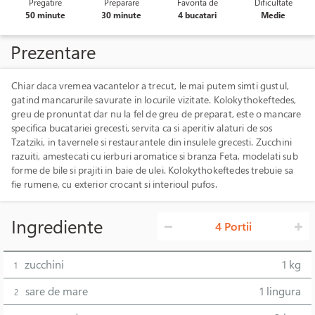
Pregatire
Preparare
Favorita de
Dificultate
50 minute
30 minute
4 bucatari
Medie
Prezentare
Chiar daca vremea vacantelor a trecut, le mai putem simti gustul,
gatind mancarurile savurate in locurile vizitate. Kolokythokeftedes,
greu de pronuntat dar nu la fel de greu de preparat, este o mancare
specifica bucatariei grecesti, servita ca si aperitiv alaturi de sos
Tzatziki, in tavernele si restaurantele din insulele grecesti. Zucchini
razuiti, amestecati cu ierburi aromatice si branza Feta, modelati sub
forme de bile si prajiti in baie de ulei. Kolokythokeftedes trebuie sa
fie rumene, cu exterior crocant si interioul pufos.
Ingrediente
4 Portii
zucchini
1 kg
1
sare de mare
1 lingura
2