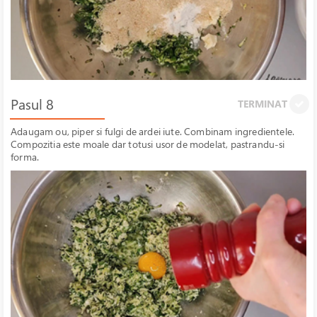
Pasul 8
TERMINAT
Adaugam ou, piper si fulgi de ardei iute. Combinam ingredientele.
Compozitia este moale dar totusi usor de modelat, pastrandu-si
forma.