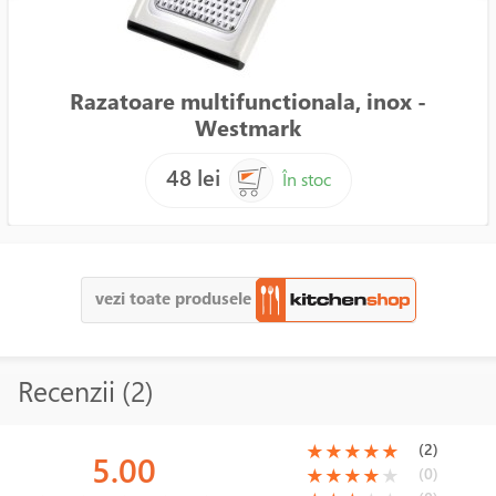
Razatoare multifunctionala, inox -
Westmark
48 lei
În stoc
vezi toate produsele
Recenzii (2)
(*)
(*)
(*)
(*)
(*)
(2)
★
★
★
★
★
5.00
(*)
(*)
(*)
(*)
( )
(0)
★
★
★
★
★