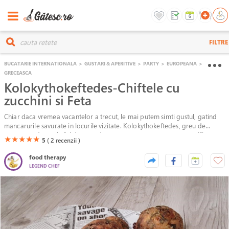
FILTRE
BUCATARIE INTERNATIONALA
>
GUSTARI & APERITIVE
>
PARTY
>
EUROPEANA
>
GRECEASCA
Kolokythokeftedes-Chiftele cu
zucchini si Feta
Chiar daca vremea vacantelor a trecut, le mai putem simti gustul, gatind
mancarurile savurate in locurile vizitate. Kolokythokeftedes, greu de
pronuntat dar nu la fel de greu de preparat, este o mancare specifica
(*)
(*)
(*)
(*)
(*)
★
★
★
★
★
5
( 2
recenzii )
bucatariei grecesti, servita ca si aperitiv alaturi de sos Tzatziki, in tavernele
si restaurantele din insulele grecesti. Zucchini razuiti, amestecati cu ierburi
food therapy
aromatice si branza Feta, modelati sub forme de bile si prajiti in baie de
LEGEND CHEF
ulei. Kolokythokeftedes trebuie sa fie rumene, cu exterior crocant si
interioul pufos.