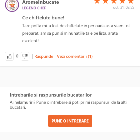
★
★
★
★
★
Aromeinbucate
oct. 21, 02:55
LEGEND CHEF
Ce chiftelute bune!
Tare pofta mi-a fost de chiftelute in perioada asta si am tot
preparat, am sa pun si minunatiile tale pe lista, arata
excelent!
|
|
0
Raspunde
Vezi comentarii (1)
Intrebarile si raspunsurile bucatarilor
Ai nelamuriri? Pune o intrebare si poti primi raspunsuri de la alti
bucatari.
PUNE O INTREBARE