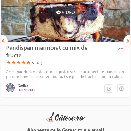
VIDEO
Pandispan marmorat cu mix de
fructe
(*)
(*)
(*)
(*)
(*)
★
★
★
★
★
5
(45)
Acest pandispan este cel mai gustos si cel mai aspectuos pandispan
pe care l-am preparat vreodata. Este plin de fructe, in doua culori,
blat pufos si perfect crescut. Va recomand cu tot dragul aceasta
Rodica
reteta.
LEGEND CHEF
Aboneaza-te la Gatesc.ro via email