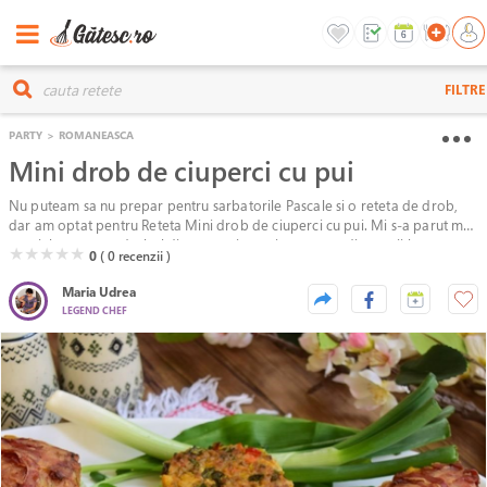
FILTRE
PARTY
>
ROMANEASCA
Mini drob de ciuperci cu pui
Nu puteam sa nu prepar pentru sarbatorile Pascale si o reteta de drob,
dar am optat pentru Reteta Mini drob de ciuperci cu pui. Mi s-a parut mai
special sa prepar drobul direct portionat, iar o parte din portii le-am
( )
( )
( )
( )
( )
★
★
★
★
★
0
( 0
recenzii )
imbracat si in felii subtiri de bacon. Chiar a iesit mai de efect asa, fiecare
avand portia lui.
Maria Udrea
LEGEND CHEF