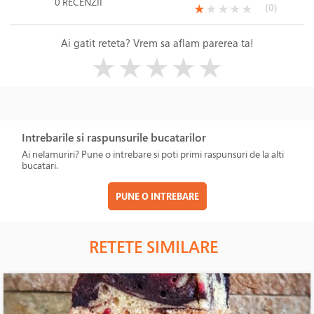
0 RECENZII
(*)
( )
( )
( )
( )
(0)
★
★
★
★
★
Ai gatit reteta? Vrem sa aflam parerea ta!
( )
( )
( )
( )
( )
★
★
★
★
★
Intrebarile si raspunsurile bucatarilor
Ai nelamuriri? Pune o intrebare si poti primi raspunsuri de la alti
bucatari.
PUNE O INTREBARE
RETETE SIMILARE