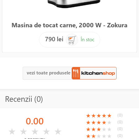
Masina de tocat carne, 2000 W - Zokura
790 lei
În stoc
vezi toate produsele
Recenzii (0)
(*)
(*)
(*)
(*)
(*)
(0)
★
★
★
★
★
0.00
(*)
(*)
(*)
(*)
( )
(0)
★
★
★
★
★
( )
( )
( )
( )
( )
(*)
(*)
(*)
( )
( )
(0)
★
★
★
★
★
★
★
★
★
★
(*)
(*)
( )
( )
( )
(0)
★
★
★
★
★