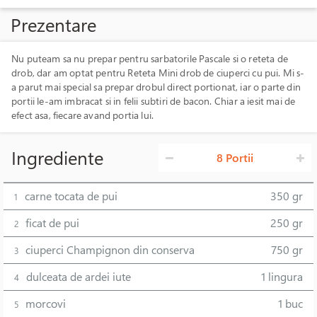
Prezentare
Nu puteam sa nu prepar pentru sarbatorile Pascale si o reteta de
drob, dar am optat pentru Reteta Mini drob de ciuperci cu pui. Mi s-
a parut mai special sa prepar drobul direct portionat, iar o parte din
portii le-am imbracat si in felii subtiri de bacon. Chiar a iesit mai de
efect asa, fiecare avand portia lui.
Ingrediente
8 Portii
carne tocata de pui
350 gr
1
ficat de pui
250 gr
2
ciuperci Champignon din conserva
750 gr
3
dulceata de ardei iute
1 lingura
4
morcovi
1 buc
5