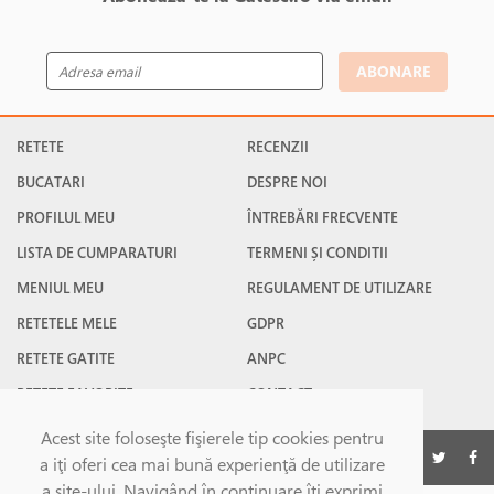
ABONARE
RETETE
RECENZII
BUCATARI
DESPRE NOI
PROFILUL MEU
ÎNTREBĂRI FRECVENTE
LISTA DE CUMPARATURI
TERMENI ȘI CONDITII
MENIUL MEU
REGULAMENT DE UTILIZARE
RETETELE MELE
GDPR
RETETE GATITE
ANPC
RETETE FAVORITE
CONTACT
Acest site foloseşte fişierele tip cookies pentru
©Gatesc.ro 2026
a iţi oferi cea mai bună experienţă de utilizare
a site-ului. Navigând în continuare îţi exprimi