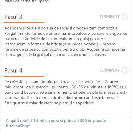
mixul de carne si ciuperci.
Pasul 3
TERMINAT
Adaugam si ouale si boiaua de ardei si omogenizam compozitia.
Pregatim niste forme de briose mai incapatoare, pe care le ungem cu
putin ulei. Din feliile de bacon realizam un grilaj pe care il
introducem in formele de briose (a se vedea pozele!). Umplem
formele de briose cu compozitia pentru drob. Acoperim compozitia
cu marginile de la grilajul de bacon, acolo unde il folosim.
Pasul 4
TERMINAT
Pe celelalte le lasam simple, pentru a avea aspect diferit. Coacem
mini drobul de ciuperci cu pui pentru 30-35 de minute la 180°C, sau
pana cand baconul este bine rumenit, iar cele simple formeaza crusta
la suprafata. Scoatem mini drobul din forme cand este bine racit.
Este gustos si chiar de efect pe platoul cu aperitive.
Ai gatit reteta? Trimite o poza si primesti 300 de puncte
KitchenShop!