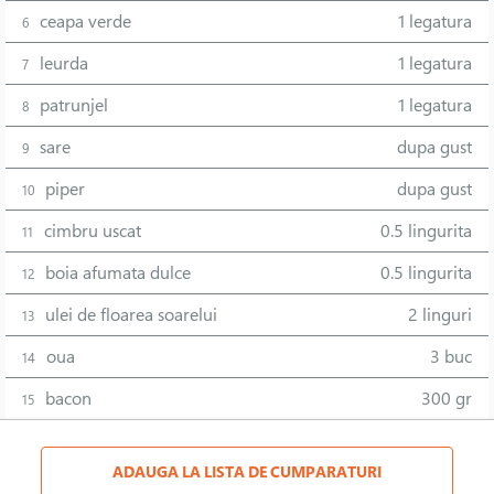
ceapa verde
1 legatura
6
leurda
1 legatura
7
patrunjel
1 legatura
8
sare
dupa gust
9
piper
dupa gust
10
cimbru uscat
0.5 lingurita
11
boia afumata dulce
0.5 lingurita
12
ulei de floarea soarelui
2 linguri
13
oua
3 buc
14
bacon
300 gr
15
ADAUGA LA LISTA DE CUMPARATURI