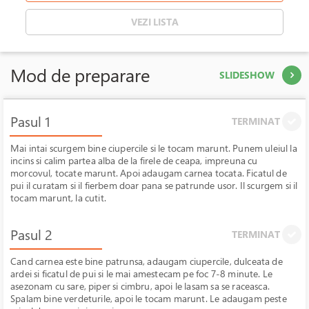
VEZI LISTA
Mod de preparare
SLIDESHOW
Pasul 1
TERMINAT
Mai intai scurgem bine ciupercile si le tocam marunt. Punem uleiul la
incins si calim partea alba de la firele de ceapa, impreuna cu
morcovul, tocate marunt. Apoi adaugam carnea tocata. Ficatul de
pui il curatam si il fierbem doar pana se patrunde usor. Il scurgem si il
tocam marunt, la cutit.
Pasul 2
TERMINAT
Cand carnea este bine patrunsa, adaugam ciupercile, dulceata de
ardei si ficatul de pui si le mai amestecam pe foc 7-8 minute. Le
asezonam cu sare, piper si cimbru, apoi le lasam sa se raceasca.
Spalam bine verdeturile, apoi le tocam marunt. Le adaugam peste