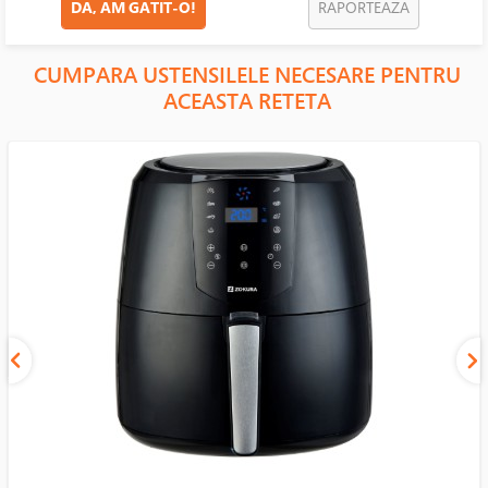
DA, AM GATIT-O!
RAPORTEAZA
CUMPARA USTENSILELE NECESARE PENTRU
ACEASTA RETETA