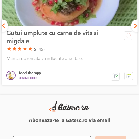
Gutui umplute cu carne de vita si
migdale
(*)
(*)
(*)
(*)
(*)
★
★
★
★
★
5
(45)
Mancare aromata cu influente orientale.
food therapy
LEGEND CHEF
Aboneaza-te la Gatesc.ro via email