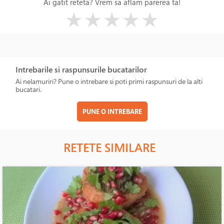
Ai gatit reteta? Vrem sa aflam parerea ta!
( )
( )
( )
( )
( )
★
★
★
★
★
Intrebarile si raspunsurile bucatarilor
Ai nelamuriri? Pune o intrebare si poti primi raspunsuri de la alti
bucatari.
PUNE O INTREBARE
RETETE SIMILARE