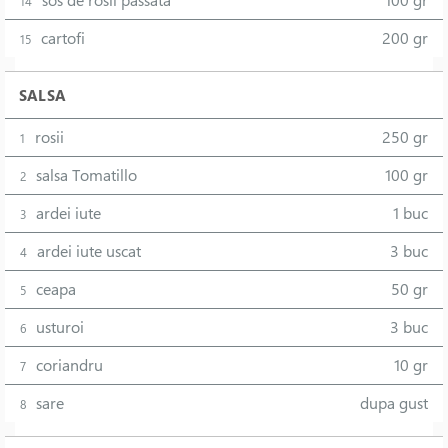
sos de rosii passata
100 gr
14
cartofi
200 gr
15
SALSA
rosii
250 gr
1
salsa Tomatillo
100 gr
2
ardei iute
1 buc
3
ardei iute uscat
3 buc
4
ceapa
50 gr
5
usturoi
3 buc
6
coriandru
10 gr
7
sare
dupa gust
8