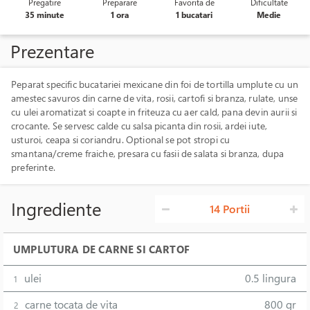
Pregatire
Preparare
Favorita de
Dificultate
35 minute
1 ora
1 bucatari
Medie
Prezentare
Peparat specific bucatariei mexicane din foi de tortilla umplute cu un
amestec savuros din carne de vita, rosii, cartofi si branza, rulate, unse
cu ulei aromatizat si coapte in friteuza cu aer cald, pana devin aurii si
crocante. Se servesc calde cu salsa picanta din rosii, ardei iute,
usturoi, ceapa si coriandru. Optional se pot stropi cu
smantana/creme fraiche, presara cu fasii de salata si branza, dupa
preferinte.
Ingrediente
14 Portii
UMPLUTURA DE CARNE SI CARTOF
ulei
0.5 lingura
1
carne tocata de vita
800 gr
2