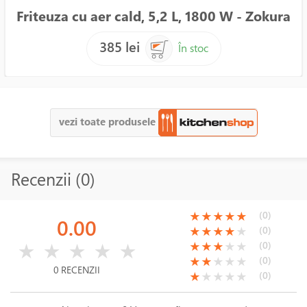
Friteuza cu aer cald, 5,2 L, 1800 W - Zokura
385 lei
În stoc
vezi toate produsele
Recenzii (0)
(*)
(*)
(*)
(*)
(*)
(0)
★
★
★
★
★
0.00
(*)
(*)
(*)
(*)
( )
(0)
★
★
★
★
★
( )
( )
( )
( )
( )
(*)
(*)
(*)
( )
( )
(0)
★
★
★
★
★
★
★
★
★
★
(*)
(*)
( )
( )
( )
(0)
★
★
★
★
★
0 RECENZII
(*)
( )
( )
( )
( )
(0)
★
★
★
★
★