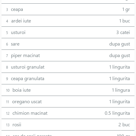
ceapa
1 gr
3
ardei iute
1 buc
4
usturoi
3 catei
5
sare
dupa gust
6
piper macinat
dupa gust
7
usturoi granulat
1 lingurita
8
ceapa granulata
1 lingurita
9
boia iute
1 lingura
10
oregano uscat
1 lingurita
11
chimion macinat
0.5 lingurita
12
rosii
2 buc
13