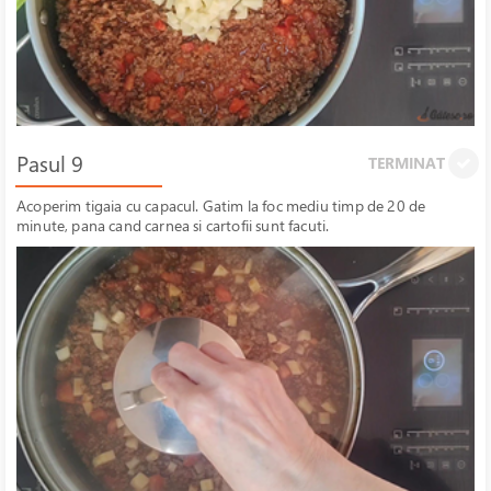
Pasul 9
TERMINAT
Acoperim tigaia cu capacul. Gatim la foc mediu timp de 20 de
minute, pana cand carnea si cartofii sunt facuti.