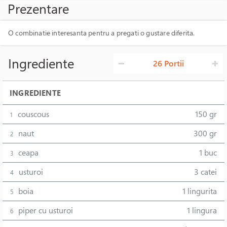
Prezentare
O combinatie interesanta pentru a pregati o gustare diferita.
Ingrediente
26 Portii
INGREDIENTE
couscous
150 gr
1
naut
300 gr
2
ceapa
1 buc
3
usturoi
3 catei
4
boia
1 lingurita
5
piper cu usturoi
1 lingura
6