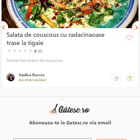
Salata de couscous cu radacinaoase
trase la tigaie
( )
( )
( )
( )
( )
★
★
★
★
★
0
(0)
Salata marocana de couscous.
Vasilica Burcea
BUCATAR PASIONAT
Aboneaza-te la Gatesc.ro via email