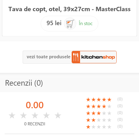
Tava de copt, otel, 39x27cm - MasterClass
95 lei
În stoc
vezi toate produsele
Recenzii (0)
(*)
(*)
(*)
(*)
(*)
(0)
★
★
★
★
★
0.00
(*)
(*)
(*)
(*)
( )
(0)
★
★
★
★
★
( )
( )
( )
( )
( )
(*)
(*)
(*)
( )
( )
(0)
★
★
★
★
★
★
★
★
★
★
(*)
(*)
( )
( )
( )
(0)
★
★
★
★
★
0 RECENZII
(*)
( )
( )
( )
( )
(0)
★
★
★
★
★