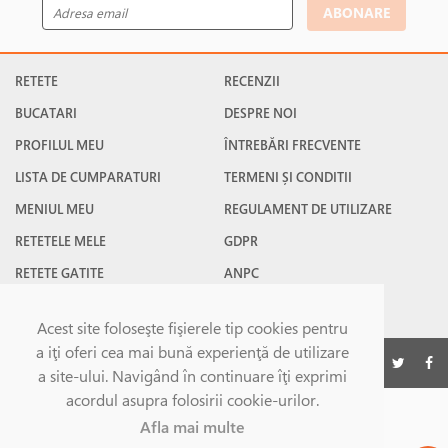
ABONARE
RETETE
RECENZII
BUCATARI
DESPRE NOI
PROFILUL MEU
ÎNTREBĂRI FRECVENTE
LISTA DE CUMPARATURI
TERMENI ȘI CONDITII
MENIUL MEU
REGULAMENT DE UTILIZARE
RETETELE MELE
GDPR
RETETE GATITE
ANPC
RETETE FAVORITE
CONTACT
Acest site foloseşte fişierele tip cookies pentru
a iţi oferi cea mai bună experienţă de utilizare
©Gatesc.ro 2026
a site-ului. Navigând în continuare îţi exprimi
acordul asupra folosirii cookie-urilor.
Afla mai multe