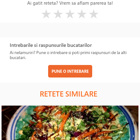
Ai gatit reteta? Vrem sa aflam parerea ta!
( )
( )
( )
( )
( )
★
★
★
★
★
Intrebarile si raspunsurile bucatarilor
Ai nelamuriri? Pune o intrebare si poti primi raspunsuri de la alti
bucatari.
PUNE O INTREBARE
RETETE SIMILARE