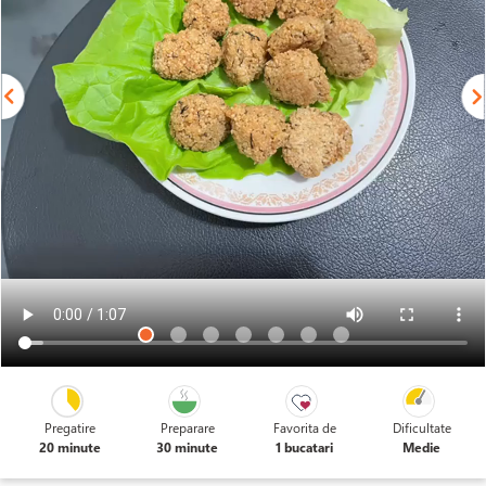
Pregatire
Preparare
Favorita de
Dificultate
20 minute
30 minute
1 bucatari
Medie