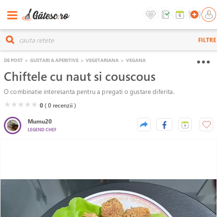
FILTRE
DE POST
>
GUSTARI & APERITIVE
>
VEGETARIANA
>
VEGANA
Chiftele cu naut si couscous
O combinatie interesanta pentru a pregati o gustare diferita.
( )
( )
( )
( )
( )
★
★
★
★
★
0
( 0
recenzii )
Mumu20
LEGEND CHEF