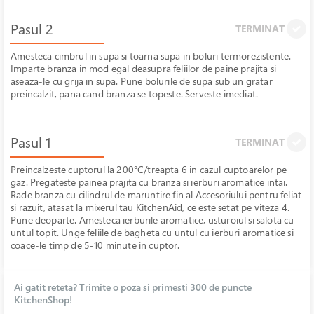
Pasul 2
TERMINAT
Amesteca cimbrul in supa si toarna supa in boluri termorezistente.
Imparte branza in mod egal deasupra feliilor de paine prajita si
aseaza-le cu grija in supa. Pune bolurile de supa sub un gratar
preincalzit, pana cand branza se topeste. Serveste imediat.
Pasul 1
TERMINAT
Preincalzeste cuptorul la 200°C/treapta 6 in cazul cuptoarelor pe
gaz. Pregateste painea prajita cu branza si ierburi aromatice intai.
Rade branza cu
cilindrul de maruntire fin al Accesoriului pentru feliat
si razuit, atasat la mixerul tau KitchenAid, ce este setat pe viteza 4.
Pune deoparte. Amesteca ierburile aromatice, usturoiul si salota cu
untul topit. Unge feliile de bagheta cu untul cu ierburi aromatice si
coace-le timp de 5-10 minute in cuptor.
Ai gatit reteta? Trimite o poza si primesti 300 de puncte
KitchenShop!