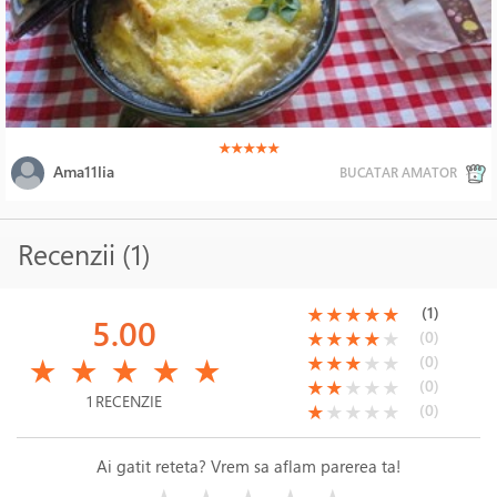
(*)
(*)
(*)
(*)
(*)
★
★
★
★
★
Ama11lia
BUCATAR AMATOR
Recenzii (1)
(*)
(*)
(*)
(*)
(*)
(1)
★
★
★
★
★
5.00
(*)
(*)
(*)
(*)
( )
(0)
★
★
★
★
★
(*)
(*)
(*)
(*)
(*)
(*)
(*)
(*)
( )
( )
(0)
★
★
★
★
★
★
★
★
★
★
(*)
(*)
( )
( )
( )
(0)
★
★
★
★
★
1 RECENZIE
(*)
( )
( )
( )
( )
(0)
★
★
★
★
★
Ai gatit reteta? Vrem sa aflam parerea ta!
( )
( )
( )
( )
( )