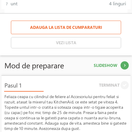
unt
4 linguri
7
ADAUGA LA LISTA DE CUMPARATURI
VEZI LISTA
Mod de preparare
SLIDESHOW
Pasul 1
TERMINAT
Feliaza ceapa cu
cilindrul de feliere al Accesoriului pentru feliat si
razuit, atasat la mixerul tau KitchenAid, ce este setat pe viteza 4.
Topeste untul intr-o cratita si soteaza ceapa intr-o tigaie acoperita
(cu capac) pe foc mic timp de 25 de minute. Presara faina peste
ceapa si continua sa le gatesti pana capata o nuanta auriu-bruna,
amestecand constant. Adauga supa de vita, amesteca bine si gateste
timp de 10 minute. Asezoneaza dupa gust.