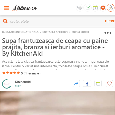
FILTRE
BUCATARIE INTERNATIONALA
>
GUSTARI & APERITIVE
>
SUPE & CIORBE
Supa frantuzeasca de ceapa cu paine
prajita, branza si ierburi aromatice -
By KitchenAid
Aceasta reteta clasica frantuzeasca este copioasa intr-o zi friguroasa de
iarna. Pentru o variatiune interesanta, foloseste ceapa rosie si inlocuieste
o parte din supa cu vin rosu. Aromatizeaza cu rozmarin in loc de cimbru.
(*)
(*)
(*)
(*)
(*)
★
★
★
★
★
5
( 1
recenzie )
KitchenAid
CHEF