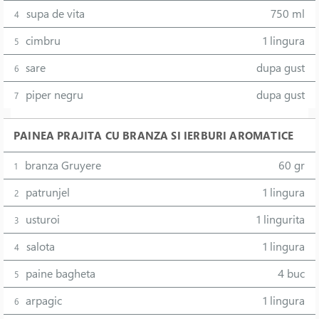
supa de vita
750 ml
4
cimbru
1 lingura
5
sare
dupa gust
6
piper negru
dupa gust
7
PAINEA PRAJITA CU BRANZA SI IERBURI AROMATICE
branza Gruyere
60 gr
1
patrunjel
1 lingura
2
usturoi
1 lingurita
3
salota
1 lingura
4
paine bagheta
4 buc
5
arpagic
1 lingura
6