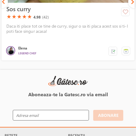
Sos curry
(*)
(*)
(*)
(*)
(*)
★
★
★
★
★
4.98
(42)
Daca iti place tot ce tine de curry, sigur o sa iti placa acest sos si ti-l
poti face singur acasa!
Elena
LEGEND CHEF
Aboneaza-te la Gatesc.ro via email
ABONARE
RETETE
RECENZII