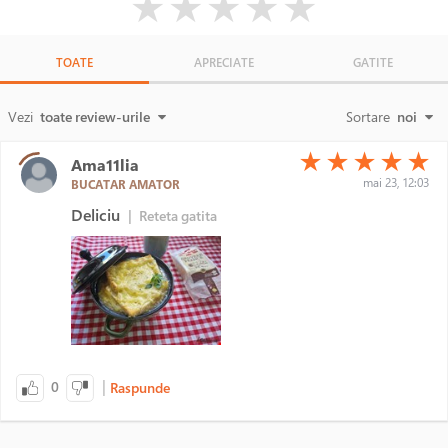
★
★
★
★
★
TOATE
APRECIATE
GATITE
Vezi
toate review-urile
Sortare
noi
(*)
(*)
(*)
(*)
(*)
★
★
★
★
★
Ama11lia
mai 23, 12:03
BUCATAR AMATOR
Deliciu
|
Reteta gatita
|
0
Raspunde