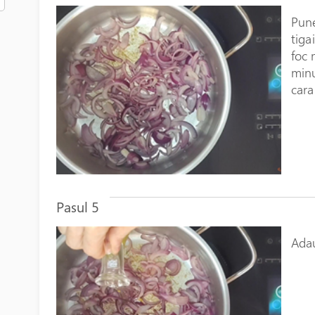
Pune
tiga
foc 
minu
cara
Pasul 5
Ada