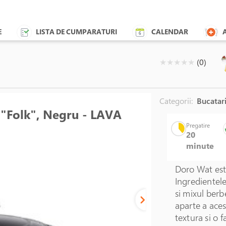
E
LISTA DE CUMPARATURI
CALENDAR
( )
( )
( )
( )
( )
★
★
★
★
★
(0)
Categorii:
Bucatari
 "Folk", Negru - LAVA
Pregatire
20
minute
Doro Wat est
Ingredientele
si mixul berb
aparte a aces
textura si o 