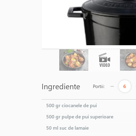
Ingrediente
6
Portii:
500 gr
ciocanele de pui
545 LEI
500 gr
pulpe de pui superioare
50 ml
suc de lamaie