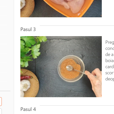
Pasul 3
Preg
cond
de a
boia
card
scor
deop
Pasul 4