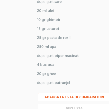
dupa gust
sare
20 ml
ulei
10 gr
ghimbir
15 gr
usturoi
25 gr
pasta de rosii
250 ml
apa
dupa gust
piper macinat
4 buc
oua
20 gr
ghee
dupa gust
patrunjel
ADAUGA LA LISTA DE CUMPARATURI
VEZI LISTA