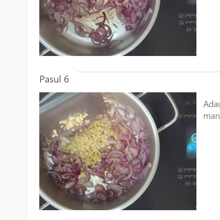
Pasul 6
Adau
maru