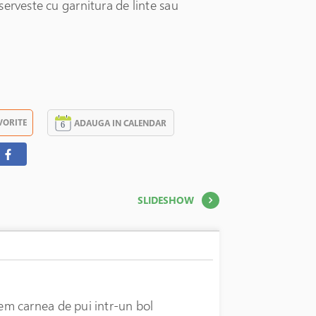
erveste cu garnitura de linte sau
VORITE
ADAUGA IN CALENDAR
SLIDESHOW
m carnea de pui intr-un bol