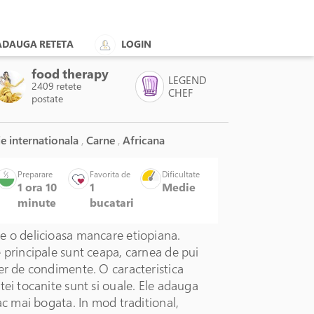
ADAUGA RETETA
LOGIN
food therapy
LEGEND
2409 retete
CHEF
postate
e internationala
,
Carne
,
Africana
Preparare
Favorita de
Dificultate
1 ora 10
1
Medie
minute
bucatari
e o delicioasa mancare etiopiana.
 principale sunt ceapa, carnea de pui
er de condimente. O caracteristica
tei tocanite sunt si ouale. Ele adauga
fac mai bogata. In mod traditional,