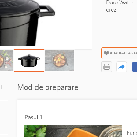
Doro Wat se s
orez.
ADAUGA LA FA
Mod de preparare
În stoc
Pasul 1
Pune