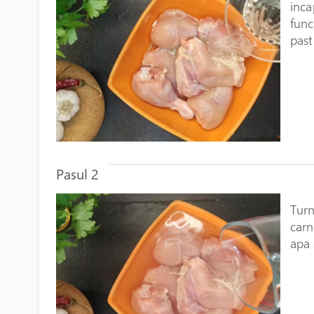
inca
func
past
Pasul 2
Turn
carn
apa 