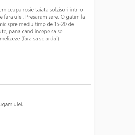
m ceapa rosie taiata solzisori intr-o
ie fara ulei. Presaram sare. O gatim la
mic spre mediu timp de 15-20 de
te, pana cand incepe sa se
melizeze (fara sa se arda!)
ugam ulei.