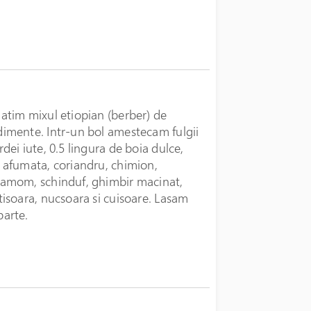
atim mixul etiopian (berber) de
imente. Intr-un bol amestecam fulgii
rdei iute, 0.5 lingura de boia dulce,
 afumata, coriandru, chimion,
amom, schinduf, ghimbir macinat,
tisoara, nucsoara si cuisoare. Lasam
arte.