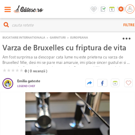
FILTRE
BUCATARIE INTERNATIONALA
>
GARNITURI
>
EUROPEANA
Varza de Bruxelles cu friptura de vita
Am fost surprinsa sa descopar cata lume nu este prietena cu varza de
Bruxelles! Mie, desi mi se pare mai amaruie, imi place sincer gustul ei si o
cumpar de fiecare data cand am ocazia. Pentru a echilibra gustul ei, am
( )
( )
( )
( )
( )
★
★
★
★
★
0
( 0
recenzii )
adaugat deasupra crema de otet balsamic, care este dulceag.
Emilia gateste
LEGEND CHEF