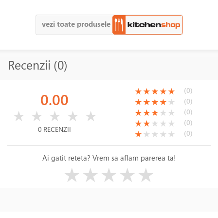
vezi toate produsele
Recenzii (0)
(*)
(*)
(*)
(*)
(*)
(0)
★
★
★
★
★
0.00
(*)
(*)
(*)
(*)
( )
(0)
★
★
★
★
★
( )
( )
( )
( )
( )
(*)
(*)
(*)
( )
( )
(0)
★
★
★
★
★
★
★
★
★
★
(*)
(*)
( )
( )
( )
(0)
★
★
★
★
★
0 RECENZII
(*)
( )
( )
( )
( )
(0)
★
★
★
★
★
Ai gatit reteta? Vrem sa aflam parerea ta!
( )
( )
( )
( )
( )
★
★
★
★
★