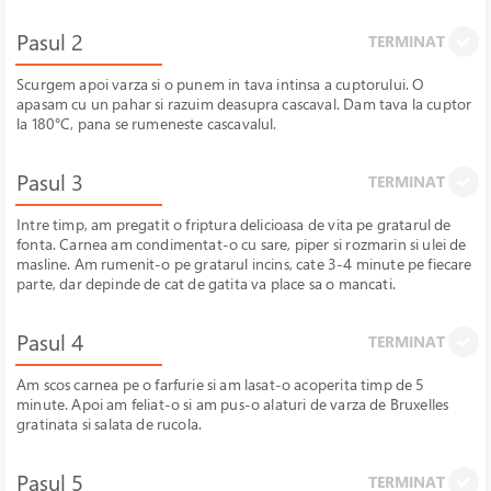
Pasul 2
TERMINAT
Scurgem apoi varza si o punem in tava intinsa a cuptorului. O
apasam cu un pahar si razuim deasupra cascaval. Dam tava la cuptor
la 180°C, pana se rumeneste cascavalul.
Pasul 3
TERMINAT
Intre timp, am pregatit o friptura delicioasa de vita pe gratarul de
fonta. Carnea am condimentat-o cu sare, piper si rozmarin si ulei de
masline. Am rumenit-o pe gratarul incins, cate 3-4 minute pe fiecare
parte, dar depinde de cat de gatita va place sa o mancati.
Pasul 4
TERMINAT
Am scos carnea pe o farfurie si am lasat-o acoperita timp de 5
minute. Apoi am feliat-o si am pus-o alaturi de varza de Bruxelles
gratinata si salata de rucola.
Pasul 5
TERMINAT