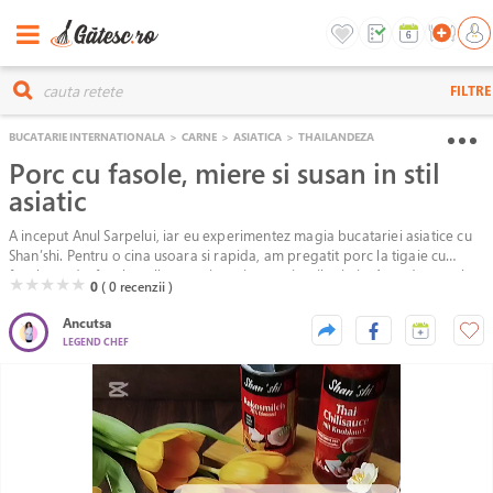
FILTRE
BUCATARIE INTERNATIONALA
>
CARNE
>
ASIATICA
>
THAILANDEZA
Porc cu fasole, miere si susan in stil
asiatic
A inceput Anul Sarpelui, iar eu experimentez magia bucatariei asiatice cu
Shan’shi. Pentru o cina usoara si rapida, am pregatit porc la tigaie cu
fasole verde, fasole galbena, miere si susan, in stil asiatic. Am adus un plus
( )
( )
( )
( )
( )
★
★
★
★
★
0
( 0
recenzii )
de savoare in crearea unei bucatarii asiatice autentice cu Sosul de Soia si
Sosul Chilli de la Shan'Shi.
Ancutsa
LEGEND CHEF