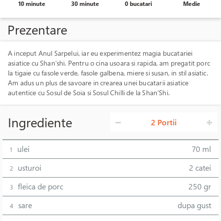
10 minute
30 minute
0 bucatari
Medie
Prezentare
A inceput Anul Sarpelui, iar eu experimentez magia bucatariei
asiatice cu Shan’shi. Pentru o cina usoara si rapida, am pregatit porc
la tigaie cu fasole verde, fasole galbena, miere si susan, in stil asiatic.
Am adus un plus de savoare in crearea unei bucatarii asiatice
autentice cu Sosul de Soia si Sosul Chilli de la Shan'Shi.
Ingrediente
2 Portii
ulei
70 ml
1
usturoi
2 catei
2
fleica de porc
250 gr
3
sare
dupa gust
4