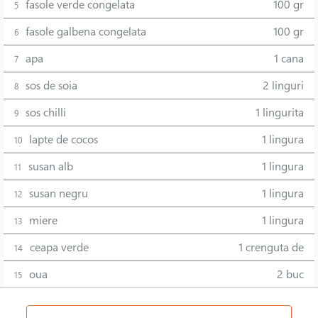
fasole verde congelata
100 gr
5
fasole galbena congelata
100 gr
6
apa
1 cana
7
sos de soia
2 linguri
8
sos chilli
1 lingurita
9
lapte de cocos
1 lingura
10
susan alb
1 lingura
11
susan negru
1 lingura
12
miere
1 lingura
13
ceapa verde
1 crenguta de
14
oua
2 buc
15