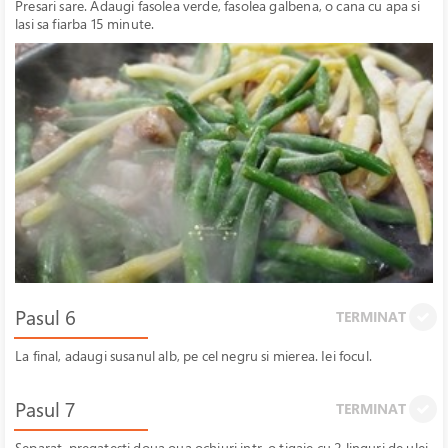
Presari sare. Adaugi fasolea verde, fasolea galbena, o cana cu apa si
lasi sa fiarba 15 minute.
Pasul 6
TERMINAT
La final, adaugi susanul alb, pe cel negru si mierea. Iei focul.
Pasul 7
TERMINAT
Separat, pregatesti doua oua ochiuri intr-o tigaie cu 2 linguri de ulei.