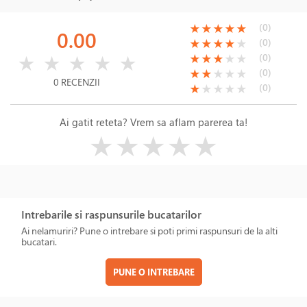
(*)
(*)
(*)
(*)
(*)
(0)
★
★
★
★
★
0.00
(*)
(*)
(*)
(*)
( )
(0)
★
★
★
★
★
( )
( )
( )
( )
( )
(*)
(*)
(*)
( )
( )
(0)
★
★
★
★
★
★
★
★
★
★
(*)
(*)
( )
( )
( )
(0)
★
★
★
★
★
0 RECENZII
(*)
( )
( )
( )
( )
(0)
★
★
★
★
★
Ai gatit reteta? Vrem sa aflam parerea ta!
( )
( )
( )
( )
( )
★
★
★
★
★
Intrebarile si raspunsurile bucatarilor
Ai nelamuriri? Pune o intrebare si poti primi raspunsuri de la alti
bucatari.
PUNE O INTREBARE