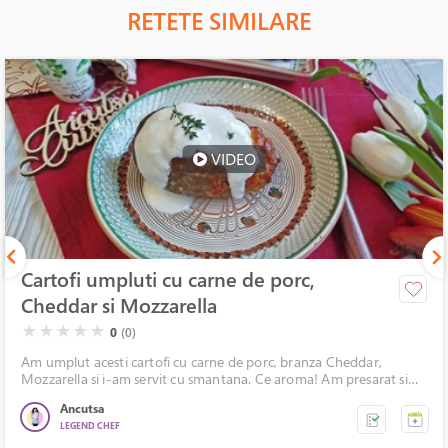
RETETE SIMILARE
VIDEO
Cartofi umpluti cu carne de porc,
Cheddar si Mozzarella
( )
( )
( )
( )
( )
★
★
★
★
★
0
(0)
Am umplut acesti cartofi cu carne de porc, branza Cheddar,
Mozzarella si i-am servit cu smantana. Ce aroma! Am presarat si
crengute de cimbru proaspat. Ce savoare!
Ancutsa
LEGEND CHEF