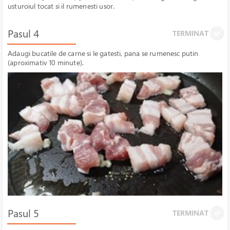
usturoiul tocat si il rumenesti usor.
Pasul 4
TERMINAT
Adaugi bucatile de carne si le gatesti, pana se rumenesc putin
(aproximativ 10 minute).
Pasul 5
TERMINAT