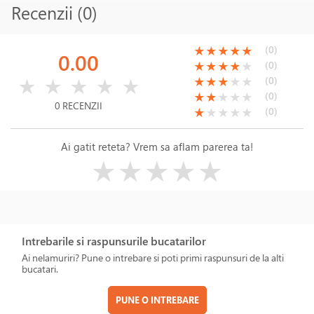
Recenzii (0)
(*)
(*)
(*)
(*)
(*)
(0)
★
★
★
★
★
0.00
(*)
(*)
(*)
(*)
( )
(0)
★
★
★
★
★
( )
( )
( )
( )
( )
(*)
(*)
(*)
( )
( )
(0)
★
★
★
★
★
★
★
★
★
★
(*)
(*)
( )
( )
( )
(0)
★
★
★
★
★
0 RECENZII
(*)
( )
( )
( )
( )
(0)
★
★
★
★
★
Ai gatit reteta? Vrem sa aflam parerea ta!
( )
( )
( )
( )
( )
★
★
★
★
★
Intrebarile si raspunsurile bucatarilor
Ai nelamuriri? Pune o intrebare si poti primi raspunsuri de la alti
bucatari.
PUNE O INTREBARE