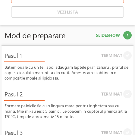
VEZI LISTA
Mod de preparare
SLIDESHOW
Pasul 1
TERMINAT
Batem ouale cu un tel, apoi adaugam laptele praf, zaharul, praful de
copt si ciocolata maruntita din cutit. Amestecam si obtinem o
compozitie moale si lipicioasa.
Pasul 2
TERMINAT
Formam painicile fie cu o lingura mare pentru inghetata sau cu
mana. Mie mi-au iesit 5 painici. Le coacem in cuptorul preincalzit la
170°C, timp de aproximativ 15 minute.
Pasul 3
TERMINAT