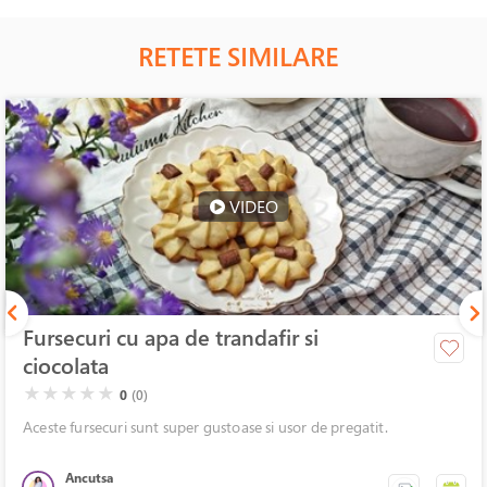
RETETE SIMILARE
VIDEO
Fursecuri cu apa de trandafir si
ciocolata
( )
( )
( )
( )
( )
★
★
★
★
★
0
(0)
Aceste fursecuri sunt super gustoase si usor de pregatit.
Ancutsa