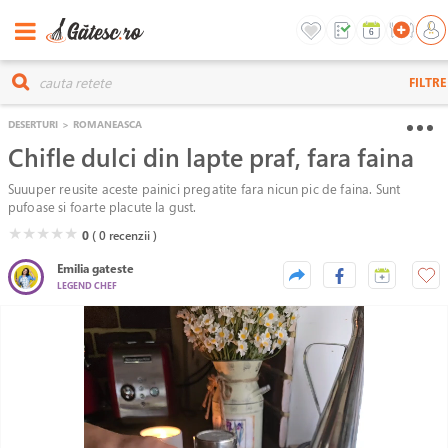
FILTRE
DESERTURI
>
ROMANEASCA
Chifle dulci din lapte praf, fara faina
Suuuper reusite aceste painici pregatite fara nicun pic de faina. Sunt
pufoase si foarte placute la gust.
( )
( )
( )
( )
( )
★
★
★
★
★
0
( 0
recenzii )
Emilia gateste
LEGEND CHEF