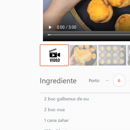
Ingrediente
6
Portii:
2 buc
galbenus de ou
2 buc
oua
1 cana
zahar