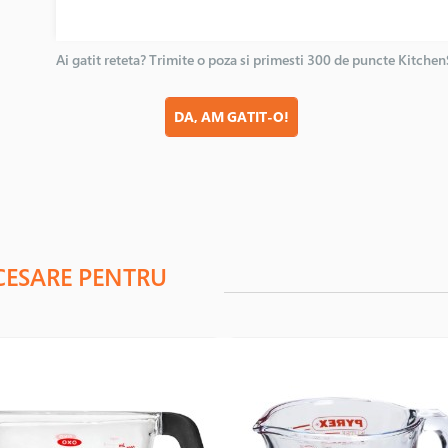
Ai gatit reteta? Trimite o poza si primesti 300 de puncte Kitche
DA, AM GATIT-O!
CESARE PENTRU