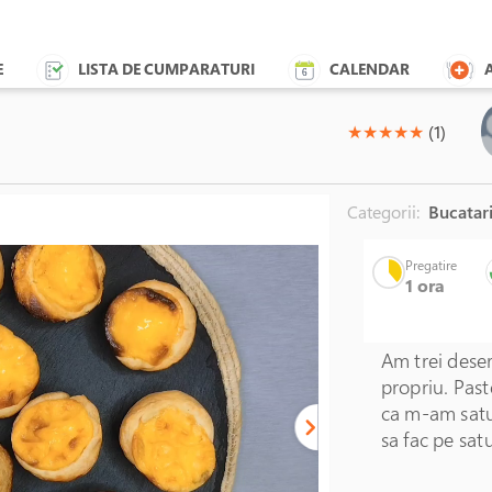
E
LISTA DE CUMPARATURI
CALENDAR
(*)
(*)
(*)
(*)
(*)
★
★
★
★
★
(1)
Categorii:
Bucatari
Pregatire
1 ora
Am trei deser
propriu. Past
ca m-am satu
sa fac pe sat