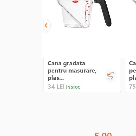
Cana gradata
Ca
pentru masurare,
pe
plas...
pla
34 LEI
75
ÎN STOC
5.00