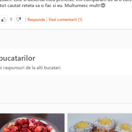
tot cautat reteta sa o fac si eu. Multumesc mult!😍
|
|
0
Raspunde
Vezi comentarii (1)
 bucatarilor
 raspunsuri de la alti bucatari.