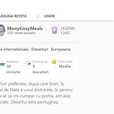
ADAUGA RETETA
LOGIN
MonyCozyMeals
LEGEND
358 retete postate
CHEF
e internationala
,
Deserturi
,
Europeana
Preparare
Favorita de
Dificultate
30
0
Medie
minute
bucatari
turi preferate, dupa care lesin, la
el de Nata e unul dintre ele. Si pentru
rat sa-mi cumpar cu portia, am ales
urate. Desertul este portughez.