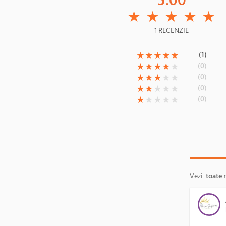
(*)
(*)
(*)
(*)
(*)
★
★
★
★
★
1 RECENZIE
(*)
(*)
(*)
(*)
(*)
(1)
★
★
★
★
★
(*)
(*)
(*)
(*)
( )
(0)
★
★
★
★
★
(*)
(*)
(*)
( )
( )
(0)
★
★
★
★
★
(*)
(*)
( )
( )
( )
(0)
★
★
★
★
★
(*)
( )
( )
( )
( )
(0)
★
★
★
★
★
Vezi
toate 