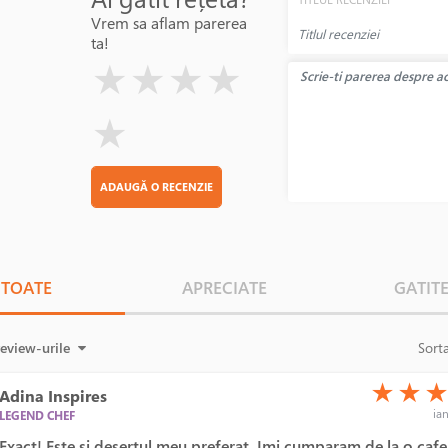
Vrem sa aflam parerea
ta!
( )
( )
( )
( )
( )
★
★
★
★
★
ADAUGĂ O RECENZIE
TOATE
APRECIATE
GATIT
review-urile
Sort
(*)
(*)
(*)
★
★
Adina Inspires
ian
LEGEND CHEF
Exact! Este si desertul meu preferat. Imi cumparam de la o caf