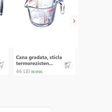
Cana gradat
Cana gradata, sticla
sticla, 1000m
termorezisten...
Qut...
46 LEI
56 LEI
ÎN STOC
ÎN STOC