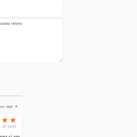
E
are
noi
(*)
(*)
★
★
★
. 26, 05:45
enea si am