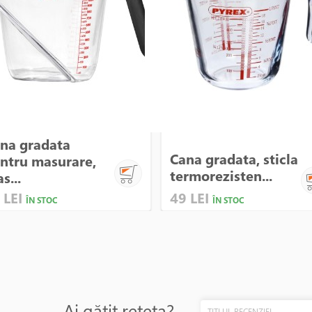
na gradata
Cana gradata, sticla
ntru masurare,
termorezisten...
s...
 LEI
49 LEI
ÎN STOC
ÎN STOC
Ai gătit rețeta?
TITLUL RECENZIEI