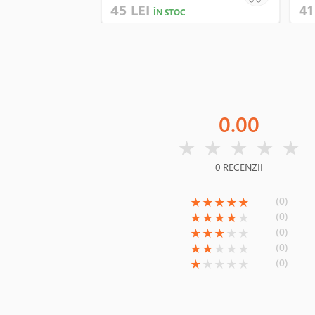
45 LEI
41
ÎN STOC
0.00
( )
( )
( )
( )
( )
★
★
★
★
★
0 RECENZII
(*)
(*)
(*)
(*)
(*)
(0)
★
★
★
★
★
(*)
(*)
(*)
(*)
( )
(0)
★
★
★
★
★
(*)
(*)
(*)
( )
( )
(0)
★
★
★
★
★
(*)
(*)
( )
( )
( )
(0)
★
★
★
★
★
(*)
( )
( )
( )
( )
(0)
★
★
★
★
★