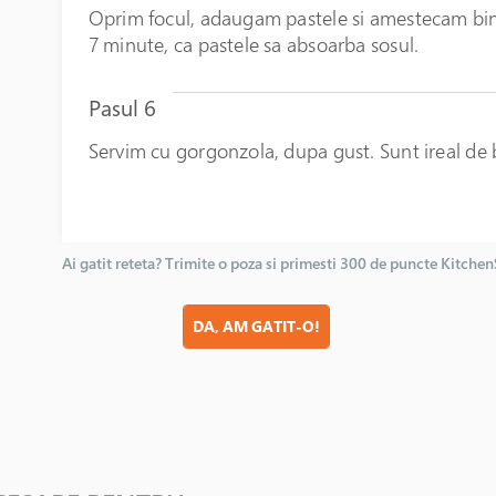
Oprim focul, adaugam pastele si amestecam bin
7 minute, ca pastele sa absoarba sosul.
Pasul 6
Servim cu gorgonzola, dupa gust. Sunt ireal de
Ai gatit reteta? Trimite o poza si primesti 300 de puncte Kitche
DA, AM GATIT-O!