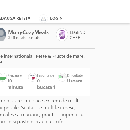
ADAUGA RETETA
LOGIN
MonyCozyMeals
LEGEND
358 retete postate
CHEF
e internationala
,
Peste & Fructe de mare
,
a
Preparare
Favorita de
Dificultate
10
0
Usoara
minute
bucatari
iment care imi place extrem de mult,
iupercile. Si atat de mult le iubesc,
am ales sa mananc, practic, ciuperci cu
arece si pastele erau cu trufe.