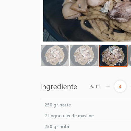
Ingrediente
3
Portii:
250 gr
paste
2 linguri
ulei de masline
250 gr
hribi