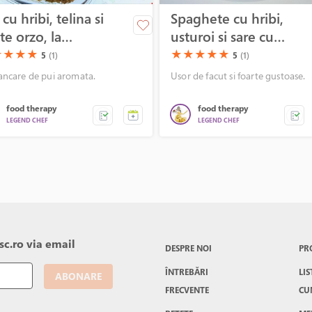
 cu hribi, telina si
Spaghete cu hribi,
te orzo, la
usturoi si sare cu
tor
trufe
)
(*)
(*)
(*)
(*)
(*)
(*)
(*)
(*)
★
★
★
★
★
★
★
★
★
5
(1)
5
(1)
ncare de pui aromata.
Usor de facut si foarte gustoase.
food therapy
food therapy
LEGEND CHEF
LEGEND CHEF
c.ro via email
DESPRE NOI
PR
ÎNTREBĂRI
LIS
ABONARE
FRECVENTE
CU