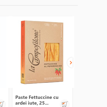
Paste Fettuccine cu
Paste Fettuc
ardei iute, 25...
250 g - La C