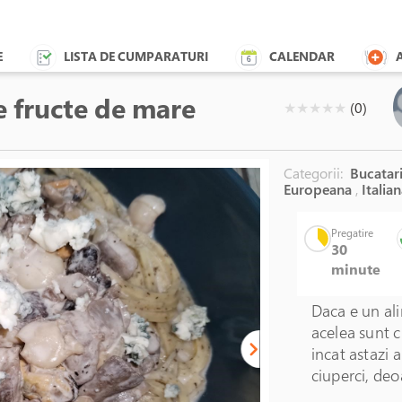
E
LISTA DE CUMPARATURI
CALENDAR
de fructe de mare
( )
( )
( )
( )
( )
★
★
★
★
★
(0)
Categorii:
Bucatari
Europeana
,
Italian
Pregatire
30
minute
Daca e un al
acelea sunt c
incat astazi 
ciuperci, deo