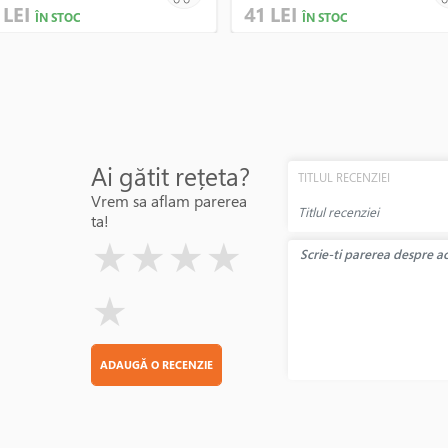
 LEI
41 LEI
ÎN STOC
ÎN STOC
Ai gătit rețeta?
TITLUL RECENZIEI
Vrem sa aflam parerea
ta!
( )
( )
( )
( )
( )
★
★
★
★
★
ADAUGĂ O RECENZIE