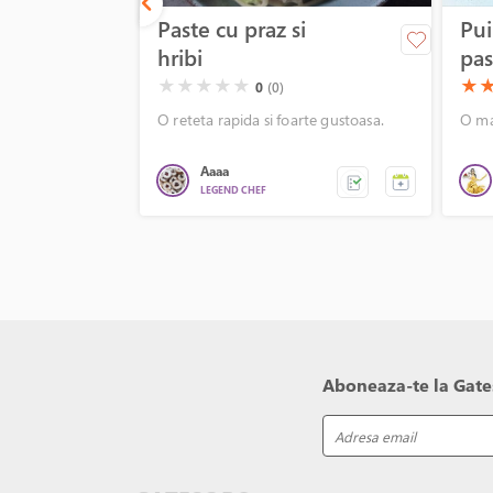
Paste cu praz si
Pui
hribi
pas
cup
( )
( )
( )
( )
( )
(*)
(*
★
★
★
★
★
★
0
(0)
O reteta rapida si foarte gustoasa.
O ma
Aaaa
LEGEND CHEF
Aboneaza-te la Gates