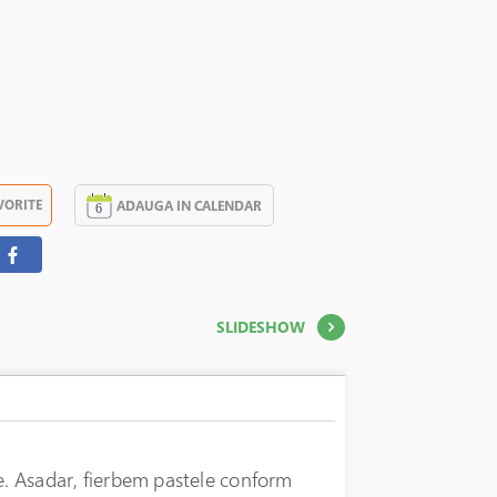
VORITE
ADAUGA IN CALENDAR
SLIDESHOW
te. Asadar, fierbem pastele conform