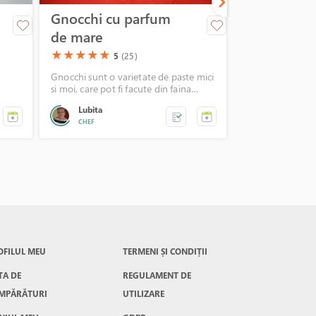
Gnocchi cu parfum
Paste pican
de mare
creveti si s
(*)
(*)
(*)
(*)
(*)
(*)
(*)
(*)
(*)
(*)
★
★
★
★
★
★
★
★
★
★
5
(25)
5
Gnocchi sunt o varietate de paste mici
Paste cu sos de s
si moi, care pot fi facute din faina
chilli.
obisnuita de grau, oua, branza, cartofi,
Lubita
Alexandra
si eventual arome de ierburi; se pot
CHEF
MINI CHEF
pregati in casa sau se gasesc in comert.
Facand parte din categoria pastelor,
am ales sa le pregatesc cu fructe de
mare si au avut un mare succes in
familie!
OFILUL MEU
TERMENI ȘI CONDIȚII
TA DE
REGULAMENT DE
MPĂRĂTURI
UTILIZARE