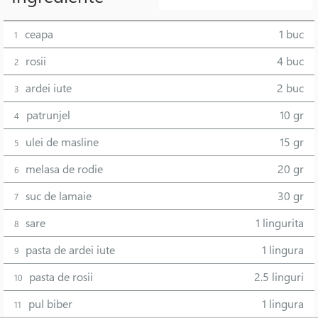
ceapa
1 buc
1
rosii
4 buc
2
ardei iute
2 buc
3
patrunjel
10 gr
4
ulei de masline
15 gr
5
melasa de rodie
20 gr
6
suc de lamaie
30 gr
7
sare
1 lingurita
8
pasta de ardei iute
1 lingura
9
pasta de rosii
2.5 linguri
10
pul biber
1 lingura
11