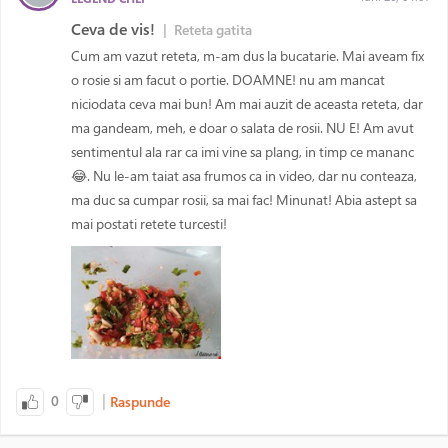
Ceva de vis!
|
Reteta gatita
Cum am vazut reteta, m-am dus la bucatarie. Mai aveam fix
o rosie si am facut o portie. DOAMNE! nu am mancat
niciodata ceva mai bun! Am mai auzit de aceasta reteta, dar
ma gandeam, meh, e doar o salata de rosii. NU E! Am avut
sentimentul ala rar ca imi vine sa plang, in timp ce mananc
😂. Nu le-am taiat asa frumos ca in video, dar nu conteaza,
ma duc sa cumpar rosii, sa mai fac! Minunat! Abia astept sa
mai postati retete turcesti!
|
0
Raspunde