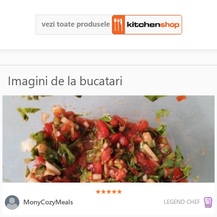
vezi toate produsele
Imagini de la bucatari
(*)
(*)
(*)
(*)
(*)
★
★
★
★
★
MonyCozyMeals
LEGEND CHEF