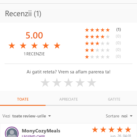
Recenzii (1)
(*)
(*)
(*)
(*)
(*)
(1)
★
★
★
★
★
5.00
(*)
(*)
(*)
(*)
( )
(0)
★
★
★
★
★
(*)
(*)
(*)
(*)
(*)
(*)
(*)
(*)
( )
( )
(0)
★
★
★
★
★
★
★
★
★
★
(*)
(*)
( )
( )
( )
(0)
★
★
★
★
★
1 RECENZIE
(*)
( )
( )
( )
( )
(0)
★
★
★
★
★
Ai gatit reteta? Vrem sa aflam parerea ta!
( )
( )
( )
( )
( )
★
★
★
★
★
TOATE
APRECIATE
GATITE
Vezi
toate review-urile
Sortare
noi
(*)
(*)
(*)
(*)
(*)
★
★
★
★
★
MonyCozyMeals
iun. 26, 04:01
LEGEND CHEF