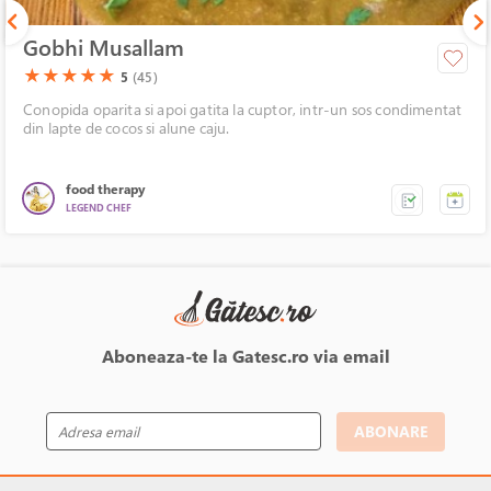
Gobhi Musallam
(*)
(*)
(*)
(*)
(*)
★
★
★
★
★
5
(45)
Conopida oparita si apoi gatita la cuptor, intr-un sos condimentat
din lapte de cocos si alune caju.
food therapy
LEGEND CHEF
Aboneaza-te la Gatesc.ro via email
ABONARE