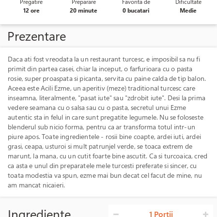
Pregatire
Preparare
Favorita de
Dificultate
12 ore
20 minute
0 bucatari
Medie
Prezentare
Daca ati fost vreodata la un restaurant turcesc, e imposibil sa nu fi
primit din partea casei, chiar la inceput, o farfurioara cu o pasta
rosie, super proaspata si picanta, servita cu paine calda de tip balon.
Aceea este Acili Ezme, un aperitiv (meze) traditional turcesc care
inseamna, literalmente, "pasat iute" sau "zdrobit iute". Desi la prima
vedere seamana cu o salsa sau cu o pasta, secretul unui Ezme
autentic sta in felul in care sunt pregatite legumele. Nu se foloseste
blenderul sub nicio forma, pentru ca ar transforma totul intr-un
piure apos. Toate ingredientele - rosii bine coapte, ardei iuti, ardei
grasi, ceapa, usturoi si mult patrunjel verde, se toaca extrem de
marunt, la mana, cu un cutit foarte bine ascutit. Ca si turcoaica, cred
ca asta e unul din preparatele mele turcesti preferate si sincer, cu
toata modestia va spun, ezme mai bun decat cel facut de mine, nu
am mancat nicaieri.
Ingrediente
1 Portii