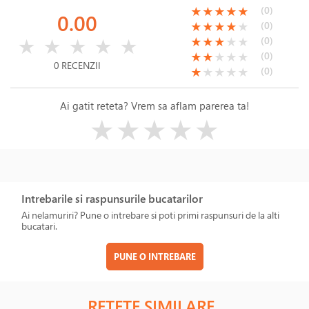
(*)
(*)
(*)
(*)
(*)
(0)
★
★
★
★
★
0.00
(*)
(*)
(*)
(*)
( )
(0)
★
★
★
★
★
( )
( )
( )
( )
( )
(*)
(*)
(*)
( )
( )
(0)
★
★
★
★
★
★
★
★
★
★
(*)
(*)
( )
( )
( )
(0)
★
★
★
★
★
0 RECENZII
(*)
( )
( )
( )
( )
(0)
★
★
★
★
★
Ai gatit reteta? Vrem sa aflam parerea ta!
( )
( )
( )
( )
( )
★
★
★
★
★
Intrebarile si raspunsurile bucatarilor
Ai nelamuriri? Pune o intrebare si poti primi raspunsuri de la alti
bucatari.
PUNE O INTREBARE
RETETE SIMILARE