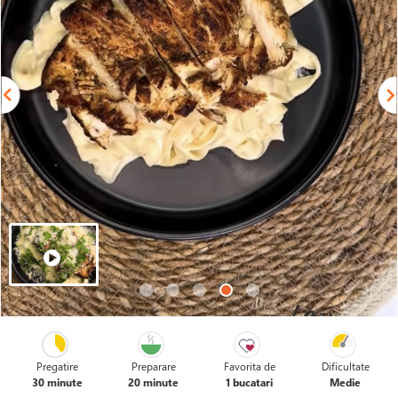
Pregatire
Preparare
Favorita de
Dificultate
30 minute
20 minute
1 bucatari
Medie