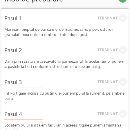
Pasul 1
TERMINAT
Marinam pieptul de pui cu ulei de masline, sare, piper, usturoi
granulat, boia dulce si cimbru - totul dupa gust.
Pasul 2
TERMINAT
Dam prin razatoare cascavalul si parmezanul. In acelasi timp, punem
si pastele la fiert conform instructiunilor de pe ambalaj.
Pasul 3
TERMINAT
Intr-o tigaie incinsa cu putin ulei punem puiul la rumenit, pe ambele
parti.
Pasul 4
TERMINAT
Scoatem puiul si il taiem fasii, iar in aceeasi tigaie punem smantana