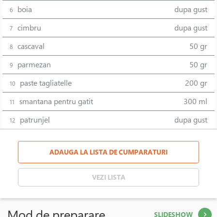
boia
dupa gust
6
cimbru
dupa gust
7
cascaval
50 gr
8
parmezan
50 gr
9
paste tagliatelle
200 gr
10
smantana pentru gatit
300 ml
11
patrunjel
dupa gust
12
ADAUGA LA LISTA DE CUMPARATURI
VEZI LISTA
Mod de preparare
SLIDESHOW