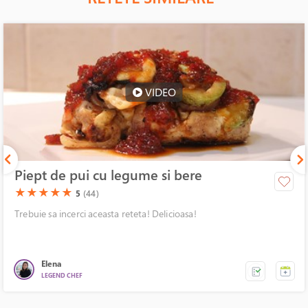
VIDEO
Piept de pui cu legume si bere
(*)
(*)
(*)
(*)
(*)
★
★
★
★
★
5
(44)
Trebuie sa incerci aceasta reteta! Delicioasa!
Elena
LEGEND CHEF