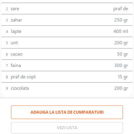
sare
praf de
2
zahar
250 gr
3
lapte
400 ml
4
unt
200 gr
5
cacao
50 gr
6
faina
300 gr
7
praf de copt
15 gr
8
ciocolata
200 gr
9
ADAUGA LA LISTA DE CUMPARATURI
VEZI LISTA