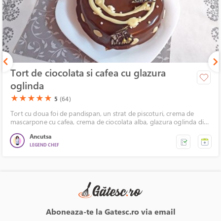
Tort de ciocolata si cafea cu glazura
oglinda
(*)
(*)
(*)
(*)
(*)
★
★
★
★
★
5
(64)
Tort cu doua foi de pandispan, un strat de piscoturi, crema de
mascarpone cu cafea, crema de ciocolata alba, glazura oglinda din
ciocolata, decorata cu fluturasi de ciocolata.
Ancutsa
LEGEND CHEF
Aboneaza-te la Gatesc.ro via email