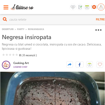
FILTRE
DESERTURI
>
PARTY
>
ROMANEASCA
Negresa insiropata
Negresa cu blat umed si ciocolata, insiropata cu sos de cacao. Delicioasa,
lipicioasa si gustoasa!
( )
( )
( )
( )
( )
★
★
★
★
★
0
( 0
recenzii )
Cooking Art
LEGEND CHEF