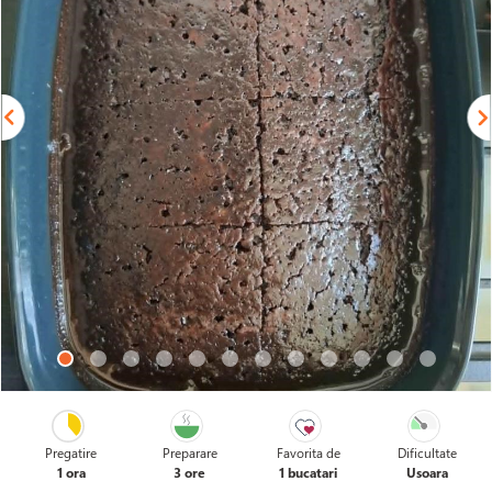
Pregatire
Preparare
Favorita de
Dificultate
1 ora
3 ore
1 bucatari
Usoara