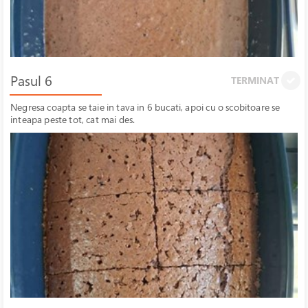
Pasul 6
TERMINAT
Negresa coapta se taie in tava in 6 bucati, apoi cu o scobitoare se
inteapa peste tot, cat mai des.