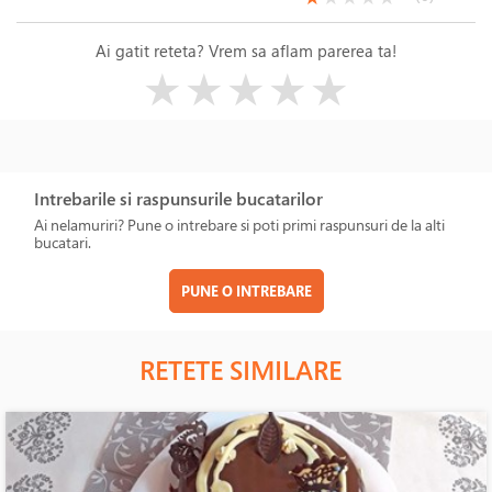
Ai gatit reteta? Vrem sa aflam parerea ta!
( )
( )
( )
( )
( )
★
★
★
★
★
Intrebarile si raspunsurile bucatarilor
Ai nelamuriri? Pune o intrebare si poti primi raspunsuri de la alti
bucatari.
PUNE O INTREBARE
RETETE SIMILARE