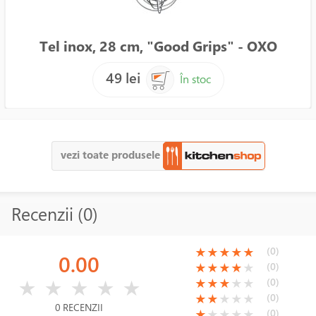
Tel inox, 28 cm, "Good Grips" - OXO
49 lei
În stoc
vezi toate produsele
Recenzii (0)
(*)
(*)
(*)
(*)
(*)
(0)
★
★
★
★
★
0.00
(*)
(*)
(*)
(*)
( )
(0)
★
★
★
★
★
( )
( )
( )
( )
( )
(*)
(*)
(*)
( )
( )
(0)
★
★
★
★
★
★
★
★
★
★
(*)
(*)
( )
( )
( )
(0)
★
★
★
★
★
0 RECENZII
(*)
( )
( )
( )
( )
(0)
★
★
★
★
★