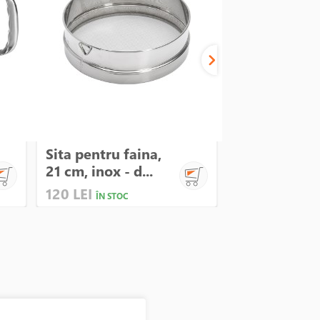
Sita pentru faina,
Sita pentru f
21 cm, inox - d...
30 cm, inox -
120 LEI
175 LEI
ÎN STOC
ÎN STOC