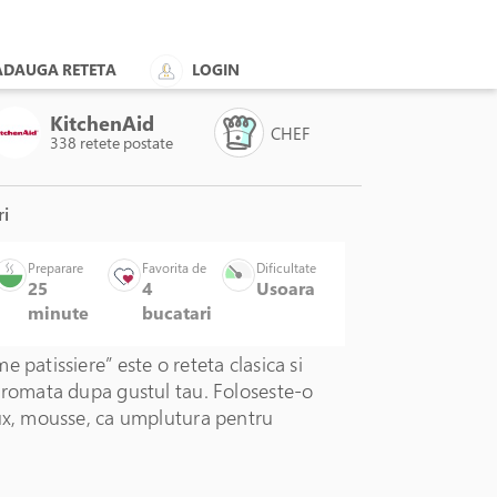
ADAUGA RETETA
LOGIN
KitchenAid
CHEF
338 retete postate
ri
, 16cm/1,5L, "Apollo" - Demeyere
Preparare
Favorita de
Dificultate
25
4
Usoara
minute
bucatari
e patissiere” este o reteta clasica si
 aromata dupa gustul tau. Foloseste-o
oux, mousse, ca umplutura pentru