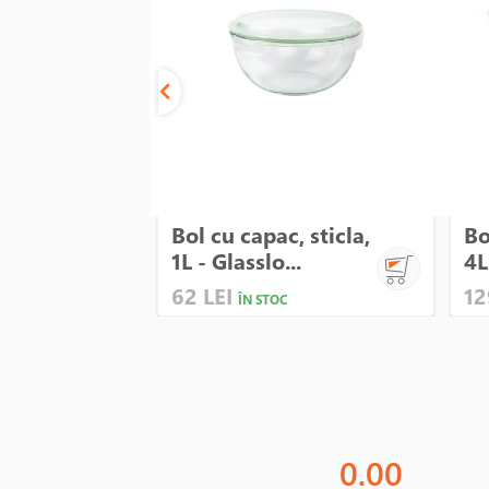
Bol cu capac, sticla,
Bo
1L - Glasslo...
4L
62 LEI
12
ÎN STOC
0.00