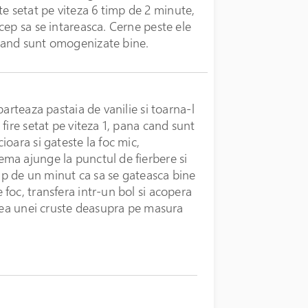
este setat pe viteza 6 timp de 2 minute,
cep sa se intareasca. Cerne peste ele
cand sunt omogenizate bine.
arteaza pastaia de vanilie si toarna-l
fire setat pe viteza 1, pana cand sunt
oara si gateste la foc mic,
ma ajunge la punctul de fierbere si
imp de un minut ca sa se gateasca bine
foc, transfera intr-un bol si acopera
area unei cruste deasupra pe masura