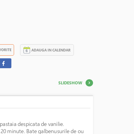
VORITE
ADAUGA IN CALENDAR
SLIDESHOW
575 LEI
pastaia despicata de vanilie.
e 20 minute. Bate galbenusurile de ou