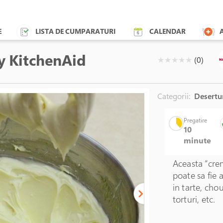
E
LISTA DE CUMPARATURI
CALENDAR
By KitchenAid
( )
( )
( )
( )
( )
★
★
★
★
★
(0)
Categorii:
Desertu
Cratita inox
Pregatire
10
minute
Aceasta “crem
poate sa fie
in tarte, ch
torturi, etc.