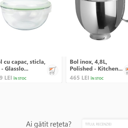
l cu capac, sticla,
Bol inox, 4,8L,
 - Glasslo...
Polished - Kitchen...
9 LEI
465 LEI
ÎN STOC
ÎN STOC
Ai gătit rețeta?
TITLUL RECENZIEI