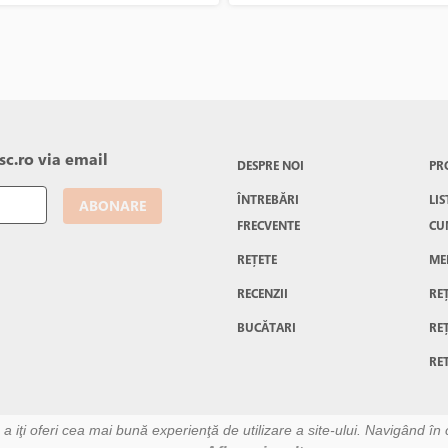
aromate.
c.ro via email
DESPRE NOI
PR
ÎNTREBĂRI
LIS
ABONARE
FRECVENTE
CU
REȚETE
ME
RECENZII
RE
BUCĂTARI
RE
RE
u a iţi oferi cea mai bună experienţă de utilizare a site-ului. Navigând în