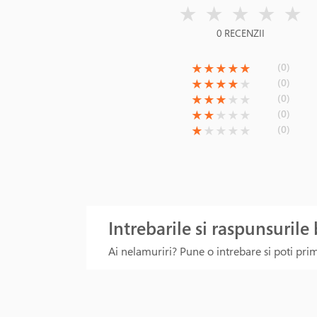
( )
( )
( )
( )
( )
★
★
★
★
★
0 RECENZII
(*)
(*)
(*)
(*)
(*)
(0)
★
★
★
★
★
(*)
(*)
(*)
(*)
( )
(0)
★
★
★
★
★
(*)
(*)
(*)
( )
( )
(0)
★
★
★
★
★
(*)
(*)
( )
( )
( )
(0)
★
★
★
★
★
(*)
( )
( )
( )
( )
(0)
★
★
★
★
★
Intrebarile si raspunsurile
Ai nelamuriri? Pune o intrebare si poti primi