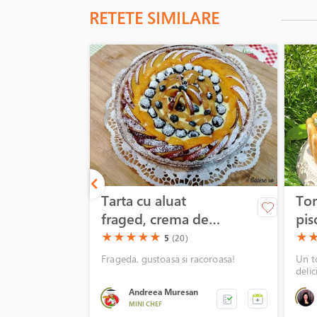
RETETE SIMILARE
Tarta cu aluat
Tor
fraged, crema de
pis
vanilie si fructe
de 
(*)
(*)
(*)
(*)
(*)
(*)
(*
★
★
★
★
★
★
5
(20)
Frageda, gustoasa si racoroasa!
Un to
delic
Andreea Muresan
MINI CHEF