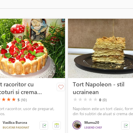
t racoritor cu
Tort Napoleon - stil
coturi si crema
ucrainean
vanilie
)
(*)
(*)
(*)
( )
( )
( )
( )
( )
★
★
★
★
★
★
★
★
★
5
(10)
0
(0)
rt racoritor, usor de preparat,
Napoleon este un tort clasic, for
ios.
din foi subtiri de aluat si crema d
vanilie. Cel mai bun este daca sta
Vasilica Burcea
Mumu20
peste noapte la frigider, astfel foil
BUCATAR PASIONAT
LEGEND CHEF
absorb crema si devin fragede si