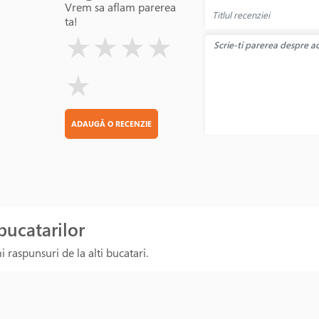
Vrem sa aflam parerea
ta!
( )
( )
( )
( )
( )
★
★
★
★
★
ADAUGĂ O RECENZIE
 bucatarilor
 raspunsuri de la alti bucatari.