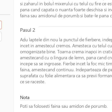
si zaharul in bolul mixerului cu telul cu fire ce 
pana cand capata o nuanta foarte deschisa si in
faina sau amidonul de porumb si bate-le pana 
Pasul 2
Adu laptele din nou la punctul de fierbere, indep
incet in amestecul cremos. Amesteca cu telul cu 
omogenizate bine. Toarna crema inapoi in cratici
amestecand cu o lingura de lemn, pana cand cre
incepe sa se ingroase. Fierbe incet la foc mic t
faina, amestecand continuu. Indeparteaza de pe 
suprafata cu folie alimentara ca sa previi form
ce se raceste.
Nota
Poti sa folosesti faina sau amidon de porumb.