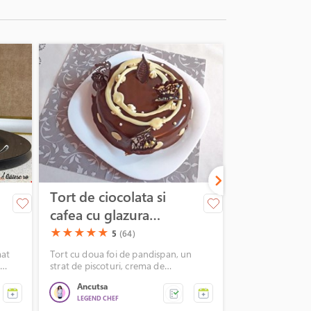
Tort de ciocolata si
Clatita giga
cafea cu glazura
cuptor
oglinda
(*)
(*)
(*)
(*)
(*)
(*)
(*)
(*)
(*)
(*)
★
★
★
★
★
★
★
★
★
★
5
(64)
5
mat
Tort cu doua foi de pandispan, un
In weekend avea
e
strat de piscoturi, crema de
dulce, asa ca i-a
mascarpone cu cafea, crema de
cu o clatita giga
Ancutsa
Cu Cireșel l
e
ciocolata alba, glazura oglinda din
Interesant la ace
LEGEND CHEF
LEGEND CHEF
ciocolata, decorata cu fluturasi de
dupa portionare, 