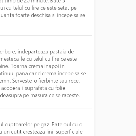
zat timp de 20 minute. Bate 5
i cu telul cu fire ce este setat pe
uanta foarte deschisa si incepe sa se
ierbere, indeparteaza pastaia de
mesteca-le cu telul cu fire ce este
bine. Toarna crema inapoi in
ontinuu, pana cand crema incepe sa se
lemn. Serveste-o fierbinte sau rece.
 acopera-i suprafata cu folie
 deasupra pe masura ce se raceste.
ul cuptoarelor pe gaz. Bate oul cu o
un cutit cresteaza linii superficiale