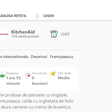
ADAUGA RETETA
LOGIN
KitchenAid
CHEF
338 retete postate
e internationala
,
Deserturi
,
Frantuzeasca
,
Preparare
Favorita de
Dificultate
1 ora 55
0
Medie
minute
bucatari
te produse de patiserie cu migdale,
antuzeasca, calde cu inghetata de fistic
ratura camerei cu crema de levantica.