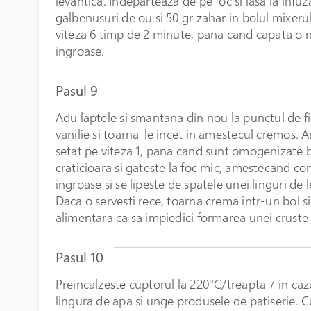
levantica. Indeparteaza de pe foc si lasa la infu
galbenusuri de ou si 50 gr zahar in bolul mixerulu
viteza 6 timp de 2 minute, pana cand capata o n
ingroase.
Pasul 9
Adu laptele si smantana din nou la punctul de f
vanilie si toarna-le incet in amestecul cremos. A
setat pe viteza 1, pana cand sunt omogenizate 
craticioara si gateste la foc mic, amestecand c
ingroase si se lipeste de spatele unei linguri de 
Daca o servesti rece, toarna crema intr-un bol si
alimentara ca sa impiedici formarea unei cruste
Pasul 10
Preincalzeste cuptorul la 220°C/treapta 7 in caz
lingura de apa si unge produsele de patiserie. Cu 