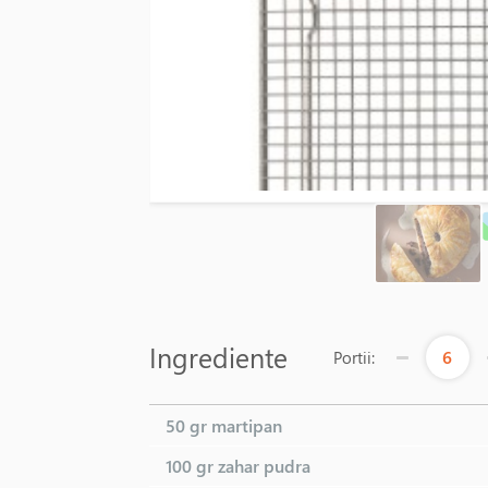
Ingrediente
6
Portii:
50 gr
martipan
100 gr
zahar pudra
75 LEI