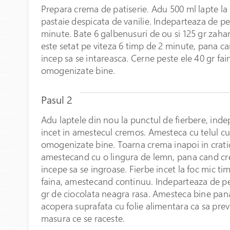
Prepara crema de patiserie. Adu 500 ml lapte la
pastaie despicata de vanilie. Indeparteaza de pe 
minute. Bate 6 galbenusuri de ou si 125 gr zahar 
este setat pe viteza 6 timp de 2 minute, pana c
incep sa se intareasca. Cerne peste ele 40 gr fa
omogenizate bine.
Pasul 2
Adu laptele din nou la punctul de fierbere, indep
incet in amestecul cremos. Amesteca cu telul cu 
omogenizate bine. Toarna crema inapoi in cratici
amestecand cu o lingura de lemn, pana cand cre
incepe sa se ingroase. Fierbe incet la foc mic t
faina, amestecand continuu. Indeparteaza de pe 
gr de ciocolata neagra rasa. Amesteca bine pana
acopera suprafata cu folie alimentara ca sa pre
masura ce se raceste.