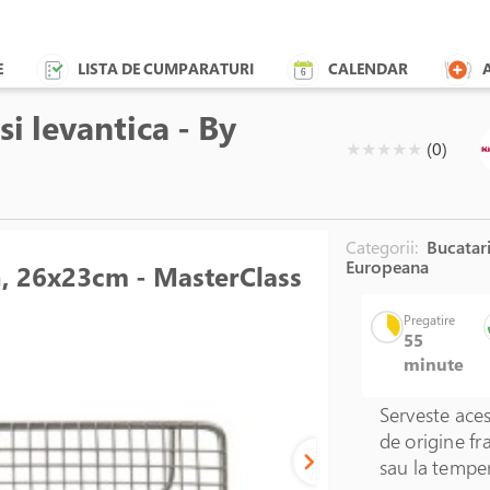
E
LISTA DE CUMPARATURI
CALENDAR
si levantica - By
( )
( )
( )
( )
( )
★
★
★
★
★
(0)
Categorii:
Bucatari
Europeana
n, 26x23cm - MasterClass
Pregatire
55
minute
Serveste aces
de origine fr
sau la tempe