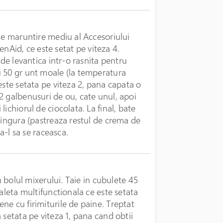
de maruntire mediu al Accesoriului
henAid, ce este setat pe viteza 4.
 de levantica intr-o rasnita pentru
u 50 gr unt moale (la temperatura
este setata pe viteza 2, pana capata o
2 galbenusuri de ou, cate unul, apoi
ichiorul de ciocolata. La final, bate
lingura (pastreaza restul de crema de
a-l sa se raceasca.
n bolul mixerului. Taie in cubulete 45
aleta multifunctionala ce este setata
ne cu firimiturile de paine. Treptat
 setata pe viteza 1, pana cand obtii