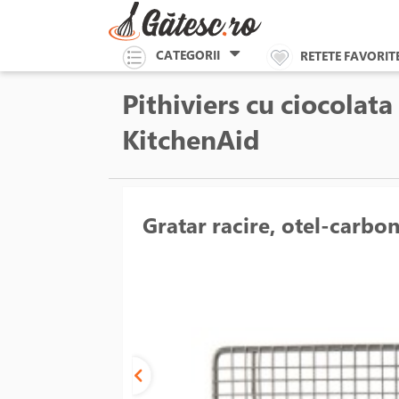
CATEGORII
RETETE FAVORIT
Pithiviers cu ciocolata 
KitchenAid
Gratar racire, otel-carbo
Unable to load the image!