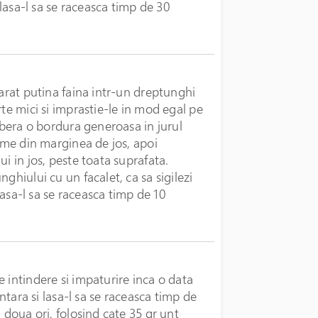
 lasa-l sa se raceasca timp de 30
sarat putina faina intr-un dreptunghi
rte mici si imprastie-le in mod egal pe
libera o bordura generoasa in jurul
eime din marginea de jos, apoi
i in jos, peste toata suprafata.
ghiului cu un facalet, ca sa sigilezi
 lasa-l sa se raceasca timp de 10
 intindere si impaturire inca o data
entara si lasa-l sa se raceasca timp de
 doua ori, folosind cate 35 gr unt