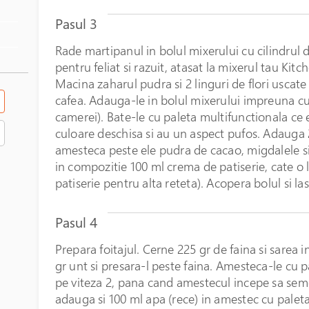
Pasul 3
Rade martipanul in bolul mixerului cu cilindrul 
pentru feliat si razuit, atasat la mixerul tau Kitc
Macina zaharul pudra si 2 linguri de flori uscate
cafea. Adauga-le in bolul mixerului impreuna c
camerei). Bate-le cu paleta multifunctionala ce 
culoare deschisa si au un aspect pufos. Adauga 
amesteca peste ele pudra de cacao, migdalele si l
in compozitie 100 ml crema de patiserie, cate o 
patiserie pentru alta reteta). Acopera bolul si las
Pasul 4
Prepara foitajul. Cerne 225 gr de faina si sarea i
gr unt si presara-l peste faina. Amesteca-le cu p
pe viteza 2, pana cand amestecul incepe sa seme
adauga si 100 ml apa (rece) in amestec cu paleta