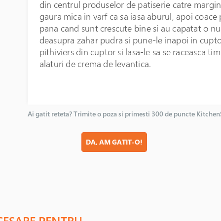
din centrul produselor de patiserie catre margin
gaura mica in varf ca sa iasa aburul, apoi coace
pana cand sunt crescute bine si au capatat o n
deasupra zahar pudra si pune-le inapoi in cupto
pithiviers din cuptor si lasa-le sa se raceasca ti
alaturi de crema de levantica.
Ai gatit reteta? Trimite o poza si primesti 300 de puncte Kitche
DA, AM GATIT-O!
CESARE PENTRU