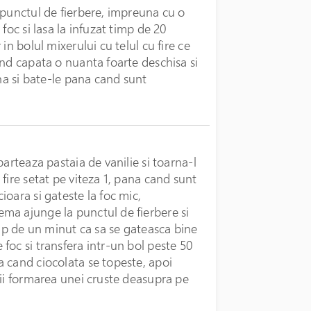
 punctul de fierbere, impreuna cu o
foc si lasa la infuzat timp de 20
in bolul mixerului cu telul cu fire ce
and capata o nuanta foarte deschisa si
ina si bate-le pana cand sunt
arteaza pastaia de vanilie si toarna-l
fire setat pe viteza 1, pana cand sunt
oara si gateste la foc mic,
ma ajunge la punctul de fierbere si
imp de un minut ca sa se gateasca bine
foc si transfera intr-un bol peste 50
 cand ciocolata se topeste, apoi
vii formarea unei cruste deasupra pe