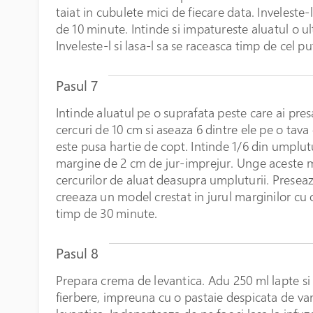
taiat in cubulete mici de fiecare data. Inveleste-l
de 10 minute. Intinde si impatureste aluatul o u
Inveleste-l si lasa-l sa se raceasca timp de cel put
Pasul 7
Intinde aluatul pe o suprafata peste care ai pre
cercuri de 10 cm si aseaza 6 dintre ele pe o tava
este pusa hartie de copt. Intinde 1/6 din umplut
margine de 2 cm de jur-imprejur. Unge aceste m
cercurilor de aluat deasupra umpluturii. Preseaza
creeaza un model crestat in jurul marginilor cu o
timp de 30 minute.
Pasul 8
Prepara crema de levantica. Adu 250 ml lapte s
fierbere, impreuna cu o pastaie despicata de vanil